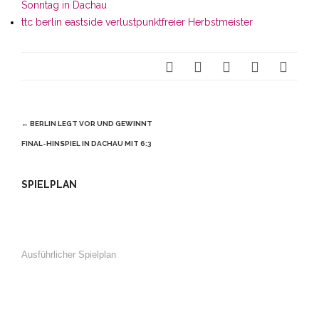
Sonntag in Dachau
ttc berlin eastside verlustpunktfreier Herbstmeister
Beitragsnavigation
←
BERLIN LEGT VOR UND GEWINNT
FINAL-HINSPIEL IN DACHAU MIT 6:3
SPIELPLAN
Ausführlicher Spielplan