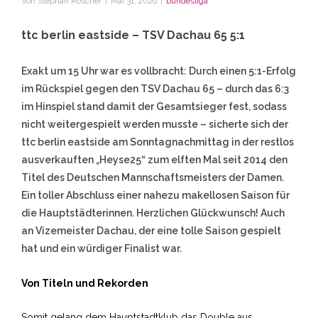
Von
Stephan Roscher
|
Mai 31, 2026
|
bundesliga
ttc berlin eastside – TSV Dachau 65 5:1
Exakt um 15 Uhr war es vollbracht: Durch einen 5:1-Erfolg
im Rückspiel gegen den TSV Dachau 65 – durch das 6:3
im Hinspiel stand damit der Gesamtsieger fest, sodass
nicht weitergespielt werden musste – sicherte sich der
ttc berlin eastside am Sonntagnachmittag in der restlos
ausverkauften „Heyse25“ zum elften Mal seit 2014 den
Titel des Deutschen Mannschaftsmeisters der Damen.
Ein toller Abschluss einer nahezu makellosen Saison für
die Hauptstädterinnen. Herzlichen Glückwunsch! Auch
an Vizemeister Dachau, der eine tolle Saison gespielt
hat und ein würdiger Finalist war.
Von Titeln und Rekorden
Somit gelang dem Hauptstadtklub das Double aus