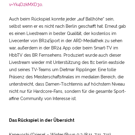
v=Yk4D2kMXD3o
.
Auch beim Rückspiel konnte jeder „auf Ballhöhe“ sein,
selbst wenn er es nicht nach Berlin geschafft hat. Erneut gab
es einen Livestream in bester Qualität, der kostenlos im
Livecenter von BR24Sport in der ARD-Mediathek zu sehen
war, außerdem in der BR24 App oder beim Smart-TV im
HbbTV des BR Fernsehens. Produziert wurde auch dieser
Livestream wieder mit Unterstützung des ttc berlin eastside
und seines TV-Teams um Dietmar Ripplinger. Eine tolle
Präsenz des Meisterschaftsfinales im medialen Bereich, die
unterstreicht, dass Damen-Tischtennis auf höchstem Niveau
nicht nur für Hardcore-Fans, sondern für die gesamte Sport-
affine Community von Interesse ist.
Das Rückspiel in der Übersicht
Kaneyoshi/Griesel – Winter/Byun 0:3 (8:11, 7:11, 7:11)