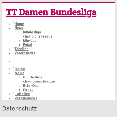
TT Damen Bundesliga
Home
News
bundesliga
champions league
Ettu-Cup
Pokal
Tabellen
Vereinsnews
Home
News
bundesliga
champions league
Ettu-Cup
Pokal
Tabellen
Vereinsnews
Datenschutz