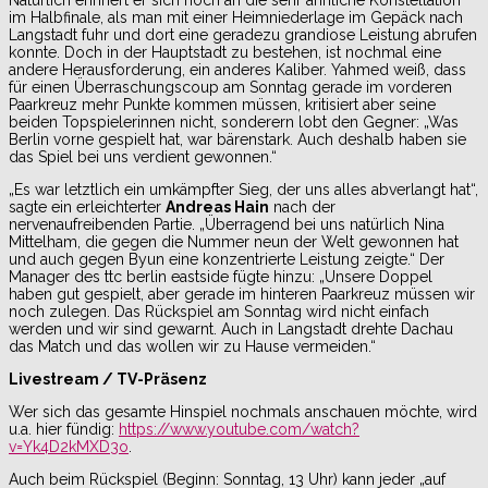
im Halbfinale, als man mit einer Heimniederlage im Gepäck nach
Langstadt fuhr und dort eine geradezu grandiose Leistung abrufen
konnte. Doch in der Hauptstadt zu bestehen, ist nochmal eine
andere Herausforderung, ein anderes Kaliber. Yahmed weiß, dass
für einen Überraschungscoup am Sonntag gerade im vorderen
Paarkreuz mehr Punkte kommen müssen, kritisiert aber seine
beiden Topspielerinnen nicht, sonderern lobt den Gegner: „Was
Berlin vorne gespielt hat, war bärenstark. Auch deshalb haben sie
das Spiel bei uns verdient gewonnen.“
„Es war letztlich ein umkämpfter Sieg, der uns alles abverlangt hat“,
sagte ein erleichterter
Andreas Hain
nach der
nervenaufreibenden Partie. „Überragend bei uns natürlich Nina
Mittelham, die gegen die Nummer neun der Welt gewonnen hat
und auch gegen Byun eine konzentrierte Leistung zeigte.“ Der
Manager des ttc berlin eastside fügte hinzu: „Unsere Doppel
haben gut gespielt, aber gerade im hinteren Paarkreuz müssen wir
noch zulegen. Das Rückspiel am Sonntag wird nicht einfach
werden und wir sind gewarnt. Auch in Langstadt drehte Dachau
das Match und das wollen wir zu Hause vermeiden.“
Livestream / TV-Präsenz
Wer sich das gesamte Hinspiel nochmals anschauen möchte, wird
u.a. hier fündig:
https://www.youtube.com/watch?
v=Yk4D2kMXD3o
.
Auch beim Rückspiel (Beginn: Sonntag, 13 Uhr) kann jeder „auf