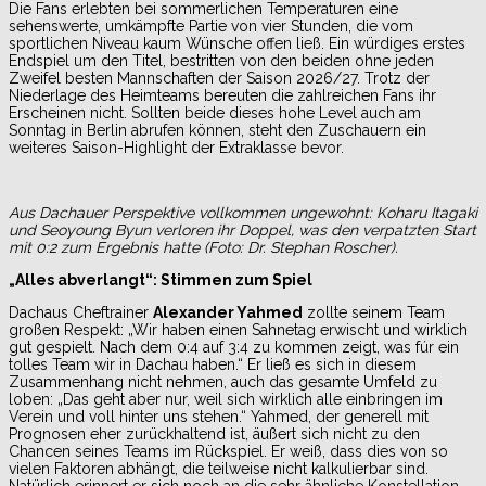
Die Fans erlebten bei sommerlichen Temperaturen eine
sehenswerte, umkämpfte Partie von vier Stunden, die vom
sportlichen Niveau kaum Wünsche offen ließ. Ein würdiges erstes
Endspiel um den Titel, bestritten von den beiden ohne jeden
Zweifel besten Mannschaften der Saison 2026/27. Trotz der
Niederlage des Heimteams bereuten die zahlreichen Fans ihr
Erscheinen nicht. Sollten beide dieses hohe Level auch am
Sonntag in Berlin abrufen können, steht den Zuschauern ein
weiteres Saison-Highlight der Extraklasse bevor.
Aus Dachauer Perspektive vollkommen ungewohnt: Koharu Itagaki
und Seoyoung Byun verloren ihr Doppel, was den verpatzten Start
mit 0:2 zum Ergebnis hatte (Foto: Dr. Stephan Roscher).
„Alles abverlangt“: Stimmen zum Spiel
Dachaus Cheftrainer
Alexander Yahmed
zollte seinem Team
großen Respekt: „Wir haben einen Sahnetag erwischt und wirklich
gut gespielt. Nach dem 0:4 auf 3:4 zu kommen zeigt, was fúr ein
tolles Team wir in Dachau haben.“ Er ließ es sich in diesem
Zusammenhang nicht nehmen, auch das gesamte Umfeld zu
loben: „Das geht aber nur, weil sich wirklich alle einbringen im
Verein und voll hinter uns stehen.“ Yahmed, der generell mit
Prognosen eher zurückhaltend ist, äußert sich nicht zu den
Chancen seines Teams im Rückspiel. Er weiß, dass dies von so
vielen Faktoren abhängt, die teilweise nicht kalkulierbar sind.
Natürlich erinnert er sich noch an die sehr ähnliche Konstellation