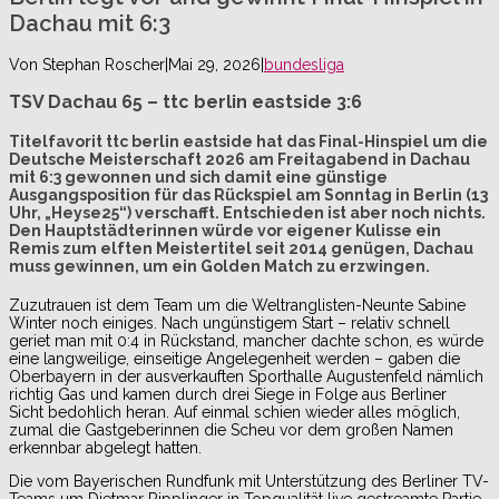
Dachau mit 6:3
Von
Stephan Roscher
|
Mai 29, 2026
|
bundesliga
TSV Dachau 65 – ttc berlin eastside 3:6
Titelfavorit ttc berlin eastside hat das Final-Hinspiel um die
Deutsche Meisterschaft 2026 am Freitagabend in Dachau
mit 6:3 gewonnen und sich damit eine günstige
Ausgangsposition für das Rückspiel am Sonntag in Berlin (13
Uhr, „Heyse25“) verschafft. Entschieden ist aber noch nichts.
Den Hauptstädterinnen würde vor eigener Kulisse ein
Remis zum elften Meistertitel seit 2014 genügen, Dachau
muss gewinnen, um ein Golden Match zu erzwingen.
Zuzutrauen ist dem Team um die Weltranglisten-Neunte Sabine
Winter noch einiges. Nach ungünstigem Start – relativ schnell
geriet man mit 0:4 in Rückstand, mancher dachte schon, es würde
eine langweilige, einseitige Angelegenheit werden – gaben die
Oberbayern in der ausverkauften Sporthalle Augustenfeld nämlich
richtig Gas und kamen durch drei Siege in Folge aus Berliner
Sicht bedohlich heran. Auf einmal schien wieder alles möglich,
zumal die Gastgeberinnen die Scheu vor dem großen Namen
erkennbar abgelegt hatten.
Die vom Bayerischen Rundfunk mit Unterstützung des Berliner TV-
Teams um Dietmar Ripplinger in Topqualität live gestreamte Partie