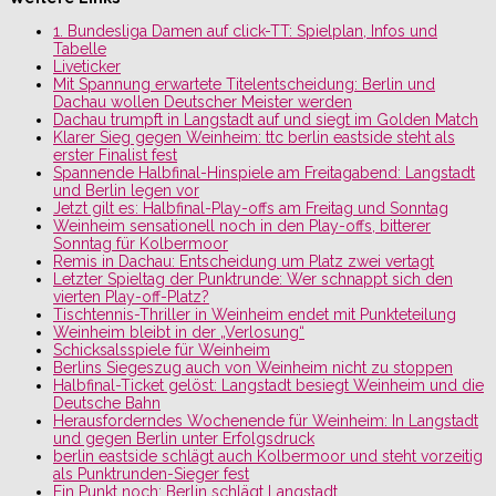
1. Bundesliga Damen auf click-TT: Spielplan, Infos und
Tabelle
Liveticker
Mit Spannung erwartete Titelentscheidung: Berlin und
Dachau wollen Deutscher Meister werden
Dachau trumpft in Langstadt auf und siegt im Golden Match
Klarer Sieg gegen Weinheim: ttc berlin eastside steht als
erster Finalist fest
Spannende Halbfinal-Hinspiele am Freitagabend: Langstadt
und Berlin legen vor
Jetzt gilt es: Halbfinal-Play-offs am Freitag und Sonntag
Weinheim sensationell noch in den Play-offs, bitterer
Sonntag für Kolbermoor
Remis in Dachau: Entscheidung um Platz zwei vertagt
Letzter Spieltag der Punktrunde: Wer schnappt sich den
vierten Play-off-Platz?
Tischtennis-Thriller in Weinheim endet mit Punkteteilung
Weinheim bleibt in der „Verlosung“
Schicksalsspiele für Weinheim
Berlins Siegeszug auch von Weinheim nicht zu stoppen
Halbfinal-Ticket gelöst: Langstadt besiegt Weinheim und die
Deutsche Bahn
Herausforderndes Wochenende für Weinheim: In Langstadt
und gegen Berlin unter Erfolgsdruck
berlin eastside schlägt auch Kolbermoor und steht vorzeitig
als Punktrunden-Sieger fest
Ein Punkt noch: Berlin schlägt Langstadt