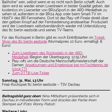
Ballhöhe“ sein, selbst wenn er es nicht nach Berlin schafft. Auch
dann wird es wieder einen Livestream in bester Qualität geben, der
kostenlos im Livecenter von BR24Sport in der ARD-Mediathek zu
sehen ist, außerdem in der BR24 App oder beim Smart-TV im
HbbTV des BR Fernsehens. Dort ist das Play-off-Finale direkt über
den gelben Knopf auf der Fernbedienung ansteuerbar. Produziert
wird der Livestream selbstverständlich wieder mit Unterstützung
des ttc berlin eastside und seines TV-Teams.
Für das Rückspiel in Berlin gibt es noch Eintrittskarten im
Ticket-
Shop des ttc berlin eastside
(Normalpreis 10 Euro, ermäßigt: 8
Euro).
Zum Livestream des Rückspiels in der ARD-
Mediathek
(Beginn der Übertragung: 12:55 Uhr)
Play-offs um die Deutsche Mannschaftsmeisterschaft der
Damen:
Ansetzungen und Ergebnisse bei myTischtennis.de
(click-TT)
Zum DTTB-Live-Ticker
Sonntag, 31. Mai, 13 Uhr
Final-Rückspiel ttc berlin eastside – TSV Dachau
Beitragsbild ganz oben:
Nina Mittelham präsentierte sich in
Dachau in mitreißender Form und drückte der Partie ihren
Stempel auf (Foto: Ronny Pabst).
Weitere Links