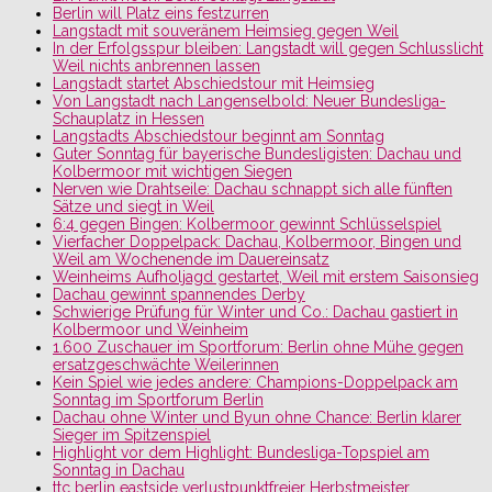
Berlin will Platz eins festzurren
Langstadt mit souveränem Heimsieg gegen Weil
In der Erfolgsspur bleiben: Langstadt will gegen Schlusslicht
Weil nichts anbrennen lassen
Langstadt startet Abschiedstour mit Heimsieg
Von Langstadt nach Langenselbold: Neuer Bundesliga-
Schauplatz in Hessen
Langstadts Abschiedstour beginnt am Sonntag
Guter Sonntag für bayerische Bundesligisten: Dachau und
Kolbermoor mit wichtigen Siegen
Nerven wie Drahtseile: Dachau schnappt sich alle fünften
Sätze und siegt in Weil
6:4 gegen Bingen: Kolbermoor gewinnt Schlüsselspiel
Vierfacher Doppelpack: Dachau, Kolbermoor, Bingen und
Weil am Wochenende im Dauereinsatz
Weinheims Aufholjagd gestartet, Weil mit erstem Saisonsieg
Dachau gewinnt spannendes Derby
Schwierige Prüfung für Winter und Co.: Dachau gastiert in
Kolbermoor und Weinheim
1.600 Zuschauer im Sportforum: Berlin ohne Mühe gegen
ersatzgeschwächte Weilerinnen
Kein Spiel wie jedes andere: Champions-Doppelpack am
Sonntag im Sportforum Berlin
Dachau ohne Winter und Byun ohne Chance: Berlin klarer
Sieger im Spitzenspiel
Highlight vor dem Highlight: Bundesliga-Topspiel am
Sonntag in Dachau
ttc berlin eastside verlustpunktfreier Herbstmeister