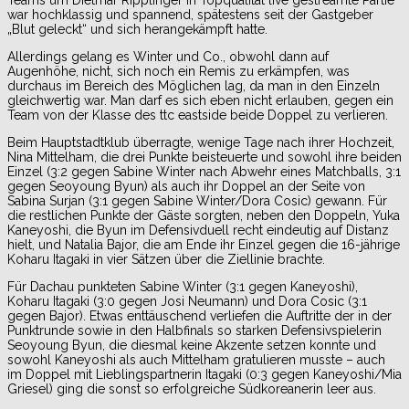
war hochklassig und spannend, spätestens seit der Gastgeber
„Blut geleckt“ und sich herangekämpft hatte.
Allerdings gelang es Winter und Co., obwohl dann auf
Augenhöhe, nicht, sich noch ein Remis zu erkämpfen, was
durchaus im Bereich des Möglichen lag, da man in den Einzeln
gleichwertig war. Man darf es sich eben nicht erlauben, gegen ein
Team von der Klasse des ttc eastside beide Doppel zu verlieren.
Beim Hauptstadtklub überragte, wenige Tage nach ihrer Hochzeit,
Nina Mittelham, die drei Punkte beisteuerte und sowohl ihre beiden
Einzel (3:2 gegen Sabine Winter nach Abwehr eines Matchballs, 3:1
gegen Seoyoung Byun) als auch ihr Doppel an der Seite von
Sabina Surjan (3:1 gegen Sabine Winter/Dora Cosic) gewann. Für
die restlichen Punkte der Gäste sorgten, neben den Doppeln, Yuka
Kaneyoshi, die Byun im Defensivduell recht eindeutig auf Distanz
hielt, und Natalia Bajor, die am Ende ihr Einzel gegen die 16-jährige
Koharu Itagaki in vier Sätzen über die Ziellinie brachte.
Für Dachau punkteten Sabine Winter (3:1 gegen Kaneyoshi),
Koharu Itagaki (3:0 gegen Josi Neumann) und Dora Cosic (3:1
gegen Bajor). Etwas enttäuschend verliefen die Auftritte der in der
Punktrunde sowie in den Halbfinals so starken Defensivspielerin
Seoyoung Byun, die diesmal keine Akzente setzen konnte und
sowohl Kaneyoshi als auch Mittelham gratulieren musste – auch
im Doppel mit Lieblingspartnerin Itagaki (0:3 gegen Kaneyoshi/Mia
Griesel) ging die sonst so erfolgreiche Südkoreanerin leer aus.