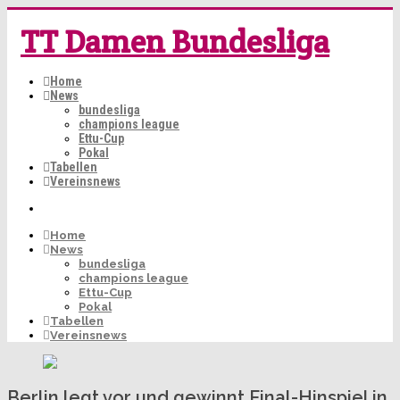
TT Damen Bundesliga
Home
News
bundesliga
champions league
Ettu-Cup
Pokal
Tabellen
Vereinsnews
Home
News
bundesliga
champions league
Ettu-Cup
Pokal
Tabellen
Vereinsnews
Berlin legt vor und gewinnt Final-Hinspiel in