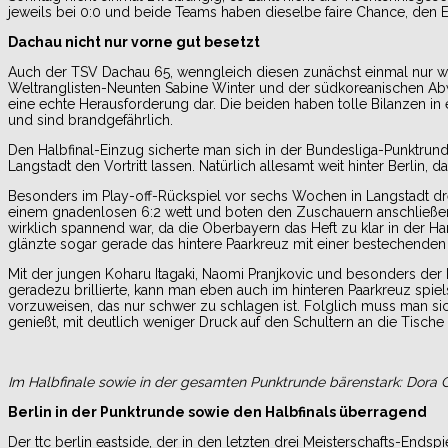
jeweils bei 0:0 und beide Teams haben dieselbe faire Chance, den 
Dachau nicht nur vorne gut besetzt
Auch der TSV Dachau 65, wenngleich diesen zunächst einmal nur wen
Weltranglisten-Neunten Sabine Winter und der südkoreanischen Abwe
eine echte Herausforderung dar. Die beiden haben tolle Bilanzen in e
und sind brandgefährlich.
Den Halbfinal-Einzug sicherte man sich in der Bundesliga-Punktrun
Langstadt den Vortritt lassen. Natürlich allesamt weit hinter Berlin,
Besonders im Play-off-Rückspiel vor sechs Wochen in Langstadt dre
einem gnadenlosen 6:2 wett und boten den Zuschauern anschließend
wirklich spannend war, da die Oberbayern das Heft zu klar in der H
glänzte sogar gerade das hintere Paarkreuz mit einer bestechenden 
Mit der jungen Koharu Itagaki, Naomi Pranjkovic und besonders der 
geradezu brillierte, kann man eben auch im hinteren Paarkreuz spi
vorzuweisen, das nur schwer zu schlagen ist. Folglich muss man sich
genießt, mit deutlich weniger Druck auf den Schultern an die Tisch
Im Halbfinale sowie in der gesamten Punktrunde bärenstark: Dora Co
Berlin in der Punktrunde sowie den Halbfinals überragend
Der ttc berlin eastside, der in den letzten drei Meisterschafts-En