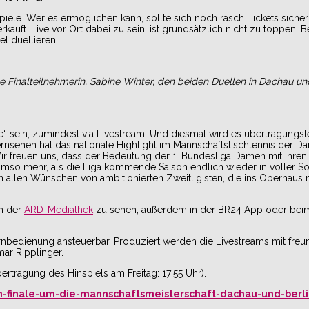
piele. Wer es ermöglichen kann, sollte sich noch rasch Tickets sicher
erkauft. Live vor Ort dabei zu sein, ist grundsätzlich nicht zu toppen
el duellieren.
Finalteilnehmerin, Sabine Winter, den beiden Duellen in Dachau und
he“ sein, zumindest via Livestream. Und diesmal wird es übertragungs
rnsehen hat das nationale Highlight im Mannschaftstischtennis der D
 freuen uns, dass der Bedeutung der 1. Bundesliga Damen mit ihren
so mehr, als die Liga kommende Saison endlich wieder in voller Sol
 allen Wünschen von ambitionierten Zweitligisten, die ins Oberhaus
n der
ARD-Mediathek
zu sehen, außerdem in der BR24 App oder bei
ernbedienung ansteuerbar. Produziert werden die Livestreams mit freu
ar Ripplinger.
rtragung des Hinspiels am Freitag: 17:55 Uhr).
-finale-um-die-mannschaftsmeisterschaft-dachau-und-berli