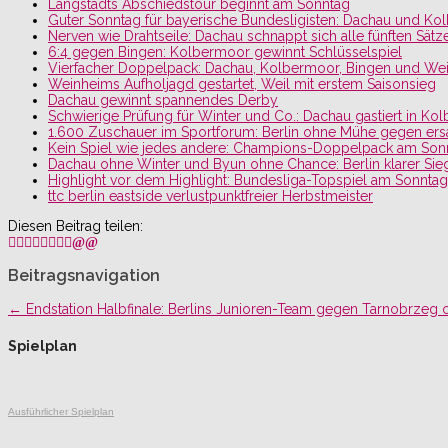
Langstadts Abschiedstour beginnt am Sonntag
Guter Sonntag für bayerische Bundesligisten: Dachau und Ko
Nerven wie Drahtseile: Dachau schnappt sich alle fünften Sätze
6:4 gegen Bingen: Kolbermoor gewinnt Schlüsselspiel
Vierfacher Doppelpack: Dachau, Kolbermoor, Bingen und We
Weinheims Aufholjagd gestartet, Weil mit erstem Saisonsieg
Dachau gewinnt spannendes Derby
Schwierige Prüfung für Winter und Co.: Dachau gastiert in 
1.600 Zuschauer im Sportforum: Berlin ohne Mühe gegen er
Kein Spiel wie jedes andere: Champions-Doppelpack am Sonn
Dachau ohne Winter und Byun ohne Chance: Berlin klarer Sieg
Highlight vor dem Highlight: Bundesliga-Topspiel am Sonntag
ttc berlin eastside verlustpunktfreier Herbstmeister
Diesen Beitrag teilen:
Beitragsnavigation
←
Endstation Halbfinale: Berlins Junioren-Team gegen Tarnobrzeg
Spielplan
Ausführlicher Spielplan