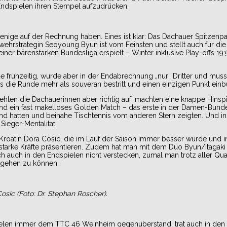
Endspielen ihren Stempel aufzudrücken.
ige auf der Rechnung haben. Eines ist klar: Das Dachauer Spitzenpa
hrstrategin Seoyoung Byun ist vom Feinsten und stellt auch für die 
iner bärenstarken Bundesliga erspielt – Winter inklusive Play-offs 19:
de frühzeitig, wurde aber in der Endabrechnung „nur“ Dritter und mu
 das die Runde mehr als souverän bestritt und einen einzigen Punkt einb
hten die Dachauerinnen aber richtig auf, machten eine knappe Hinspi
 ein fast makelloses Golden Match – das erste in der Damen-Bundes
and hatten und beinahe Tischtennis vom anderen Stern zeigten. Und in
Sieger-Mentalität.
Kroatin Dora Cosic, die im Lauf der Saison immer besser wurde und i
elstarke Kräfte präsentieren. Zudem hat man mit dem Duo Byun/Itagaki
 auch in den Endspielen nicht verstecken, zumal man trotz aller Qual
e gehen zu können.
sic (Foto: Dr. Stephan Roscher).
dspielen immer dem TTC 46 Weinheim gegenüberstand, trat auch in den 