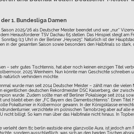
der 1. Bundesliga Damen
 Saison 2025/26 als Deutscher Meister beendet und wer „nur“ Vizeme
h dem Herausforderer TSV Dachau 65 stellen. Das Hinspiel steigt am F
nntag (13 Uhr) in der Berliner „Heyse25“. Natürlich ist der Hauptstad
ren in der gesamten Saison sowie besonders den Halbfinals so stark, d
 – sehr gutes Tischtennis, hat aber noch keinen einzigen Titel ver
18 Kolbermoor, 2025 Weinheim. Nun könnte man Geschichte schreiben
b natürlich verhindern möchte.
ehnmal wurde man seit 2014 Deutscher Meister – zählt man die vielen M
en eigentlichen deutschen Rekordmeister DSC Kaiserberg, der zwisc
ampion wurde. Zudem sollte man elf Berliner Pokalsiege seit 2014 sow
 und bleibt eben der „FC Bayern des Damentischtennis“. Einen Titel 
tolle Pokalturnier in Kolbermoor gewann. In der Königsklasse erreic
drundenturnier, verzichtete im polnischen Tarnobrzeg aber auf alle 
 nicht billigt. So kam man über das Halbfinale nicht hinaus. In Topbe
e verleiht dem ttc berlin eastside eine glanzvolle Aura, ist jedoch am 
chichte, sondern ausschließlich, was sich an den beiden Tischen abspie