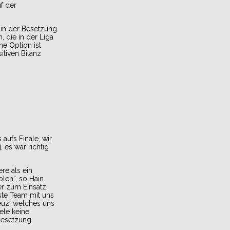
f der
 in der Besetzung
 die in der Liga
ne Option ist
itiven Bilanz
aufs Finale, wir
 es war richtig
re als ein
len“, so Hain.
er zum Einsatz
ste Team mit uns
euz, welches uns
ele keine
tbesetzung