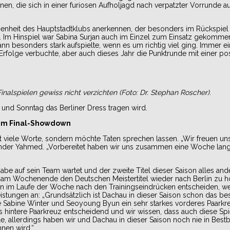
nen, die sich in einer furiosen Aufholjagd nach verpatzter Vorrunde au
legenheit des Hauptstadtklubs anerkennen, der besonders im Rückspiel
e. Im Hinspiel war Sabina Surjan auch im Einzel zum Einsatz gekommen,
nn besonders stark aufspielte, wenn es um richtig viel ging. Immer ei
Erfolge verbuchte, aber auch dieses Jahr die Punktrunde mit einer pos
Finalspielen gewiss nicht verzichten (Foto: Dr. Stephan Roscher).
 und Sonntag das Berliner Dress tragen wird.
dem Final-Showdown
t viele Worte, sondern möchte Taten sprechen lassen. „Wir freuen uns 
ander Yahmed. „Vorbereitet haben wir uns zusammen eine Woche lang,
e auf sein Team wartet und der zweite Titel dieser Saison alles ande
m am Wochenende den Deutschen Meistertitel wieder nach Berlin zu ho
ann im Laufe der Woche nach den Trainingseindrücken entscheiden, w
tungen an: „Grundsätzlich ist Dachau in dieser Saison schon das be
e Sabine Winter und Seoyoung Byun ein sehr starkes vorderes Paarkr
das hintere Paarkreuz entscheidend und wir wissen, dass auch diese Spi
nale, allerdings haben wir und Dachau in dieser Saison noch nie in Bes
nnen wird.“