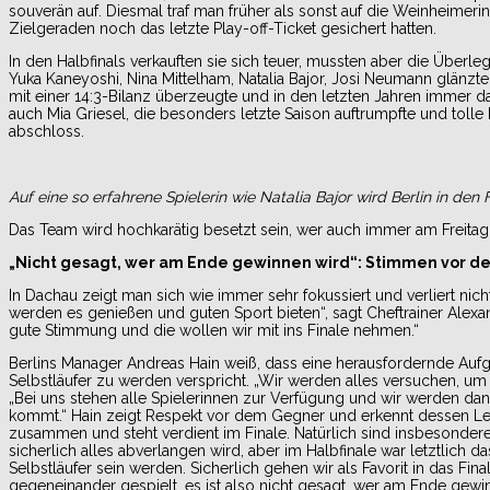
souverän auf. Diesmal traf man früher als sonst auf die Weinheimerin
Zielgeraden noch das letzte Play-off-Ticket gesichert hatten.
In den Halbfinals verkauften sie sich teuer, mussten aber die Über
Yuka Kaneyoshi, Nina Mittelham, Natalia Bajor, Josi Neumann glänzt
mit einer 14:3-Bilanz überzeugte und in den letzten Jahren immer da
auch Mia Griesel, die besonders letzte Saison auftrumpfte und tolle 
abschloss.
Auf eine so erfahrene Spielerin wie Natalia Bajor wird Berlin in den 
Das Team wird hochkarätig besetzt sein, wer auch immer am Freitag
„Nicht gesagt, wer am Ende gewinnen wird“: Stimmen vor 
In Dachau zeigt man sich wie immer sehr fokussiert und verliert nich
werden es genießen und guten Sport bieten“, sagt Cheftrainer Alex
gute Stimmung und die wollen wir mit ins Finale nehmen.“
Berlins Manager Andreas Hain weiß, dass eine herausfordernde Aufgab
Selbstläufer zu werden verspricht. „Wir werden alles versuchen, u
„Bei uns stehen alle Spielerinnen zur Verfügung und wir werden d
kommt.“ Hain zeigt Respekt vor dem Gegner und erkennt dessen Leis
zusammen und steht verdient im Finale. Natürlich sind insbesonder
sicherlich alles abverlangen wird, aber im Halbfinale war letztlich 
Selbstläufer sein werden. Sicherlich gehen wir als Favorit in das Fi
gegeneinander gespielt, es ist also nicht gesagt, wer am Ende gewi