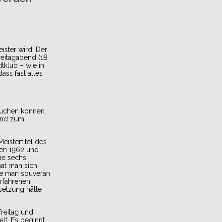
ister wird. Der
reitagabend (18
tklub – wie in
ass fast alles
buchen können.
 und zum
eistertitel des
hen 1962 und
ie sechs
hat man sich
hte man souverän
erfahrenen
setzung hätte
Freitag und
lt. Es beginnt