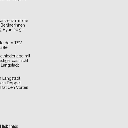
arkreuz mit der
Berlinerinnen
5, Byun 20:5 –
sste dem TSV
üßte.
elniederlage mit
liga, das nicht
 Langstadt
n Langstadt
 ein Doppel
ität den Vorteil
Halbfinals