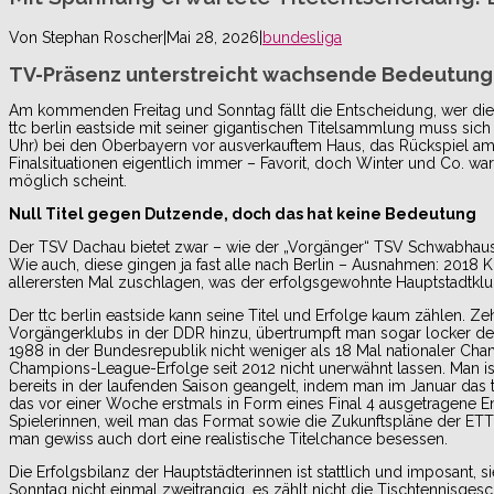
Von
Stephan Roscher
|
Mai 28, 2026
|
bundesliga
TV-Präsenz unterstreicht wachsende Bedeutung 
Am kommenden Freitag und Sonntag fällt die Entscheidung, wer die
ttc berlin eastside mit seiner gigantischen Titelsammlung muss sic
Uhr) bei den Oberbayern vor ausverkauftem Haus, das Rückspiel am So
Finalsituationen eigentlich immer – Favorit, doch Winter und Co. wa
möglich scheint.
Null Titel gegen Dutzende, doch das hat keine Bedeutung
Der TSV Dachau bietet zwar – wie der „Vorgänger“ TSV Schwabhausen
Wie auch, diese gingen ja fast alle nach Berlin – Ausnahmen: 20
allerersten Mal zuschlagen, was der erfolgsgewohnte Hauptstadtklu
Der ttc berlin eastside kann seine Titel und Erfolge kaum zählen. Z
Vorgängerklubs in der DDR hinzu, übertrumpft man sogar locker d
1988 in der Bundesrepublik nicht weniger als 18 Mal nationaler Ch
Champions-League-Erfolge seit 2012 nicht unerwähnt lassen. Man ist
bereits in der laufenden Saison geangelt, indem man im Januar das 
das vor einer Woche erstmals in Form eines Final 4 ausgetragene En
Spielerinnen, weil man das Format sowie die Zukunftspläne der ETTU
man gewiss auch dort eine realistische Titelchance besessen.
Die Erfolgsbilanz der Hauptstädterinnen ist stattlich und imposant, si
Sonntag nicht einmal zweitrangig, es zählt nicht die Tischtennisges