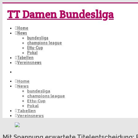
TT Damen Bundesliga
Home
News
bundesliga
champions league
Ettu-Cup
Pokal
Tabellen
Vereinsnews
Home
News
bundesliga
champions league
Ettu-Cup
Pokal
Tabellen
Vereinsnews
Mit Spannung erwartete Titelentscheidung: 