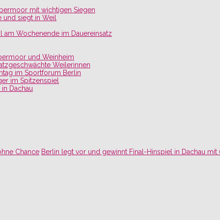
lbermoor mit wichtigen Siegen
 und siegt in Weil
il am Wochenende im Dauereinsatz
Kolbermoor und Weinheim
satzgeschwächte Weilerinnen
tag im Sportforum Berlin
er im Spitzenspiel
 in Dachau
 ohne Chance
Berlin legt vor und gewinnt Final-Hinspiel in Dachau mit