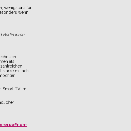
n, wenigstens für
. Besonders wenn
 Berlin ihren
technisch
amen als
 zahlreichen
lstärke mit acht
 möchten,
m Smart-TV im
ndlicher
n-eroeffnen-