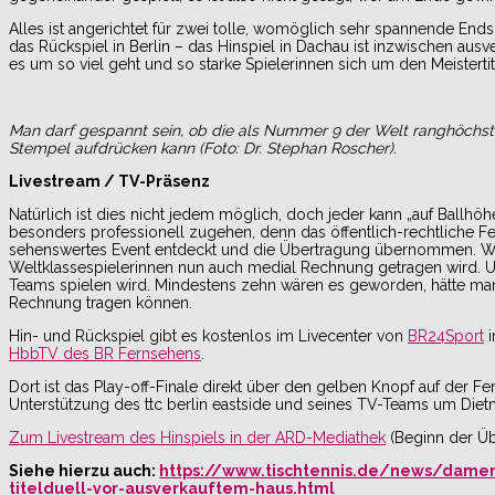
Alles ist angerichtet für zwei tolle, womöglich sehr spannende Ends
das Rückspiel in Berlin – das Hinspiel in Dachau ist inzwischen ausv
es um so viel geht und so starke Spielerinnen sich um den Meistertit
Man darf gespannt sein, ob die als Nummer 9 der Welt ranghöchste 
Stempel aufdrücken kann (Foto: Dr. Stephan Roscher).
Livestream / TV-Präsenz
Natürlich ist dies nicht jedem möglich, doch jeder kann „auf Ballhö
besonders professionell zugehen, denn das öffentlich-rechtliche Fe
sehenswertes Event entdeckt und die Übertragung übernommen. Wir
Weltklassespielerinnen nun auch medial Rechnung getragen wird. Um
Teams spielen wird. Mindestens zehn wären es geworden, hätte man
Rechnung tragen können.
Hin- und Rückspiel gibt es kostenlos im Livecenter von
BR24Sport
i
HbbTV des BR Fernsehens
.
Dort ist das Play-off-Finale direkt über den gelben Knopf auf der F
Unterstützung des ttc berlin eastside und seines TV-Teams um Dietm
Zum Livestream des Hinspiels in der ARD-Mediathek
(Beginn der Übe
Siehe hierzu auch:
https://www.tischtennis.de/news/damen
titelduell-vor-ausverkauftem-haus.html