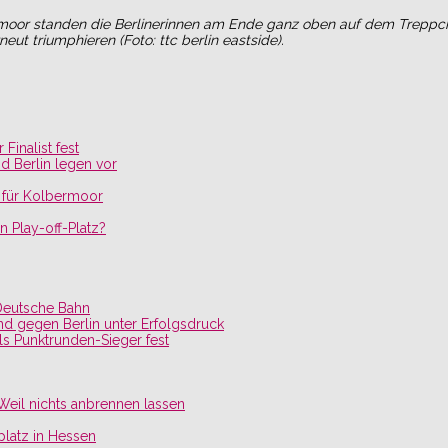
rmoor standen die Berlinerinnen am Ende ganz oben auf dem Treppc
t triumphieren (Foto: ttc berlin eastside).
Finalist fest
d Berlin legen vor
g für Kolbermoor
n Play-off-Platz?
 Deutsche Bahn
d gegen Berlin unter Erfolgsdruck
ls Punktrunden-Sieger fest
 Weil nichts anbrennen lassen
latz in Hessen