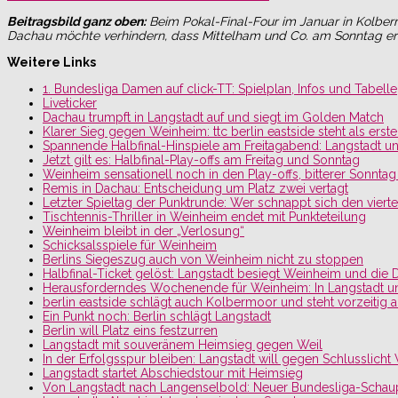
Beitragsbild ganz oben:
Beim Pokal-Final-Four im Januar in Kolbe
Dachau möchte verhindern, dass Mittelham und Co. am Sonntag erneu
Weitere Links
1. Bundesliga Damen auf click-TT: Spielplan, Infos und Tabelle
Liveticker
Dachau trumpft in Langstadt auf und siegt im Golden Match
Klarer Sieg gegen Weinheim: ttc berlin eastside steht als erster 
Spannende Halbfinal-Hinspiele am Freitagabend: Langstadt un
Jetzt gilt es: Halbfinal-Play-offs am Freitag und Sonntag
Weinheim sensationell noch in den Play-offs, bitterer Sonnta
Remis in Dachau: Entscheidung um Platz zwei vertagt
Letzter Spieltag der Punktrunde: Wer schnappt sich den vierte
Tischtennis-Thriller in Weinheim endet mit Punkteteilung
Weinheim bleibt in der „Verlosung“
Schicksalsspiele für Weinheim
Berlins Siegeszug auch von Weinheim nicht zu stoppen
Halbfinal-Ticket gelöst: Langstadt besiegt Weinheim und die
Herausforderndes Wochenende für Weinheim: In Langstadt un
berlin eastside schlägt auch Kolbermoor und steht vorzeitig a
Ein Punkt noch: Berlin schlägt Langstadt
Berlin will Platz eins festzurren
Langstadt mit souveränem Heimsieg gegen Weil
In der Erfolgsspur bleiben: Langstadt will gegen Schlusslicht
Langstadt startet Abschiedstour mit Heimsieg
Von Langstadt nach Langenselbold: Neuer Bundesliga-Schaup