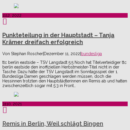
11
12, 2022
Punkteteilung in der Hauptstadt – Tanja
Krämer dreifach erfolgreich
Von
Stephan Roscher
|
Dezember 11, 2022
|
bundesliga
ttc berlin eastside – TSV Langstadt 5:5 Noch hat Titelverteidiger ttc
berlin eastside den inoffiziellen Herbstmeister-Titel nicht in der
Tasche. Dazu hätte der TSV Langstadt im Sonntagsspiel der 1.
Bundesliga Damen geschlagen werden müssen, doch die
Hessinnen trotzten den Hauptstädterinnen ein Remis ab und hatten
zwischenzeitlich sogar mit 5:3 in Front…
31
10, 2021
Remis in Berlin, Weil schlägt Bingen