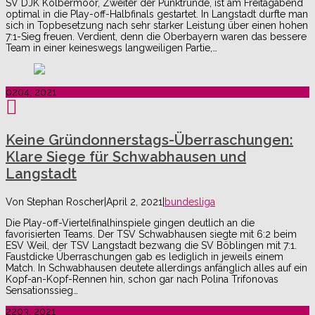
SV DJK Kolbermoor, Zweiter der Punktrunde, ist am Freitagabend
optimal in die Play-off-Halbfinals gestartet. In Langstadt durfte man
sich in Topbesetzung nach sehr starker Leistung über einen hohen
7:1-Sieg freuen. Verdient, denn die Oberbayern waren das bessere
Team in einer keineswegs langweiligen Partie,…
02
04, 2021
Keine Gründonnerstags-Überraschungen:
Klare Siege für Schwabhausen und
Langstadt
Von
Stephan Roscher
|
April 2, 2021
|
bundesliga
Die Play-off-Viertelfinalhinspiele gingen deutlich an die
favorisierten Teams. Der TSV Schwabhausen siegte mit 6:2 beim
ESV Weil, der TSV Langstadt bezwang die SV Böblingen mit 7:1.
Faustdicke Überraschungen gab es lediglich in jeweils einem
Match. In Schwabhausen deutete allerdings anfänglich alles auf ein
Kopf-an-Kopf-Rennen hin, schon gar nach Polina Trifonovas
Sensationssieg…
22
03, 2021