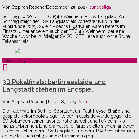
Von
Stephan Roscher
|
September 29, 2023
|
bundesliga
Sonntag, 14.00 Uhr: TTC 1946 Weinheim – TSV Langstadt Am
Sonntag steigt der TSV Langstadt als vorletzter Klub in die
Punktrunde 2023/24 ein – sechs Ligarivalen waren bereits im
Einsatz. Unter anderem auch der TTC 46 Weinheim, der eine
Woche zuvor bei Aufsteiger SV SCHOTT Jena auch ohne Bruna
Takahashi als…
08
01, 2023
3B Pokalfinals: berlin eastside und
Langstadt stehen im Endspiel
Von
Stephan Roscher
|
Januar 8, 2023
|
Pokal
Die Halbfinals im Berliner Sportzentrum Paul-Heyse-Straße sind
gespielt. Rekordpokalsieger ttc berlin eastside wurde gegen die
SV Böblingen seiner Favoritenrolle gerecht und ließ beim 3:0
nichts anbrennen. Eine dramatische Partie spielte sich am anderen
Tisch zwischen dem TSV Langstadt und dem TSV Schwabhausen
ab, die letztlich mit 3:2 an die Hessinnen ging.…