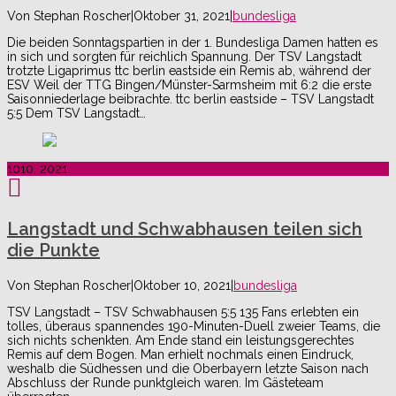
Von
Stephan Roscher
|
Oktober 31, 2021
|
bundesliga
Die beiden Sonntagspartien in der 1. Bundesliga Damen hatten es
in sich und sorgten für reichlich Spannung. Der TSV Langstadt
trotzte Ligaprimus ttc berlin eastside ein Remis ab, während der
ESV Weil der TTG Bingen/Münster-Sarmsheim mit 6:2 die erste
Saisonniederlage beibrachte. ttc berlin eastside – TSV Langstadt
5:5 Dem TSV Langstadt…
10
10, 2021
Langstadt und Schwabhausen teilen sich
die Punkte
Von
Stephan Roscher
|
Oktober 10, 2021
|
bundesliga
TSV Langstadt – TSV Schwabhausen 5:5 135 Fans erlebten ein
tolles, überaus spannendes 190-Minuten-Duell zweier Teams, die
sich nichts schenkten. Am Ende stand ein leistungsgerechtes
Remis auf dem Bogen. Man erhielt nochmals einen Eindruck,
weshalb die Südhessen und die Oberbayern letzte Saison nach
Abschluss der Runde punktgleich waren. Im Gästeteam