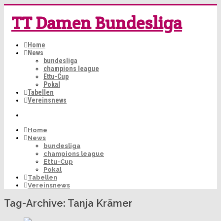
TT Damen Bundesliga
Home
News
bundesliga
champions league
Ettu-Cup
Pokal
Tabellen
Vereinsnews
Home
News
bundesliga
champions league
Ettu-Cup
Pokal
Tabellen
Vereinsnews
Tag-Archive:
Tanja Krämer