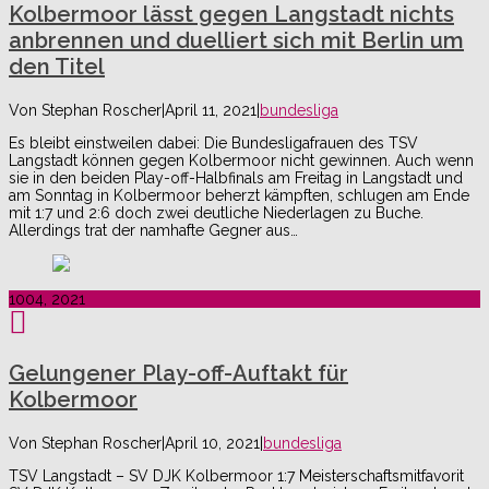
Kolbermoor lässt gegen Langstadt nichts
anbrennen und duelliert sich mit Berlin um
den Titel
Von
Stephan Roscher
|
April 11, 2021
|
bundesliga
Es bleibt einstweilen dabei: Die Bundesligafrauen des TSV
Langstadt können gegen Kolbermoor nicht gewinnen. Auch wenn
sie in den beiden Play-off-Halbfinals am Freitag in Langstadt und
am Sonntag in Kolbermoor beherzt kämpften, schlugen am Ende
mit 1:7 und 2:6 doch zwei deutliche Niederlagen zu Buche.
Allerdings trat der namhafte Gegner aus…
10
04, 2021
Gelungener Play-off-Auftakt für
Kolbermoor
Von
Stephan Roscher
|
April 10, 2021
|
bundesliga
TSV Langstadt – SV DJK Kolbermoor 1:7 Meisterschaftsmitfavorit