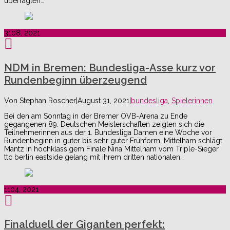
überragten…
31
08, 2021
NDM in Bremen: Bundesliga-Asse kurz vor
Rundenbeginn überzeugend
Von
Stephan Roscher
|
August 31, 2021
|
bundesliga
,
Spielerinnen
Bei den am Sonntag in der Bremer ÖVB-Arena zu Ende
gegangenen 89. Deutschen Meisterschaften zeigten sich die
Teilnehmerinnen aus der 1. Bundesliga Damen eine Woche vor
Rundenbeginn in guter bis sehr guter Frühform. Mittelham schlägt
Mantz in hochklassigem Finale Nina Mittelham vom Triple-Sieger
ttc berlin eastside gelang mit ihrem dritten nationalen…
11
04, 2021
Finalduell der Giganten perfekt: