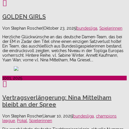
GOLDEN GIRLS
Von
Stephan Roscher
|
Oktober 23, 2025
|
bundesliga
,
Spielerinnen
Herzliche Glückwünsche an das deutsche Damen-Team, das bei
der EM in Zadar den Titel ohne einen einzigen Satzverlust holte!
Ein Team, das auschließlich aus Bundesligaspielerinnen bestand,
die eindrucksvoll zeigten, welches Niveau in der Topliga Europas
vorherrscht. Hintere Reihe, v.l. Sabine Winter, Annett Kaufmann,
Yuan Wan; vorne v.l. Nina Mittelham, Mia Griesel.…
10
01, 2025
Vertragsverlängerung: Nina Mittelham
bleibt an der Spree
Von
Stephan Roscher
|
Januar 10, 2025
|
bundesliga
,
champions
league
,
Pokal
,
Spielerinnen