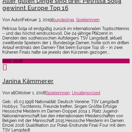
Aller guten Dinge sind drei: Petrissa Solja
gewinnt Europe Top 16
Von
Autor
|
Februar 3, 2019
|
bundesliga
,
Spielerinnen
Petrissa Solja ist endgültig zurück im internationalen Toptischtennis
– und das höchst eindrucksvoll. Die 24-jährige Pfälzerin in
Diensten des südhessischen Aufsteigers TSV Langstadt, aktuell
zweitbeste Spielerin der 1. Bundesliga Damen, holte sich im dritten
Anlauf erstmals den Damen-Titel beim Europe Top 16 – in zwei
früheren Finals hatte sie jeweils den Kürzeren gezogen.…
01
10, 2018
Janina Kämmerer
Von
at
|
Oktober 1, 2018
|
Spielerinnen
,
Uncategorized
Geb.: 16.03.1998 Nationalität: Deutsch Vereine: TSV Langstadt
Hobbys: Tischtennis, Freunde treffen, Singen Größte Erfolge:
Hessische Meisterin im Damen-Doppel 2014 1. Platz Jugend-
Nationalmannschaft bei den internationalen Meisterschaften von
Belgien mit der Mannschaft 2015 Hessische Meisterin im Damen
Einzel 2016 Qualifikation zur Pokal-Endrunde Final-Four mit dem
TSV Langstadt