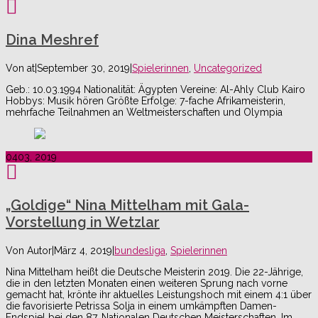
Dina Meshref
Von
at
|
September 30, 2019
|
Spielerinnen
,
Uncategorized
Geb.: 10.03.1994 Nationalität: Ägypten Vereine: Al-Ahly Club Kairo
Hobbys: Musik hören Größte Erfolge: 7-fache Afrikameisterin,
mehrfache Teilnahmen an Weltmeisterschaften und Olympia
04
03, 2019
„Goldige“ Nina Mittelham mit Gala-
Vorstellung in Wetzlar
Von
Autor
|
März 4, 2019
|
bundesliga
,
Spielerinnen
Nina Mittelham heißt die Deutsche Meisterin 2019. Die 22-Jährige,
die in den letzten Monaten einen weiteren Sprung nach vorne
gemacht hat, krönte ihr aktuelles Leistungshoch mit einem 4:1 über
die favorisierte Petrissa Solja in einem umkämpften Damen-
Endspiel bei den 87. Nationalen Deutschen Meisterschaften. Im