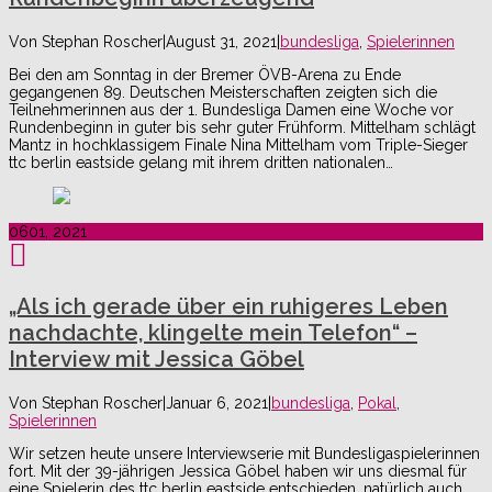
Von
Stephan Roscher
|
August 31, 2021
|
bundesliga
,
Spielerinnen
Bei den am Sonntag in der Bremer ÖVB-Arena zu Ende
gegangenen 89. Deutschen Meisterschaften zeigten sich die
Teilnehmerinnen aus der 1. Bundesliga Damen eine Woche vor
Rundenbeginn in guter bis sehr guter Frühform. Mittelham schlägt
Mantz in hochklassigem Finale Nina Mittelham vom Triple-Sieger
ttc berlin eastside gelang mit ihrem dritten nationalen…
06
01, 2021
„Als ich gerade über ein ruhigeres Leben
nachdachte, klingelte mein Telefon“ –
Interview mit Jessica Göbel
Von
Stephan Roscher
|
Januar 6, 2021
|
bundesliga
,
Pokal
,
Spielerinnen
Wir setzen heute unsere Interviewserie mit Bundesligaspielerinnen
fort. Mit der 39-jährigen Jessica Göbel haben wir uns diesmal für
eine Spielerin des ttc berlin eastside entschieden, natürlich auch,