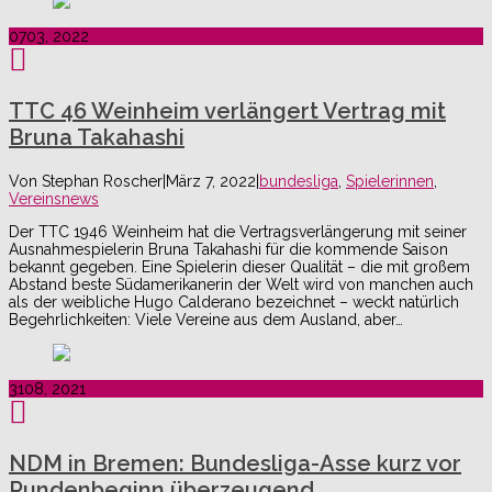
07
03, 2022
TTC 46 Weinheim verlängert Vertrag mit
Bruna Takahashi
Von
Stephan Roscher
|
März 7, 2022
|
bundesliga
,
Spielerinnen
,
Vereinsnews
Der TTC 1946 Weinheim hat die Vertragsverlängerung mit seiner
Ausnahmespielerin Bruna Takahashi für die kommende Saison
bekannt gegeben. Eine Spielerin dieser Qualität – die mit großem
Abstand beste Südamerikanerin der Welt wird von manchen auch
als der weibliche Hugo Calderano bezeichnet – weckt natürlich
Begehrlichkeiten: Viele Vereine aus dem Ausland, aber…
31
08, 2021
NDM in Bremen: Bundesliga-Asse kurz vor
Rundenbeginn überzeugend