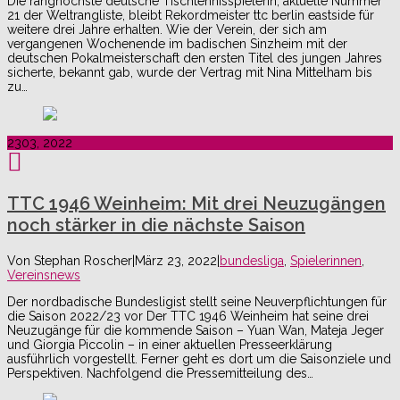
Die ranghöchste deutsche Tischtennisspielerin, aktuelle Nummer
21 der Weltrangliste, bleibt Rekordmeister ttc berlin eastside für
weitere drei Jahre erhalten. Wie der Verein, der sich am
vergangenen Wochenende im badischen Sinzheim mit der
deutschen Pokalmeisterschaft den ersten Titel des jungen Jahres
sicherte, bekannt gab, wurde der Vertrag mit Nina Mittelham bis
zu…
23
03, 2022
TTC 1946 Weinheim: Mit drei Neuzugängen
noch stärker in die nächste Saison
Von
Stephan Roscher
|
März 23, 2022
|
bundesliga
,
Spielerinnen
,
Vereinsnews
Der nordbadische Bundesligist stellt seine Neuverpflichtungen für
die Saison 2022/23 vor Der TTC 1946 Weinheim hat seine drei
Neuzugänge für die kommende Saison – Yuan Wan, Mateja Jeger
und Giorgia Piccolin – in einer aktuellen Presseerklärung
ausführlich vorgestellt. Ferner geht es dort um die Saisonziele und
Perspektiven. Nachfolgend die Pressemitteilung des…