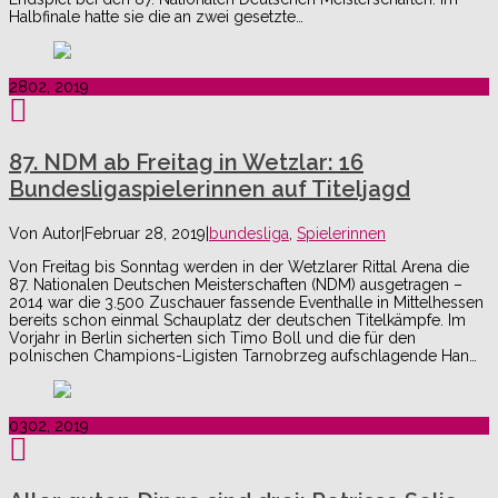
Halbfinale hatte sie die an zwei gesetzte…
28
02, 2019
87. NDM ab Freitag in Wetzlar: 16
Bundesligaspielerinnen auf Titeljagd
Von
Autor
|
Februar 28, 2019
|
bundesliga
,
Spielerinnen
Von Freitag bis Sonntag werden in der Wetzlarer Rittal Arena die
87. Nationalen Deutschen Meisterschaften (NDM) ausgetragen –
2014 war die 3.500 Zuschauer fassende Eventhalle in Mittelhessen
bereits schon einmal Schauplatz der deutschen Titelkämpfe. Im
Vorjahr in Berlin sicherten sich Timo Boll und die für den
polnischen Champions-Ligisten Tarnobrzeg aufschlagende Han…
03
02, 2019