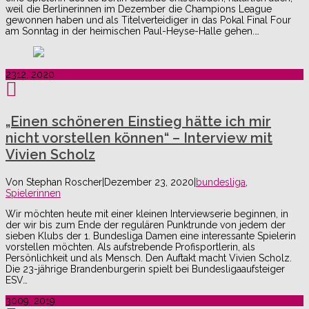
weil die Berlinerinnen im Dezember die Champions League
gewonnen haben und als Titelverteidiger in das Pokal Final Four
am Sonntag in der heimischen Paul-Heyse-Halle gehen.…
23
12, 2020
„Einen schöneren Einstieg hätte ich mir
nicht vorstellen können“ – Interview mit
Vivien Scholz
Von
Stephan Roscher
|
Dezember 23, 2020
|
bundesliga
,
Spielerinnen
Wir möchten heute mit einer kleinen Interviewserie beginnen, in
der wir bis zum Ende der regulären Punktrunde von jedem der
sieben Klubs der 1. Bundesliga Damen eine interessante Spielerin
vorstellen möchten. Als aufstrebende Profisportlerin, als
Persönlichkeit und als Mensch. Den Auftakt macht Vivien Scholz.
Die 23-jährige Brandenburgerin spielt bei Bundesligaaufsteiger
ESV…
30
09, 2019