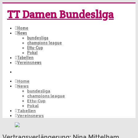
TT Damen Bundesliga
Home
News
bundesliga
champions league
Ettu-Cup
Pokal
Tabellen
Vereinsnews
Home
News
bundesliga
champions league
Ettu-Cup
Pokal
Tabellen
Vereinsnews
Vertragsverlängerung: Nina Mittelham