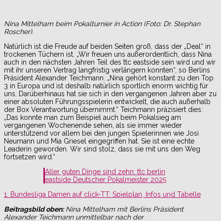
Nina Mittelham beim Pokalturnier in Action (Foto: Dr. Stephan
Roscher).
Natürlich ist die Freude auf beiden Seiten groß, dass der „Deal“ in
trockenen Tüchern ist. „Wir freuen uns außerordentlich, dass Nina
auch in den nächsten Jahren Teil des ttc eastside sein wird und wir
mit ihr unseren Vertrag langfristig verlängern konnten“, so Berlins
Präsident Alexander Teichmann. „Nina gehört konstant zu den Top
3 in Europa und ist deshalb natürlich sportlich enorm wichtig für
uns. Darüberhinaus hat sie sich in den vergangenen Jahren aber zu
einer absoluten Führungsspielerin entwickelt, die auch außerhalb
der Box Verantwortung übernimmt.“ Teichmann präzisiert dies:
„Das konnte man zum Beispiel auch beim Pokalsieg am
vergangenen Wochenende sehen, als sie immer wieder
unterstützend vor allem bei den jungen Spielerinnen wie Josi
Neumann und Mia Griesel eingegriffen hat. Sie ist eine echte
Leaderin geworden. Wir sind stolz, dass sie mit uns den Weg
fortsetzen wird.“
Aller guten Dinge sind zehn: ttc berlin
eastside Deutscher Pokalmeister 2025
1. Bundesliga Damen auf click-TT: Spielplan, Infos und Tabelle
Beitragsbild oben:
Nina Mittelham mit Berlins Präsident
Alexander Teichmann unmittelbar nach der