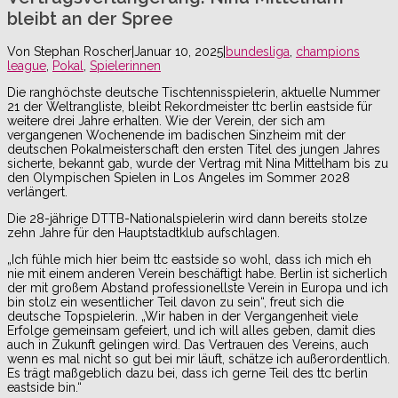
bleibt an der Spree
Von
Stephan Roscher
|
Januar 10, 2025
|
bundesliga
,
champions
league
,
Pokal
,
Spielerinnen
Die ranghöchste deutsche Tischtennisspielerin, aktuelle Nummer
21 der Weltrangliste, bleibt Rekordmeister ttc berlin eastside für
weitere drei Jahre erhalten. Wie der Verein, der sich am
vergangenen Wochenende im badischen Sinzheim mit der
deutschen Pokalmeisterschaft den ersten Titel des jungen Jahres
sicherte, bekannt gab, wurde der Vertrag mit Nina Mittelham bis zu
den Olympischen Spielen in Los Angeles im Sommer 2028
verlängert.
Die 28-jährige DTTB-Nationalspielerin wird dann bereits stolze
zehn Jahre für den Hauptstadtklub aufschlagen.
„Ich fühle mich hier beim ttc eastside so wohl, dass ich mich eh
nie mit einem anderen Verein beschäftigt habe. Berlin ist sicherlich
der mit großem Abstand professionellste Verein in Europa und ich
bin stolz ein wesentlicher Teil davon zu sein“, freut sich die
deutsche Topspielerin. „Wir haben in der Vergangenheit viele
Erfolge gemeinsam gefeiert, und ich will alles geben, damit dies
auch in Zukunft gelingen wird. Das Vertrauen des Vereins, auch
wenn es mal nicht so gut bei mir läuft, schätze ich außerordentlich.
Es trägt maßgeblich dazu bei, dass ich gerne Teil des ttc berlin
eastside bin.“