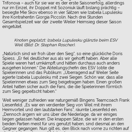
Trifonova – auch für sie war es der erste Saisonerfolg, allerdings
nur im Einzel, ihr Doppel mit Sozoniuk läuft bislang prächtig –
besiegte Mie Skov ebenso in vier Sätzen wie Izabela Lupulesku
ihre Kontrahentin Giorgia Piccolin. Nach drei Stunden
Gesamtspielzeit war der zweite Weiler Heimsieg dieser Saison
eingetütet.
Knoten geplatzt: Izabela Lupulesku glänzte beim ESV
Weil (Bild: Dr. Stephan Roscher).
„Natürlich sind wir froh über den Sieg“, so eine glückliche Doris
Spiess. „Er fiel deutlicher aus als wir gehofft haben. Aber alle
Spiele waren hart umkämpft und hätten durchaus auch anders
ausgehen können.“ Die Abteilungschefin des ESV lobte die
Spielerinnen und das Publikum: „Überragend auf Weiler Seite
agierte Izabela Lupulesku mit zwei Siegen. Schön war, dass alle
Spielerinnen etwas zum Sieg beigetragen haben. Einen großen
Anteil hatten sicher auch die Fans, die die Spielerinnen förmlich
zum Sieg gepeitscht haben.“
Weit weniger zufrieden war naturgemäß Bingens Teamcoach Frank
Liesenfeld. „Es war ein verdienter Sieg von Weil mit ihrem
Heimvorteil und den lautstarken Fans“, räumte Liesenfeld ein.
„Dennoch ärgern wir uns über die Niederlage, da wir einiges
liegen gelassen haben. Die knappen Sätze, die wir in den ersten
beiden Partien meist für uns genutzt haben, sind diesmal an den
Gegner gegangen. Nun gilt es, den Blick nach vorne zu richten auf