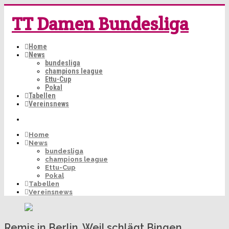
TT Damen Bundesliga
Home
News
bundesliga
champions league
Ettu-Cup
Pokal
Tabellen
Vereinsnews
Home
News
bundesliga
champions league
Ettu-Cup
Pokal
Tabellen
Vereinsnews
Remis in Berlin, Weil schlägt Bingen