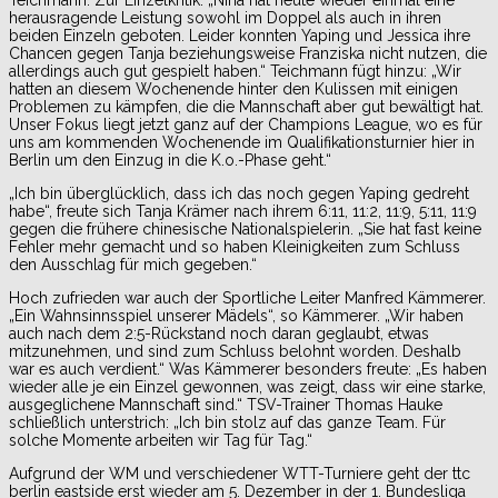
herausragende Leistung sowohl im Doppel als auch in ihren
beiden Einzeln geboten. Leider konnten Yaping und Jessica ihre
Chancen gegen Tanja beziehungsweise Franziska nicht nutzen, die
allerdings auch gut gespielt haben.“ Teichmann fügt hinzu: „Wir
hatten an diesem Wochenende hinter den Kulissen mit einigen
Problemen zu kämpfen, die die Mannschaft aber gut bewältigt hat.
Unser Fokus liegt jetzt ganz auf der Champions League, wo es für
uns am kommenden Wochenende im Qualifikationsturnier hier in
Berlin um den Einzug in die K.o.-Phase geht.“
„Ich bin überglücklich, dass ich das noch gegen Yaping gedreht
habe“, freute sich Tanja Krämer nach ihrem 6:11, 11:2, 11:9, 5:11, 11:9
gegen die frühere chinesische Nationalspielerin. „Sie hat fast keine
Fehler mehr gemacht und so haben Kleinigkeiten zum Schluss
den Ausschlag für mich gegeben.“
Hoch zufrieden war auch der Sportliche Leiter Manfred Kämmerer.
„Ein Wahnsinnsspiel unserer Mädels“, so Kämmerer. „Wir haben
auch nach dem 2:5-Rückstand noch daran geglaubt, etwas
mitzunehmen, und sind zum Schluss belohnt worden. Deshalb
war es auch verdient.“ Was Kämmerer besonders freute: „Es haben
wieder alle je ein Einzel gewonnen, was zeigt, dass wir eine starke,
ausgeglichene Mannschaft sind.“ TSV-Trainer Thomas Hauke
schließlich unterstrich: „Ich bin stolz auf das ganze Team. Für
solche Momente arbeiten wir Tag für Tag.“
Aufgrund der WM und verschiedener WTT-Turniere geht der ttc
berlin eastside erst wieder am 5. Dezember in der 1. Bundesliga