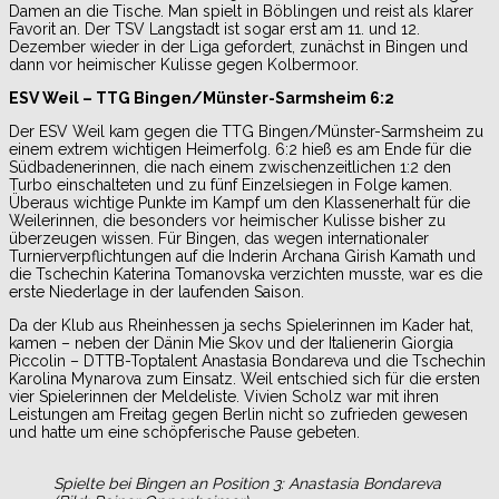
Damen an die Tische. Man spielt in Böblingen und reist als klarer
Favorit an. Der TSV Langstadt ist sogar erst am 11. und 12.
Dezember wieder in der Liga gefordert, zunächst in Bingen und
dann vor heimischer Kulisse gegen Kolbermoor.
ESV Weil – TTG Bingen/Münster-Sarmsheim 6:2
Der ESV Weil kam gegen die TTG Bingen/Münster-Sarmsheim zu
einem extrem wichtigen Heimerfolg. 6:2 hieß es am Ende für die
Südbadenerinnen, die nach einem zwischenzeitlichen 1:2 den
Turbo einschalteten und zu fünf Einzelsiegen in Folge kamen.
Überaus wichtige Punkte im Kampf um den Klassenerhalt für die
Weilerinnen, die besonders vor heimischer Kulisse bisher zu
überzeugen wissen. Für Bingen, das wegen internationaler
Turnierverpflichtungen auf die Inderin Archana Girish Kamath und
die Tschechin Katerina Tomanovska verzichten musste, war es die
erste Niederlage in der laufenden Saison.
Da der Klub aus Rheinhessen ja sechs Spielerinnen im Kader hat,
kamen – neben der Dänin Mie Skov und der Italienerin Giorgia
Piccolin – DTTB-Toptalent Anastasia Bondareva und die Tschechin
Karolina Mynarova zum Einsatz. Weil entschied sich für die ersten
vier Spielerinnen der Meldeliste. Vivien Scholz war mit ihren
Leistungen am Freitag gegen Berlin nicht so zufrieden gewesen
und hatte um eine schöpferische Pause gebeten.
Spielte bei Bingen an Position 3: Anastasia Bondareva