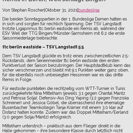
Von
Stephan Roscher
|
Oktober 31, 2021
|
bundesliga
Die beiden Sonntagspartien in der 1. Bundesliga Damen hatten es
in sich und sorgten für reichlich Spannung. Der TSV Langstadt
trotzte Ligaprimus ttc berlin eastside ein Remis ab, während der
ESV Weil der TTG Bingen/Münster-Sarmsheim mit 6:2 die erste
Saisonniederlage beibrachte.
ttc berlin eastside – TSV Langstadt 5:5
Dem TSV Langstadt glückte es trotz eines zwischenzeitlichen 2:5-
Rückstands, dem Serienmeister ttc berlin eastside den ersten
Punktverlust der Saison beizubringen. Der Hauptstadtklub kann das
sicher verschmerzen und bleibt mit 9:1 Punkten weiter ganz oben,
für die ebenfalls noch unbesiegten Hessinnen war es das dritte
Remis in Folge.
Für eastside punkteten die rechtzeitig vom WTT-Turnier in Tunis
zurückgekehrte Nina Mittelham (jeweils 3:1 gegen Chantal Mantz
und Petrissa Solja), Defensiv-Ass Ding Yaping (3:2 gegen Franziska
Schreiner) und Jessica Göbel, die überraschend ihre ehemalige
Busenbacher Teamkollegin Tanja Krämer mit einem 3:0 klar auf
Distanz halten konnte. Zudem war das Doppel Mittelham/Eerland
(3:0 gegen Solja/Mantz) erfolgreich.
Mittelham unterstrich – praktisch aus dem Flieger direkt in die
Halle gekommen – ihre besondere Klasse durch letztlich nicht