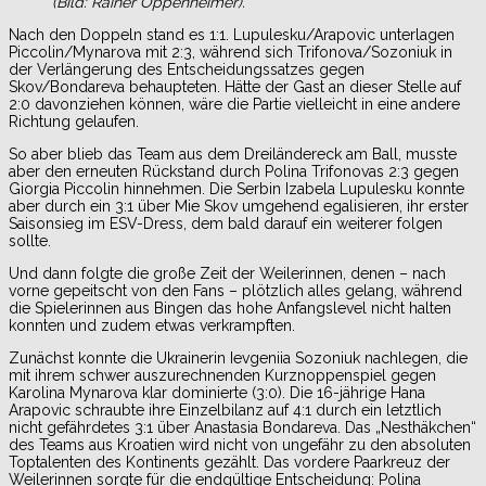
(Bild: Rainer Oppenheimer).
Nach den Doppeln stand es 1:1. Lupulesku/Arapovic unterlagen
Piccolin/Mynarova mit 2:3, während sich Trifonova/Sozoniuk in
der Verlängerung des Entscheidungssatzes gegen
Skov/Bondareva behaupteten. Hätte der Gast an dieser Stelle auf
2:0 davonziehen können, wäre die Partie vielleicht in eine andere
Richtung gelaufen.
So aber blieb das Team aus dem Dreiländereck am Ball, musste
aber den erneuten Rückstand durch Polina Trifonovas 2:3 gegen
Giorgia Piccolin hinnehmen. Die Serbin Izabela Lupulesku konnte
aber durch ein 3:1 über Mie Skov umgehend egalisieren, ihr erster
Saisonsieg im ESV-Dress, dem bald darauf ein weiterer folgen
sollte.
Und dann folgte die große Zeit der Weilerinnen, denen – nach
vorne gepeitscht von den Fans – plötzlich alles gelang, während
die Spielerinnen aus Bingen das hohe Anfangslevel nicht halten
konnten und zudem etwas verkrampften.
Zunächst konnte die Ukrainerin Ievgeniia Sozoniuk nachlegen, die
mit ihrem schwer auszurechnenden Kurznoppenspiel gegen
Karolina Mynarova klar dominierte (3:0). Die 16-jährige Hana
Arapovic schraubte ihre Einzelbilanz auf 4:1 durch ein letztlich
nicht gefährdetes 3:1 über Anastasia Bondareva. Das „Nesthäkchen“
des Teams aus Kroatien wird nicht von ungefähr zu den absoluten
Toptalenten des Kontinents gezählt. Das vordere Paarkreuz der
Weilerinnen sorgte für die endgültige Entscheidung: Polina