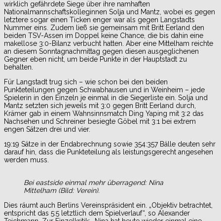
wirklich gefährdete Siege über ihre namhaften
Nationalmannschaftskolleginnen Solja und Mantz, wobei es gegen
letztere sogar einen Ticken enger war als gegen Langstadts
Nummer eins. Zudem ließ sie gemeinsam mit Britt Eerland den
beiden TSV-Assen im Doppel keine Chance, die bis dahin eine
makellose 3:0-Bilanz verbucht hatten. Aber eine Mittelham reichte
an diesem Sonntagnachmittag gegen diesen ausgeglichenen
Gegner eben nicht, um beide Punkte in der Hauptstadt zu
behalten.
Für Langstadt trug sich – wie schon bei den beiden
Punkteteilungen gegen Schwabhausen und in Weinheim – jede
Spielerin in den Einzeln je einmal in die Siegerliste ein. Solja und
Mantz setzten sich jeweils mit 3:0 gegen Britt Eerland durch,
Krämer gab in einem Wahnsinnsmatch Ding Yaping mit 3:2 das
Nachsehen und Schreiner besiegte Göbel mit 3:1 bei extrem
engen Sätzen drei und vier.
19:19 Sätze in der Endabrechnung sowie 354:357 Bälle deuten sehr
darauf hin, dass die Punkteteilung als leistungsgerecht angesehen
werden muss.
Bei eastside einmal mehr überragend: Nina
Mittelham (Bild: Verein).
Dies räumt auch Berlins Vereinspräsident ein. „Objektiv betrachtet,
entspricht das 5:5 letztlich dem Spielverlauf“, so Alexander
Teichmann. Zur Einzelkritik: „Nina hat heute wieder einmal eine