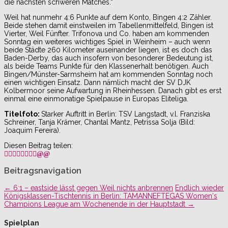
die nächsten schweren Matches.“
Weil hat nunmehr 4:6 Punkte auf dem Konto, Bingen 4:2 Zähler.
Beide stehen damit einstweilen im Tabellenmittelfeld, Bingen ist
Vierter, Weil Fünfter. Trifonova und Co. haben am kommenden
Sonntag ein weiteres wichtiges Spiel in Weinheim – auch wenn
beide Städte 260 Kilometer auseinander liegen, ist es doch das
Baden-Derby, das auch insofern von besonderer Bedeutung ist,
als beide Teams Punkte für den Klassenerhalt benötigen. Auch
Bingen/Münster-Sarmsheim hat am kommenden Sonntag noch
einen wichtigen Einsatz. Dann nämlich macht der SV DJK
Kolbermoor seine Aufwartung in Rheinhessen. Danach gibt es erst
einmal eine einmonatige Spielpause in Europas Eliteliga.
Titelfoto:
Starker Auftritt in Berlin: TSV Langstadt, v.l. Franziska
Schreiner, Tanja Krämer, Chantal Mantz, Petrissa Solja (Bild:
Joaquim Fereira).
Diesen Beitrag teilen:
Beitragsnavigation
←
6:1 – eastside lässt gegen Weil nichts anbrennen
Endlich wieder
Königsklassen-Tischtennis in Berlin: TAMANNEFTEGAS Women‘s
Champions League am Wochenende in der Hauptstadt
→
Spielplan