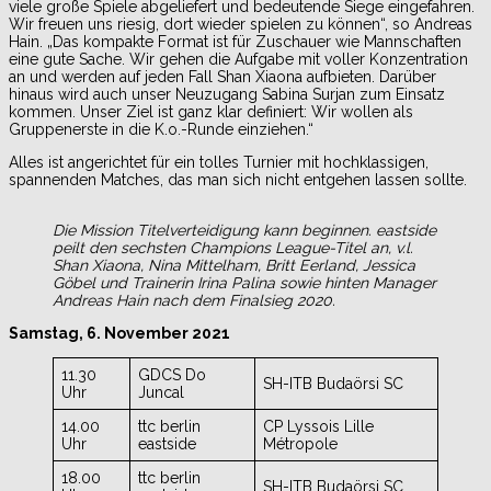
viele große Spiele abgeliefert und bedeutende Siege eingefahren.
Wir freuen uns riesig, dort wieder spielen zu können“, so Andreas
Hain. „Das kompakte Format ist für Zuschauer wie Mannschaften
eine gute Sache. Wir gehen die Aufgabe mit voller Konzentration
an und werden auf jeden Fall Shan Xiaona aufbieten. Darüber
hinaus wird auch unser Neuzugang Sabina Surjan zum Einsatz
kommen. Unser Ziel ist ganz klar definiert: Wir wollen als
Gruppenerste in die K.o.-Runde einziehen.“
Alles ist angerichtet für ein tolles Turnier mit hochklassigen,
spannenden Matches, das man sich nicht entgehen lassen sollte.
Die Mission Titelverteidigung kann beginnen. eastside
peilt den sechsten Champions League-Titel an, v.l.
Shan Xiaona, Nina Mittelham, Britt Eerland, Jessica
Göbel und Trainerin Irina Palina sowie hinten Manager
Andreas Hain nach dem Finalsieg 2020.
Samstag, 6. November 2021
11.30
GDCS Do
SH-ITB Budaörsi SC
Uhr
Juncal
14.00
ttc berlin
CP Lyssois Lille
Uhr
eastside
Métropole
18.00
ttc berlin
SH-ITB Budaörsi SC