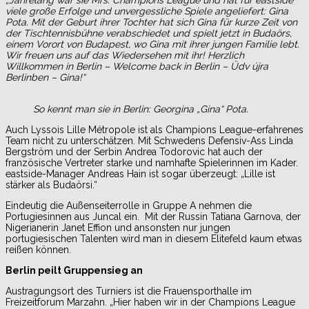
viele große Erfolge und unvergessliche Spiele angeliefert: Gina
Pota. Mit der Geburt ihrer Tochter hat sich Gina für kurze Zeit von
der Tischtennisbühne verabschiedet und spielt jetzt in Budaörs,
einem Vorort von Budapest, wo Gina mit ihrer jungen Familie lebt.
Wir freuen uns auf das Wiedersehen mit ihr! Herzlich
Willkommen in Berlin – Welcome back in Berlin – Üdv újra
Berlinben – Gina!“
So kennt man sie in Berlin: Georgina „Gina“ Pota.
Auch Lyssois Lille Métropole ist als Champions League-erfahrenes
Team nicht zu unterschätzen. Mit Schwedens Defensiv-Ass Linda
Bergström und der Serbin Andrea Todorovic hat auch der
französische Vertreter starke und namhafte Spielerinnen im Kader.
eastside-Manager Andreas Hain ist sogar überzeugt: „Lille ist
stärker als Budaörsi.“
Eindeutig die Außenseiterrolle in Gruppe A nehmen die
Portugiesinnen aus Juncal ein. Mit der Russin Tatiana Garnova, der
Nigerianerin Janet Effion und ansonsten nur jungen
portugiesischen Talenten wird man in diesem Elitefeld kaum etwas
reißen können.
Berlin peilt Gruppensieg an
Austragungsort des Turniers ist die Frauensporthalle im
Freizeitforum Marzahn. „Hier haben wir in der Champions League