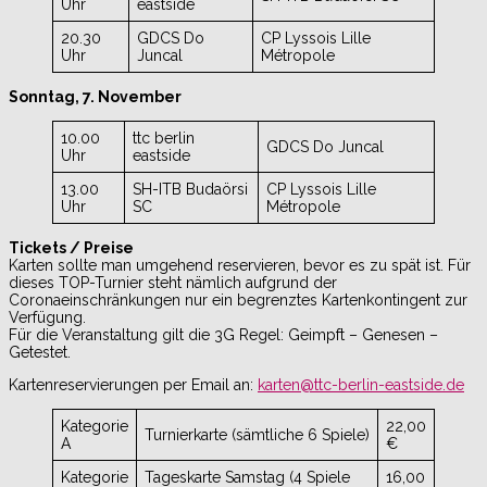
Uhr
eastside
20.30
GDCS Do
CP Lyssois Lille
Uhr
Juncal
Métropole
Sonntag, 7. November
10.00
ttc berlin
GDCS Do Juncal
Uhr
eastside
13.00
SH-ITB Budaörsi
CP Lyssois Lille
Uhr
SC
Métropole
Tickets / Preise
Karten sollte man umgehend reservieren, bevor es zu spät ist. Für
dieses TOP-Turnier steht nämlich aufgrund der
Coronaeinschränkungen nur ein begrenztes Kartenkontingent zur
Verfügung.
Für die Veranstaltung gilt die 3G Regel: Geimpft – Genesen –
Getestet.
Kartenreservierungen per Email an:
karten@ttc-berlin-eastside.de
Kategorie
22,00
Turnierkarte (sämtliche 6 Spiele)
A
€
Kategorie
Tageskarte Samstag (4 Spiele
16,00