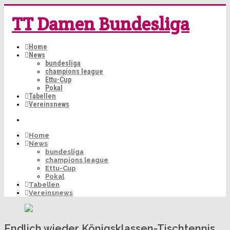
TT Damen Bundesliga
Home
News
bundesliga
champions league
Ettu-Cup
Pokal
Tabellen
Vereinsnews
Home
News
bundesliga
champions league
Ettu-Cup
Pokal
Tabellen
Vereinsnews
Endlich wieder Königsklassen-Tischtennis