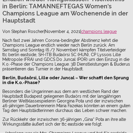
in Berlin: TAMANNEFTEGAS Women‘s
Champions League am Wochenende in der
Hauptstadt
Von
Stephan Roscher
|
November 4, 2021
|
champions league
Nach fast zwei Jahren Corona-bedingter Abstinenz kehrt die
Champions League endlich wieder nach Berlin zurück. Am
Samstag und Sonntag (6./7. November) kämpfen Titelverteidiger
ttc berlin eastside, SH-ITB Budaörsi SC (HUN), CP Lyssois Lille
Métropole (FRA) und GDCS Do Juncal (POR) um den Einzug in die
K.o.-Phase der Champions League.
3B Dienstleistungen & Buderus
präsentieren das Turnier in der Hauptstadt.
Berlin, Budaörsi, Lille oder Juncal – Wer schafft den Sprung
in die K.o.-Phase?
Besonders die Ungarinnen aus dem am westlichen Rand der
Hauptstadt Budapest gelegenen Budaörs mit der langjährigen
Berliner Weltklassespielerin Georgina Pota und der inzwischen
46-jährigen Dauerbrennerin Mária Fazekas könnten an einem guten
Tag den Hauptstädterinnen durchaus das Leben schwer machen.
Zur Rückkehr der inzwischen 36-jährigen „Gina“ Pota an ihre alte
Wirkungsstätte äußert sich der ttc eastside wie folgt:
„Jahrelang war sie Mrs. Champions League und hat für eastside