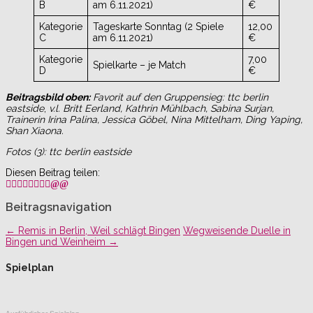
B
am 6.11.2021)
€
Kategorie
Tageskarte Sonntag (2 Spiele
12,00
C
am 6.11.2021)
€
Kategorie
7,00
Spielkarte – je Match
D
€
Beitragsbild oben:
Favorit auf den Gruppensieg: ttc berlin
eastside
,
v.l. Britt Eerland, Kathrin Mühlbach, Sabina Surjan,
Trainerin Irina Palina, Jessica Göbel, Nina Mittelham, Ding Yaping,
Shan Xiaona.
Fotos (3): ttc berlin eastside
Diesen Beitrag teilen:
Beitragsnavigation
←
Remis in Berlin, Weil schlägt Bingen
Wegweisende Duelle in
Bingen und Weinheim
→
Spielplan