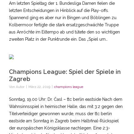
Am letzten Spieltag der 1. Bundesliga Damen fielen die
letzten Entscheidungen in Hinblick auf die Play-offs.
Spannend ging es aber nur in Bingen und Böblingen zu.
Kolbermoor fertigte die stark ersatzgeschwächte Truppe
aus Anröchte im Eiltempo ab und tütete den so wichtigen
zweiten Platz in der Punktrunde ein. Das „Spiel um…
Champions League: Spiel der Spiele in
Zagreb
Von
Autor
|
März 22, 2019
|
champions league
Sonntag, 19.00 Uhr: Dr. Časl – ttc berlin eastside Nach dem
Wahnsinnsspiel in heimischer Halle, das mit 3:2 gegen den
Titelverteidiger gewonnen wurde, muss der ttc berlin
eastside am Sonntag in Zagreb beim Halbfinal-Rückspiel
der europäischen Königsklasse nachlegen. Eine 2:3-