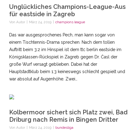
Unglückliches Champions-League-Aus
für eastside in Zagreb
Von
Autor
|
März 24, 2019
|
champions league
Das war ausgesprochenes Pech, man kann sogar von
einem Tischtennis-Drama sprechen. Nach dem tollen
Auftritt beim 3:2 im Hinspiel ist dem ttc berlin eastside im
Königsklassen-Rückspiel in Zagreb gegen Dr. Časl der
große Wurf versagt geblieben. Dabei hat der
Hauptstadtklub beim 1:3 keineswegs schlecht gespielt und
war absolut auf Augenhöhe. Zwei…
Kolbermoor sichert sich Platz zwei, Bad
Driburg nach Remis in Bingen Dritter
Von
Autor
|
März 24, 2019
|
bundesliga