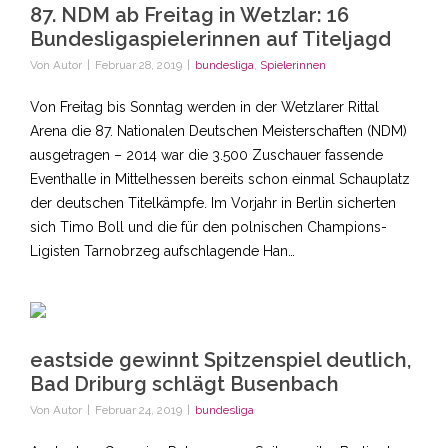
87. NDM ab Freitag in Wetzlar: 16
Bundesligaspielerinnen auf Titeljagd
Von
Autor
|
Februar 28, 2019
|
bundesliga
,
Spielerinnen
Von Freitag bis Sonntag werden in der Wetzlarer Rittal
Arena die 87. Nationalen Deutschen Meisterschaften (NDM)
ausgetragen – 2014 war die 3.500 Zuschauer fassende
Eventhalle in Mittelhessen bereits schon einmal Schauplatz
der deutschen Titelkämpfe. Im Vorjahr in Berlin sicherten
sich Timo Boll und die für den polnischen Champions-
Ligisten Tarnobrzeg aufschlagende Han…
eastside gewinnt Spitzenspiel deutlich,
Bad Driburg schlägt Busenbach
Von
Autor
|
Februar 24, 2019
|
bundesliga