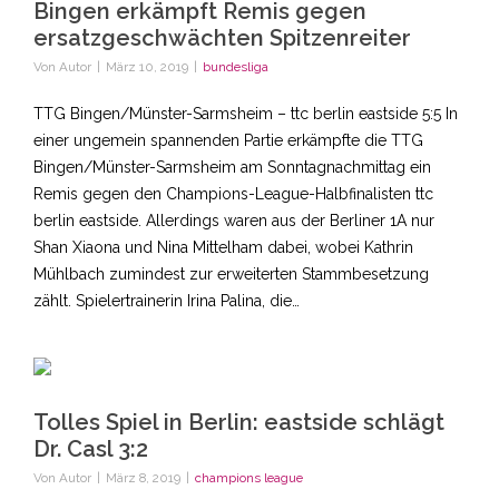
Bingen erkämpft Remis gegen
ersatzgeschwächten Spitzenreiter
Von
Autor
|
März 10, 2019
|
bundesliga
TTG Bingen/Münster-Sarmsheim – ttc berlin eastside 5:5 In
einer ungemein spannenden Partie erkämpfte die TTG
Bingen/Münster-Sarmsheim am Sonntagnachmittag ein
Remis gegen den Champions-League-Halbfinalisten ttc
berlin eastside. Allerdings waren aus der Berliner 1A nur
Shan Xiaona und Nina Mittelham dabei, wobei Kathrin
Mühlbach zumindest zur erweiterten Stammbesetzung
zählt. Spielertrainerin Irina Palina, die…
Tolles Spiel in Berlin: eastside schlägt
Dr. Casl 3:2
Von
Autor
|
März 8, 2019
|
champions league