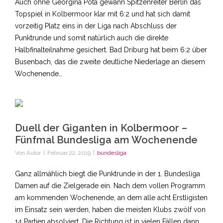
Auch ohne Georgina Pota gewann Spitzenreiter Berlin das
Topspiel in Kolbermoor klar mit 6:2 und hat sich damit
vorzeitig Platz eins in der Liga nach Abschluss der
Punktrunde und somit natürlich auch die direkte
Halbfinalteilnahme gesichert. Bad Driburg hat beim 6:2 über
Busenbach, das die zweite deutliche Niederlage an diesem
Wochenende…
Duell der Giganten in Kolbermoor –
Fünfmal Bundesliga am Wochenende
Von
Autor
|
Februar 22, 2019
|
bundesliga
Ganz allmählich biegt die Punktrunde in der 1. Bundesliga
Damen auf die Zielgerade ein. Nach dem vollen Programm
am kommenden Wochenende, an dem alle acht Erstligisten
im Einsatz sein werden, haben die meisten Klubs zwölf von
14 Partien absolviert. Die Richtung ist in vielen Fällen dann