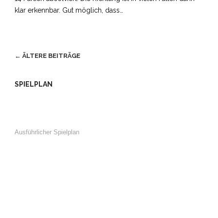
klar erkennbar. Gut möglich, dass…
←
ÄLTERE BEITRÄGE
BEITRAGSNAVIGATION
SPIELPLAN
Ausführlicher Spielplan