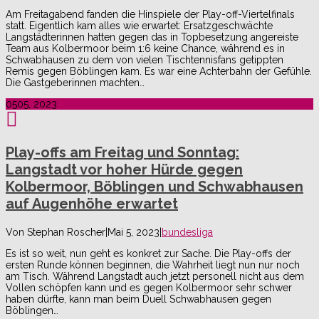
Am Freitagabend fanden die Hinspiele der Play-off-Viertelfinals
statt. Eigentlich kam alles wie erwartet: Ersatzgeschwächte
Langstädterinnen hatten gegen das in Topbesetzung angereiste
Team aus Kolbermoor beim 1:6 keine Chance, während es in
Schwabhausen zu dem von vielen Tischtennisfans getippten
Remis gegen Böblingen kam. Es war eine Achterbahn der Gefühle.
Die Gastgeberinnen machten…
05
05, 2023
Play-offs am Freitag und Sonntag:
Langstadt vor hoher Hürde gegen
Kolbermoor, Böblingen und Schwabhausen
auf Augenhöhe erwartet
Von
Stephan Roscher
|
Mai 5, 2023
|
bundesliga
Es ist so weit, nun geht es konkret zur Sache. Die Play-offs der
ersten Runde können beginnen, die Wahrheit liegt nun nur noch
am Tisch. Während Langstadt auch jetzt personell nicht aus dem
Vollen schöpfen kann und es gegen Kolbermoor sehr schwer
haben dürfte, kann man beim Duell Schwabhausen gegen
Böblingen…