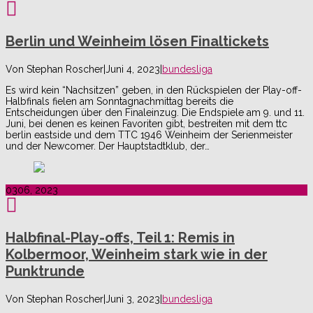
Berlin und Weinheim lösen Finaltickets
Von
Stephan Roscher
|
Juni 4, 2023
|
bundesliga
Es wird kein “Nachsitzen” geben, in den Rückspielen der Play-off-
Halbfinals fielen am Sonntagnachmittag bereits die
Entscheidungen über den Finaleinzug. Die Endspiele am 9. und 11.
Juni, bei denen es keinen Favoriten gibt, bestreiten mit dem ttc
berlin eastside und dem TTC 1946 Weinheim der Serienmeister
und der Newcomer. Der Hauptstadtklub, der…
03
06, 2023
Halbfinal-Play-offs, Teil 1: Remis in
Kolbermoor, Weinheim stark wie in der
Punktrunde
Von
Stephan Roscher
|
Juni 3, 2023
|
bundesliga