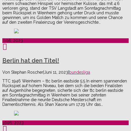
einem schwachen Hinspiel vor heimischer Kulisse, das mit 4:6
verloren ging, stand der TSV Langstadt am Sonntagnachmittag
beim Rückspiel in Weinheim gehörig unter Druck und musste
gewinnen, um ins Golden Match zu kommen und seine Chance
auf den zweiten Finaleinzug der Vereinsgeschichte…
11
06, 2023
Berlin hat den Titel!
Von
Stephan Roscher
|
Juni 11, 2023
|
bundesliga
TTC 1946 Weinheim – ttc berlin eastside 5:5 In einem spannenden
Rückspiel auf hohem Niveau, bei dem sich die beiden Finalisten
auf Augenhöhe begegneten, sicherte sich der ttc berlin eastside
am Sonntagnachmittag in Weinheim bei seiner zehnten
Finalteilnahme die neunte Deutsche Meisterschaft im
Damentischtennis. Als Shan Xiaona um 17.29 Uhr das…
10
06, 2023