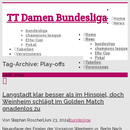
TT Damen Bundesliga
Home
News
bundesliga
Home
champions league
News
Ettu-Cup
bundesliga
Pokal
champions league
Tabellen
Ettu-Cup
Vereinsnews
Pokal
Tabellen
Tag-Archive:
Play-offs
Vereinsnews
23
06, 2024
Langstadt klar besser als im Hinspiel, doch
Weinheim schlägt im Golden Match
gnadenlos zu
Von
Stephan Roscher
|
Juni 23, 2024
|
bundesliga
Neuauflage des Finales der Vorsaison Weinheim vs. Berlin Nach