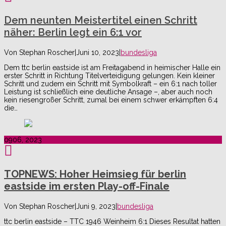
Dem neunten Meistertitel einen Schritt
näher: Berlin legt ein 6:1 vor
Von
Stephan Roscher
|
Juni 10, 2023
|
bundesliga
Dem ttc berlin eastside ist am Freitagabend in heimischer Halle ein
erster Schritt in Richtung Titelverteidigung gelungen. Kein kleiner
Schritt und zudem ein Schritt mit Symbolkraft – ein 6:1 nach toller
Leistung ist schließlich eine deutliche Ansage –, aber auch noch
kein riesengroßer Schritt, zumal bei einem schwer erkämpften 6:4
die…
09
06, 2023
TOPNEWS: Hoher Heimsieg für berlin
eastside im ersten Play-off-Finale
Von
Stephan Roscher
|
Juni 9, 2023
|
bundesliga
ttc berlin eastside – TTC 1946 Weinheim 6:1 Dieses Resultat hatten