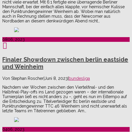
nicht viele erwartet. Mit 6:1 fertigte eine überragende Berliner
Mannschaft, bei der einfach alles klappte, vor heimischer Kulisse
den Punktrundengewinner Weinheim ab. Wobei man natürlich
auch in Rechnung stellen muss, dass der Newcomer aus
Nordbaden an diesem denkwürdigen Abend nicht…
08
06, 2023
Finaler Showdown zwischen berlin eastside
und Weinheim
Von
Stephan Roscher
|
Juni 8, 2023
|
bundesliga
Nachdem vier Wochen zwischen den Viertelfinal- und den
Halbfinal-Play-offs ins Land gezogen waren – der internationale
Turnierplan ließ es nicht anders zu –, geht es nun im Eiltempo auf
die Entscheidung zu. Titelverteidiger ttc berlin eastside und
Punktrundengewinner TTC 46 Weinheim sind nicht unerwartet als
letzte Teams im Titelrennen geblieben. Am…
04
06, 2023