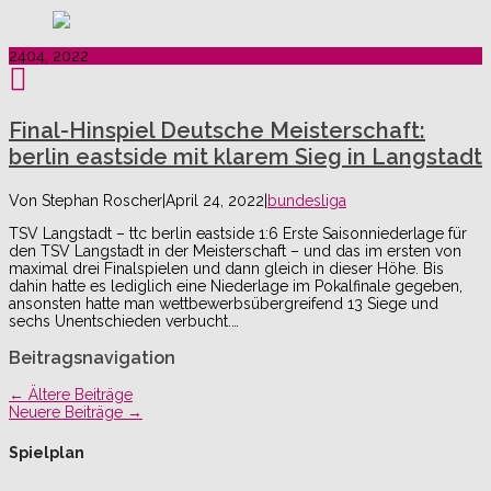
24
04, 2022
Final-Hinspiel Deutsche Meisterschaft:
berlin eastside mit klarem Sieg in Langstadt
Von
Stephan Roscher
|
April 24, 2022
|
bundesliga
TSV Langstadt – ttc berlin eastside 1:6 Erste Saisonniederlage für
den TSV Langstadt in der Meisterschaft – und das im ersten von
maximal drei Finalspielen und dann gleich in dieser Höhe. Bis
dahin hatte es lediglich eine Niederlage im Pokalfinale gegeben,
ansonsten hatte man wettbewerbsübergreifend 13 Siege und
sechs Unentschieden verbucht.…
Beitragsnavigation
←
Ältere Beiträge
Neuere Beiträge
→
Spielplan