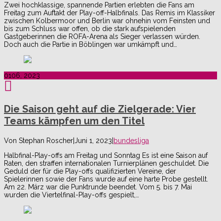
Zwei hochklassige, spannende Partien erlebten die Fans am
Freitag zum Auftakt der Play-off-Halbfinals. Das Remis im Klassiker
zwischen Kolbermoor und Berlin war ohnehin vom Feinsten und
bis zum Schluss war offen, ob die stark aufspielenden
Gastgeberinnen die ROFA-Arena als Sieger verlassen würden.
Doch auch die Partie in Böblingen war umkämpft und…
01
06, 2023
Die Saison geht auf die Zielgerade: Vier
Teams kämpfen um den Titel
Von
Stephan Roscher
|
Juni 1, 2023
|
bundesliga
Halbfinal-Play-offs am Freitag und Sonntag Es ist eine Saison auf
Raten, den straffen internationalen Turnierplänen geschuldet. Die
Geduld der für die Play-offs qualifizierten Vereine, der
Spielerinnen sowie der Fans wurde auf eine harte Probe gestellt.
Am 22. März war die Punktrunde beendet. Vom 5. bis 7. Mai
wurden die Viertelfinal-Play-offs gespielt,…