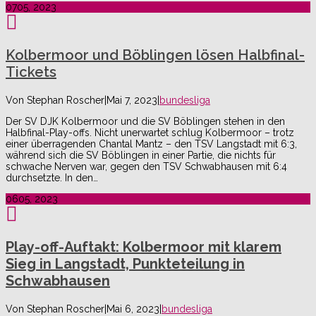
07
05, 2023
Kolbermoor und Böblingen lösen Halbfinal-
Tickets
Von
Stephan Roscher
|
Mai 7, 2023
|
bundesliga
Der SV DJK Kolbermoor und die SV Böblingen stehen in den
Halbfinal-Play-offs. Nicht unerwartet schlug Kolbermoor – trotz
einer überragenden Chantal Mantz – den TSV Langstadt mit 6:3,
während sich die SV Böblingen in einer Partie, die nichts für
schwache Nerven war, gegen den TSV Schwabhausen mit 6:4
durchsetzte. In den…
06
05, 2023
Play-off-Auftakt: Kolbermoor mit klarem
Sieg in Langstadt, Punkteteilung in
Schwabhausen
Von
Stephan Roscher
|
Mai 6, 2023
|
bundesliga