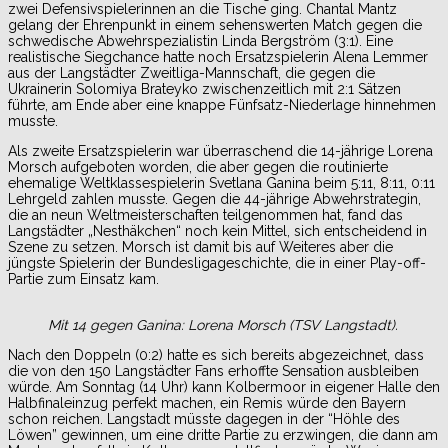
zwei Defensivspielerinnen an die Tische ging. Chantal Mantz
gelang der Ehrenpunkt in einem sehenswerten Match gegen die
schwedische Abwehrspezialistin Linda Bergström (3:1). Eine
realistische Siegchance hatte noch Ersatzspielerin Alena Lemmer
aus der Langstädter Zweitliga-Mannschaft, die gegen die
Ukrainerin Solomiya Brateyko zwischenzeitlich mit 2:1 Sätzen
führte, am Ende aber eine knappe Fünfsatz-Niederlage hinnehmen
musste.
Als zweite Ersatzspielerin war überraschend die 14-jährige Lorena
Morsch aufgeboten worden, die aber gegen die routinierte
ehemalige Weltklassespielerin Svetlana Ganina beim 5:11, 8:11, 0:11
Lehrgeld zahlen musste. Gegen die 44-jährige Abwehrstrategin,
die an neun Weltmeisterschaften teilgenommen hat, fand das
Langstädter „Nesthäkchen“ noch kein Mittel, sich entscheidend in
Szene zu setzen. Morsch ist damit bis auf Weiteres aber die
jüngste Spielerin der Bundesligageschichte, die in einer Play-off-
Partie zum Einsatz kam.
Mit 14 gegen Ganina: Lorena Morsch (TSV Langstadt).
Nach den Doppeln (0:2) hatte es sich bereits abgezeichnet, dass
die von den 150 Langstädter Fans erhoffte Sensation ausbleiben
würde. Am Sonntag (14 Uhr) kann Kolbermoor in eigener Halle den
Halbfinaleinzug perfekt machen, ein Remis würde den Bayern
schon reichen. Langstadt müsste dagegen in der “Höhle des
Löwen” gewinnen, um eine dritte Partie zu erzwingen, die dann am