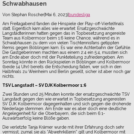
Schwabhausen
Von
Stephan Roscher
|
Mai 6, 2023
|
bundesliga
Am Freitagabend fanden die Hinspiele der Play-off-Viertelfinals
statt. Eigentlich kam alles wie erwartet: Ersatzgeschwächte
Langstädterinnen hatten gegen das in Topbesetzung angereiste
Team aus Kolbermoor beim 1:6 keine Chance, während es in
Schwabhausen zu dem von vielen Tischtennisfans getippten
Remis gegen Böblingen kam. Es war eine Achterbahn der Gefühle.
Die Gastgeberinnen machten aus einem 2:4 ein 5:4, mussten sich
am Ende aber doch mit der Punkteteilung zufriedengeben. Am
Sonntag könnte in den Rückspielen in Böblingen und Kolbermoor
(beide 14 Uhr) bereits die Entscheidung fallen, wer sich in den
Halbfinals zu Weinheim und Berlin gesellt, sicher ist aber noch gar
nichts.
TSV Langstadt – SV DJK Kolbermoor 1:6
Zwei Stunden und 25 Minuten konnte der ersatzgeschwächte TSV
Langstadt gegen den wie erwartet in Topbesetzung angereisten
SV DJK Kolbermoor dagegenhalten und sich gegen die drohende
Niederlage stemmen. Am Ende war es aber doch eine deutliche
Angelegenheit für die Oberbayern, die sich beim 6:1-
Auswärtserfolg keine Blöße gaben.
Die verletzte Tanja Krämer wurde mit ihrer Erfahrung doch sehr
vermisst, zumal sie als “Abwehrkillerin” gilt und Kolbermoor mit