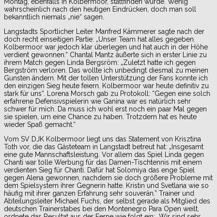
Montag, ebenfalls in Kolbermoor, stattfinden würde. Wenig
wahrscheinlich nach den heutigen Eindrücken, doch man soll
bekanntlich niemals „nie“ sagen.
Langstadts Sportlicher Leiter Manfred Kämmerer sagte nach der
doch recht einseitigen Partie: „Unser Team hat alles gegeben.
Kolbermoor war jedoch klar überlegen und hat auch in der Höhe
verdient gewonnen.“ Chantal Mantz äußerte sich in erster Linie zu
ihrem Match gegen Linda Bergsröm: „Zuletzt hatte ich gegen
Bergström verloren. Das wollte ich unbedingt diesmal zu meinen
Gunsten ändern. Mit der tollen Unterstützung der Fans konnte ich
den einzigen Sieg heute feiern. Kolbermoor war heute definitiv zu
stark für uns“. Lorena Morsch gab zu Protokoll: “Gegen eine solch
erfahrene Defensivspielerin wie Ganina war es natürlich sehr
schwer für mich. Da muss ich wohl erst noch ein paar Mal gegen
sie spielen, um eine Chance zu haben. Trotzdem hat es heute
wieder Spaß gemacht.“
Vom SV DJK Kolbermoor liegt uns das Statement von Krisztina
Toth vor, die das Gästeteam in Langstadt betreut hat: „Insgesamt
eine gute Mannschaftsleistung. Vor allem das Spiel Linda gegen
Chanti war tolle Werbung für das Damen-Tischtennis mit einem
verdienten Sieg für Chanti. Dafür hat Solomiya das enge Spiel
gegen Alena gewonnen, nachdem sie doch größere Probleme mit
dem Spielsystem ihrer Gegnerin hatte. Kristin und Svetlana wie so
häufig mit ihrer ganzen Erfahrung sehr souverän.” Trainer und
Abteilungsleiter Michael Fuchs, der selbst gerade als Mitglied des
deutschen Trainerstabes bei den Montenegro Para Open weilt,
ordnete das Resultat aus der Ferne wie folgt ein: „Wir sind sehr