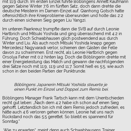
mit 11:9 durch. Im ersten Einzel führte Böblingens Annett Kaufmann
gegen Sabine Winter 7:6 im fünften Satz, doch dann drehte die
deutsche Meisterin im Damen-Einzel auf. Qianhong Gotsch hatte
offensichtlich ihre Knieprobleme überwunden und holte das 2:2
durch einen sicheren Sieg gegen Liu Yangzi.
Im unteren Paarkreuz trumpfte dann die SVB auf durch Leonie
Hartbrich und Mitsuki Yoshida und ging überraschend mit 4:2 in
Führung. Doch Schwabhausen glich postwendend aus durch
Winter und Liu. Als auch noch Mitsuki Yoshida knapp gegen
Mercedesz Nagyvaradi verlor, schienen den Gästen die Felle
davon zu schwimmen. Erst recht, als Leonie Hartbrich gegen
Orsolya Feher mit 0:2 hinten lag. Doch die Böblingerin drehte mit
einer Energieleistung das Match und gewann die nachfolgenden
drei Sätze noch mit 11:9, 11:9 und 11:7. Somit hieß es 5:5, wie auch
schon in den beiden Partien der Punktrunde.
Böblingens Japanerin Mitsuki Yoshida steuerte je
einen Punkt im Einzel und Doppel zum Remis bei.
Böblingens Manager Frank Tartsch kann mit dem Unentschieden
recht gut leben: „Nach dem 4:2 habe ich schon auf einen Sieg
gehofft. Letztendlich bin ich mit dem Remis jedoch zufrieden, es
hätte auch 4:6 verloren gehen können. Leonie hat uns nach
Rückstand noch das 5:5 gerettet. So bleibt es spannend für
Sonntag.“
„Wie zu erwarten“, meint denn auch Schwabhausens Trainer