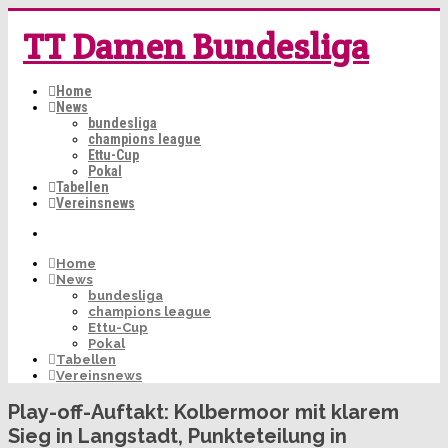
TT Damen Bundesliga
Home
News
bundesliga
champions league
Ettu-Cup
Pokal
Tabellen
Vereinsnews
Home
News
bundesliga
champions league
Ettu-Cup
Pokal
Tabellen
Vereinsnews
Play-off-Auftakt: Kolbermoor mit klarem
Sieg in Langstadt, Punkteteilung in