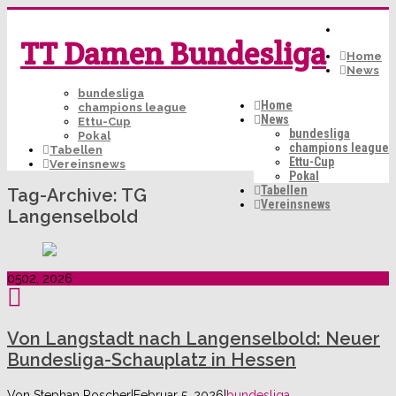
TT Damen Bundesliga
Home
News
bundesliga
Home
champions league
News
Ettu-Cup
bundesliga
Pokal
champions league
Tabellen
Ettu-Cup
Vereinsnews
Pokal
Tabellen
Tag-Archive:
TG
Vereinsnews
Langenselbold
05
02, 2026
Von Langstadt nach Langenselbold: Neuer
Bundesliga-Schauplatz in Hessen
Von
Stephan Roscher
|
Februar 5, 2026
|
bundesliga