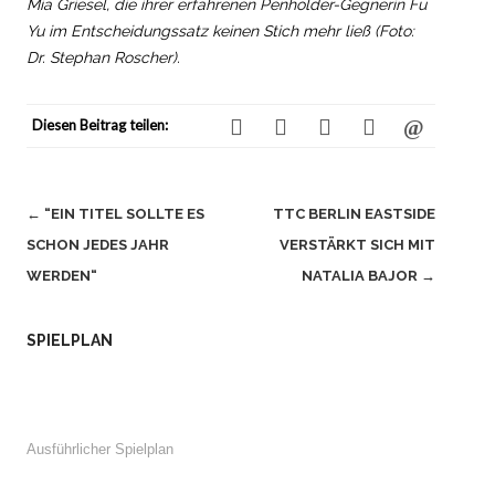
Mia Griesel, die ihrer erfahrenen Penholder-Gegnerin Fu
Yu im Entscheidungssatz keinen Stich mehr ließ (Foto:
Dr. Stephan Roscher).
Diesen Beitrag teilen:
Beitragsnavigation
←
“EIN TITEL SOLLTE ES
TTC BERLIN EASTSIDE
SCHON JEDES JAHR
VERSTÄRKT SICH MIT
WERDEN“
NATALIA BAJOR
→
SPIELPLAN
Ausführlicher Spielplan