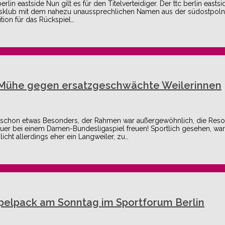
in eastside Nun gilt es für den Titelverteidiger. Der ttc berlin eastsi
ngsklub mit dem nahezu unaussprechlichen Namen aus der südostpol
ion für das Rückspiel…
e Mühe gegen ersatzgeschwächte Weilerinnen
ar schon etwas Besonders, der Rahmen war außergewöhnlich, die Res
er bei einem Damen-Bundesligaspiel freuen! Sportlich gesehen, war 
cht allerdings eher ein Langweiler, zu…
pelpack am Sonntag im Sportforum Berlin