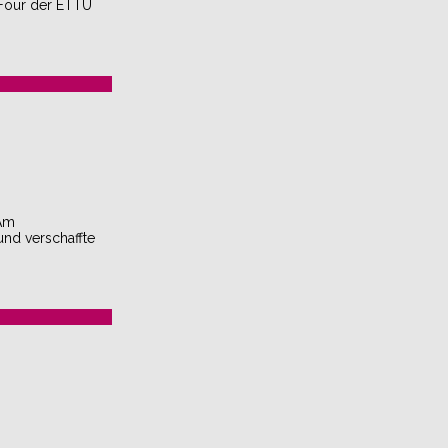
 Four der ETTU
 Am
und verschaffte