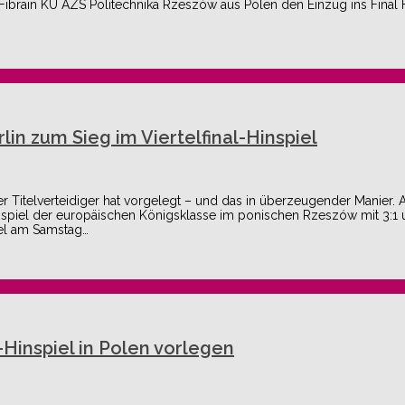
ibrain KU AZS Politechnika Rzeszów aus Polen den Einzug ins Final
in zum Sieg im Viertelfinal-Hinspiel
er Titelverteidiger hat vorgelegt – und das in überzeugender Manier.
inspiel der europäischen Königsklasse im ponischen Rzeszów mit 3:1 
iel am Samstag…
-Hinspiel in Polen vorlegen