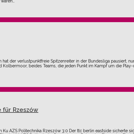
 wären…
 der verlustpunktfreie Spitzenreiter in der Bundesliga pausiert, nu
nd Kolbermoor, beides Teams, die jeden Punkt im Kampf um die Play-
e für Rzeszów
rain Ku AZS Politechnika Rzeszów 3:0 Der ttc berlin eastside sicherte s