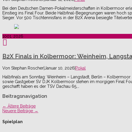
Bei den Deutschen Damen-Pokalmeisterschaften in Kolbermoor erleb
Einstieg ins Final Four. Beide Halbfinal-Begegnungen waren hoch 
Sieger. Vor 500 Tischtennisfans in der B2X Arena besiegte Titelvert
10
01, 2026
B2X Finals in Kolbermoor: Weinheim, Langsta
Von
Stephan Roscher
|
Januar 10, 2026
|
Pokal
Halbfinals am Sonntag: Weinheim – Langstadt, Berlin – Kolbermoor 
sowie Gastgeber SV DJK Kolbermoor stehen im morgigen Final Four 
geschafft haben es der TSV Dachau 65,…
Beitragsnavigation
←
Ältere Beiträge
Neuere Beiträge
→
Spielplan