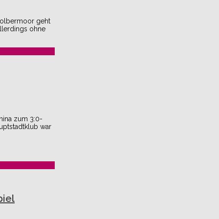
 Kolbermoor geht
Allerdings ohne
nina zum 3:0-
uptstadtklub war
iel