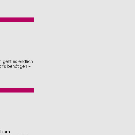
n geht es endlich
offs benötigen –
ich am