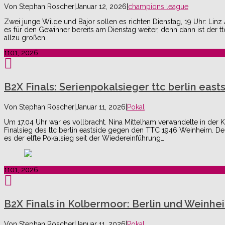
Von
Stephan Roscher
|
Januar 12, 2026
|
champions league
Zwei junge Wilde und Bajor sollen es richten Dienstag, 19 Uhr: Linz
es für den Gewinner bereits am Dienstag weiter, denn dann ist der 
allzu großen…
11
01, 2026
B2X Finals: Serienpokalsieger ttc berlin eas
Von
Stephan Roscher
|
Januar 11, 2026
|
Pokal
Um 17.04 Uhr war es vollbracht. Nina Mittelham verwandelte in der
Finalsieg des ttc berlin eastside gegen den TTC 1946 Weinheim. De
es der elfte Pokalsieg seit der Wiedereinführung…
11
01, 2026
B2X Finals in Kolbermoor: Berlin und Weinhe
Von
Stephan Roscher
|
Januar 11, 2026
|
Pokal