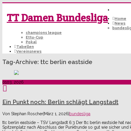
TT Damen Bundesliga
Home
News
bundesli
champions league
Ettu-Cup
Pokal
Tabellen
Vereinsnews
Tag-Archive:
ttc berlin eastside
01
03, 2026
Ein Punkt noch: Berlin schlägt Langstadt
Von
Stephan Roscher
|
März 1, 2026
|
bundesliga
ttc berlin eastside – TSV Langstadt 6:3 Der ttc berlin eastside h
Spitzenplatz nach Abschluss der Punktrunde so gut wie sicher und 