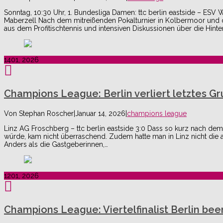
Sonntag, 10:30 Uhr, 1. Bundesliga Damen: ttc berlin eastside – ESV
Maberzell Nach dem mitreißenden Pokalturnier in Kolbermoor und
aus dem Profitischtennis und intensiven Diskussionen über die Hint
14
01, 2026
Champions League: Berlin verliert letztes G
Von
Stephan Roscher
|
Januar 14, 2026
|
champions league
Linz AG Froschberg – ttc berlin eastside 3:0 Dass so kurz nach dem
würde, kam nicht überraschend. Zudem hatte man in Linz nicht die a
Anders als die Gastgeberinnen,…
12
01, 2026
Champions League: Viertelfinalist Berlin be