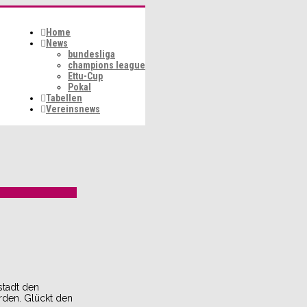
Home
News
bundesliga
champions league
Ettu-Cup
Pokal
Tabellen
Vereinsnews
stadt den
rden. Glückt den