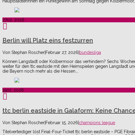
Hauptstädterinnen ein Punktgewinn am Sonntag gegen Kolbermoor,
27
02, 2026
Berlin will Platz eins festzurren
Von
Stephan Roscher
|
Februar 27, 2026
|
bundesliga
Können Langstadt oder Kolbermoor das verhindern? Sechs Wochen hat
weiter für den ttc eastside mit den Heimspielen gegen Langstadt u
die Bayern noch mehr als die Hessen.…
15
02, 2026
ttc berlin eastside in Galaform: Keine Chanc
Von
Stephan Roscher
|
Februar 15, 2026
|
champions league
Titelverteidiger löst Final-Four-Ticket ttc berlin eastside – PGE Fib