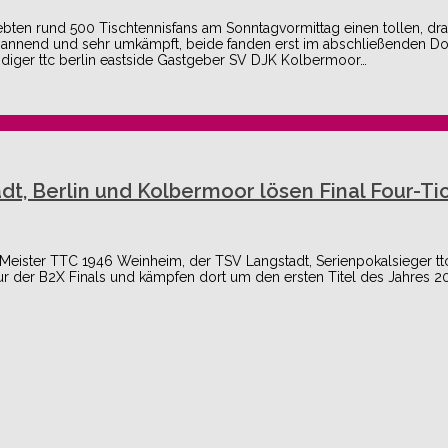
ten rund 500 Tischtennisfans am Sonntagvormittag einen tollen, dr
spannend und sehr umkämpft, beide fanden erst im abschließenden Do
eidiger ttc berlin eastside Gastgeber SV DJK Kolbermoor…
dt, Berlin und Kolbermoor lösen Final Four-Ti
Meister TTC 1946 Weinheim, der TSV Langstadt, Serienpokalsieger ttc
der B2X Finals und kämpfen dort um den ersten Titel des Jahres 20