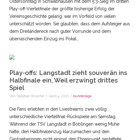
Ostersonntag in Schwabhausen mit dem 5:3-Sieg im dritten
Play-off-Viertelfinale der größte bisherige Erfolg der
Vereinsgeschichte gelang, war im Vorfeld von vielen
unterschätzt worden. Sie glaubten, dass dem Aufsteiger aus
dem Dreiländereck nach guter Vorrunde und dem
überraschenden Einzug ins Pokal…
Play-offs: Langstadt zieht souverän ins
Halbfinale ein, Weil erzwingt drittes
Spiel
Von
Stephan Roscher
|
April 4, 2021
|
bundesliga
Die Fans erlebten in den Livestreams zwei völlig
unterschiedliche Viertelfinal-Rückspiele am Samstag.
Während der TSV Langstadt in Böblingen wenig Mühe
hatte, den Halbfinaleinzug klarzumachen und den
Gastgeberinnen nicht einmal den Ehrenpunkt gestattete,