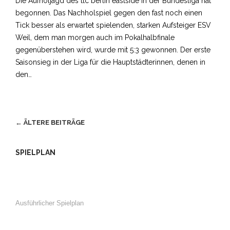
Die Aufholjagd des ttc berlin eastside in der Bundesliga hat
begonnen. Das Nachholspiel gegen den fast noch einen
Tick besser als erwartet spielenden, starken Aufsteiger ESV
Weil, dem man morgen auch im Pokalhalbfinale
gegenüberstehen wird, wurde mit 5:3 gewonnen. Der erste
Saisonsieg in der Liga für die Hauptstädterinnen, denen in
den…
←
ÄLTERE BEITRÄGE
BEITRAGSNAVIGATION
SPIELPLAN
Ausführlicher Spielplan