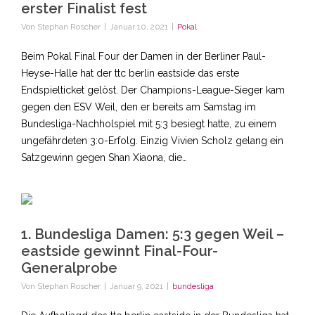
erster Finalist fest
Von
Stephan Roscher
|
Januar 10, 2021
|
Pokal
Beim Pokal Final Four der Damen in der Berliner Paul-
Heyse-Halle hat der ttc berlin eastside das erste
Endspielticket gelöst. Der Champions-League-Sieger kam
gegen den ESV Weil, den er bereits am Samstag im
Bundesliga-Nachholspiel mit 5:3 besiegt hatte, zu einem
ungefährdeten 3:0-Erfolg. Einzig Vivien Scholz gelang ein
Satzgewinn gegen Shan Xiaona, die…
1. Bundesliga Damen: 5:3 gegen Weil –
eastside gewinnt Final-Four-
Generalprobe
Von
Stephan Roscher
|
Januar 9, 2021
|
bundesliga