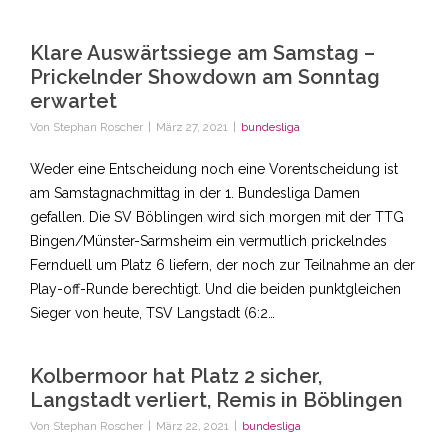
Klare Auswärtssiege am Samstag –
Prickelnder Showdown am Sonntag
erwartet
Von
Stephan Roscher
|
März 27, 2021
|
bundesliga
Weder eine Entscheidung noch eine Vorentscheidung ist
am Samstagnachmittag in der 1. Bundesliga Damen
gefallen. Die SV Böblingen wird sich morgen mit der TTG
Bingen/Münster-Sarmsheim ein vermutlich prickelndes
Fernduell um Platz 6 liefern, der noch zur Teilnahme an der
Play-off-Runde berechtigt. Und die beiden punktgleichen
Sieger von heute, TSV Langstadt (6:2…
Kolbermoor hat Platz 2 sicher,
Langstadt verliert, Remis in Böblingen
Von
Stephan Roscher
|
März 22, 2021
|
bundesliga