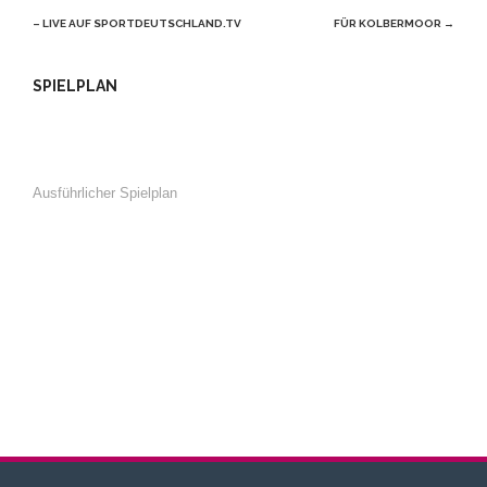
– LIVE AUF SPORTDEUTSCHLAND.TV
FÜR KOLBERMOOR
→
SPIELPLAN
Ausführlicher Spielplan