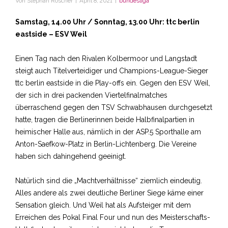
Von
Stephan Roscher
|
April 8, 2021
|
bundesliga
Samstag, 14.00 Uhr / Sonntag, 13.00 Uhr: ttc berlin
eastside – ESV Weil
Einen Tag nach den Rivalen Kolbermoor und Langstadt
steigt auch Titelverteidiger und Champions-League-Sieger
ttc berlin eastside in die Play-offs ein. Gegen den ESV Weil,
der sich in drei packenden Viertelfinalmatches
überraschend gegen den TSV Schwabhausen durchgesetzt
hatte, tragen die Berlinerinnen beide Halbfinalpartien in
heimischer Halle aus, nämlich in der ASP.5 Sporthalle am
Anton-Saefkow-Platz in Berlin-Lichtenberg. Die Vereine
haben sich dahingehend geeinigt.
Natürlich sind die „Machtverhältnisse“ ziemlich eindeutig.
Alles andere als zwei deutliche Berliner Siege käme einer
Sensation gleich. Und Weil hat als Aufsteiger mit dem
Erreichen des Pokal Final Four und nun des Meisterschafts-