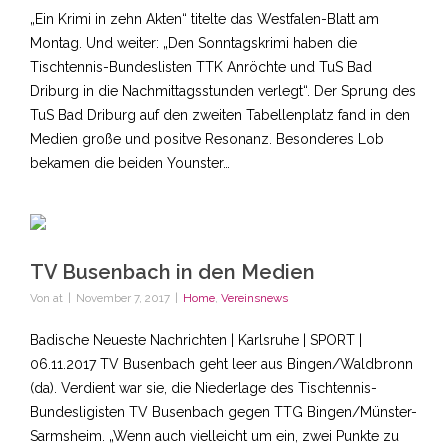
„Ein Krimi in zehn Akten“ titelte das Westfalen-Blatt am
Montag. Und weiter: „Den Sonntagskrimi haben die
Tischtennis-Bundeslisten TTK Anröchte und TuS Bad
Driburg in die Nachmittagsstunden verlegt“. Der Sprung des
TuS Bad Driburg auf den zweiten Tabellenplatz fand in den
Medien große und positve Resonanz. Besonderes Lob
bekamen die beiden Younster…
TV Busenbach in den Medien
Von
at
|
November 7, 2017
|
Home
,
Vereinsnews
Badische Neueste Nachrichten | Karlsruhe | SPORT |
06.11.2017 TV Busenbach geht leer aus Bingen/Waldbronn
(da). Verdient war sie, die Niederlage des Tischtennis-
Bundesligisten TV Busenbach gegen TTG Bingen/Münster-
Sarmsheim. „Wenn auch vielleicht um ein, zwei Punkte zu