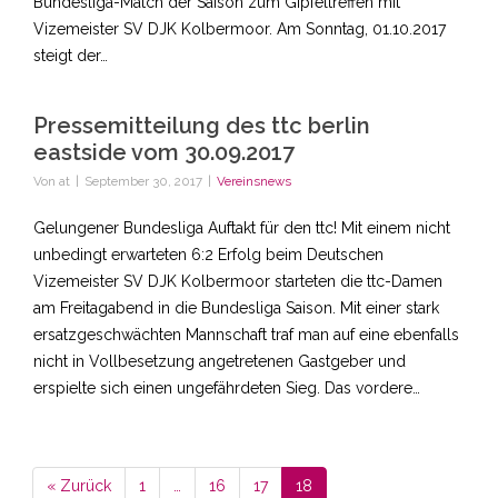
Bundesliga-Match der Saison zum Gipfeltreffen mit
Vizemeister SV DJK Kolbermoor. Am Sonntag, 01.10.2017
steigt der…
Pressemitteilung des ttc berlin
eastside vom 30.09.2017
Von
at
|
September 30, 2017
|
Vereinsnews
Gelungener Bundesliga Auftakt für den ttc! Mit einem nicht
unbedingt erwarteten 6:2 Erfolg beim Deutschen
Vizemeister SV DJK Kolbermoor starteten die ttc-Damen
am Freitagabend in die Bundesliga Saison. Mit einer stark
ersatzgeschwächten Mannschaft traf man auf eine ebenfalls
nicht in Vollbesetzung angetretenen Gastgeber und
erspielte sich einen ungefährdeten Sieg. Das vordere…
« Zurück
1
…
16
17
18
Seite
Seite
Seite
Seite