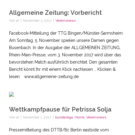
Allgemeine Zeitung: Vorbericht
Von
at
|
November 3, 2017
|
Vereinsnews
Facebook-Mitteilung der TTG Bingen/Münster-Sarmsheim:
Am Sonntag, 5. November spielen unsere Damen gegen
Busenbach. In der Ausgabe der ALLGEMEINEN ZEITUNG,
Rhein-Main-Presse, vom 3. November 2017 wird über das
bevorstehen Match ausführlich berichtet. Den gesamten
Bericht könnt Ihr mit einem Klick nachlesen … Klicken &
lesen: www.allgemeine-zeitung.de
Wettkampfpause für Petrissa Solja
Von
at
|
November 1, 2017
|
bundesliga
,
Home
,
Vereinsnews
Pressemitteilung des DTTB/ttc Berlin eastside vom