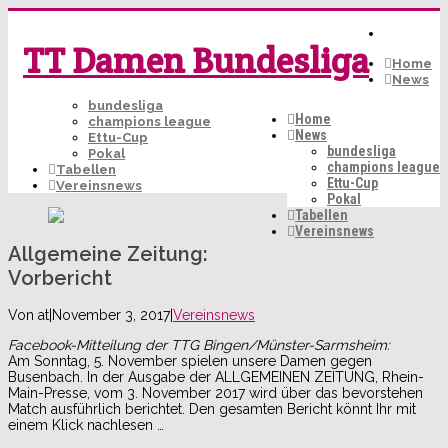
TT Damen Bundesliga
Home
News
bundesliga
Home
champions league
News
Ettu-Cup
bundesliga
Pokal
champions league
Tabellen
Ettu-Cup
Vereinsnews
Pokal
Tabellen
Vereinsnews
Allgemeine Zeitung:
Vorbericht
Von
at
|
November 3, 2017
|
Vereinsnews
Facebook-Mitteilung der TTG Bingen/Münster-Sarmsheim:
Am Sonntag, 5. November spielen unsere Damen gegen
Busenbach. In der Ausgabe der ALLGEMEINEN ZEITUNG, Rhein-
Main-Presse, vom 3. November 2017 wird über das bevorstehen
Match ausführlich berichtet. Den gesamten Bericht könnt Ihr mit
einem Klick nachlesen …