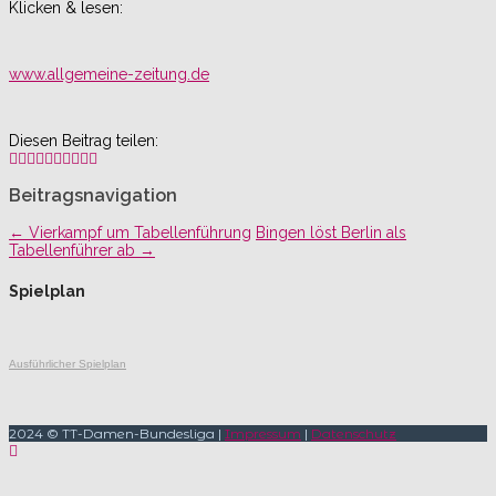
Klicken & lesen:
www.allgemeine-zeitung.de
Diesen Beitrag teilen:
Beitragsnavigation
←
Vierkampf um Tabellenführung
Bingen löst Berlin als
Tabellenführer ab
→
Spielplan
Ausführlicher Spielplan
2024 © TT-Damen-Bundesliga |
Impressum
|
Datenschutz