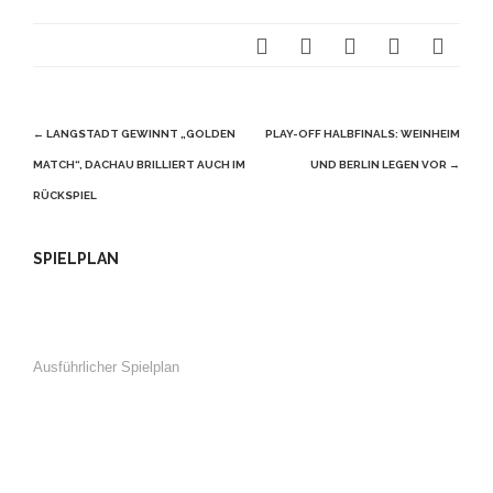
Beitragsnavigation
←
LANGSTADT GEWINNT „GOLDEN
PLAY-OFF HALBFINALS: WEINHEIM
MATCH“, DACHAU BRILLIERT AUCH IM
UND BERLIN LEGEN VOR
→
RÜCKSPIEL
SPIELPLAN
Ausführlicher Spielplan