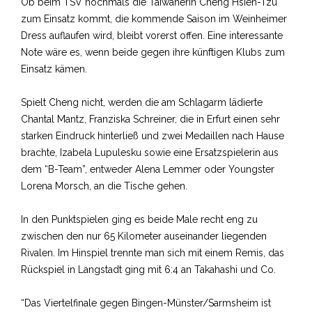
Ob beim TSV nochmals die Taiwanerin Cheng Hsien-Tzu
zum Einsatz kommt, die kommende Saison im Weinheimer
Dress auflaufen wird, bleibt vorerst offen. Eine interessante
Note wäre es, wenn beide gegen ihre künftigen Klubs zum
Einsatz kämen.
Spielt Cheng nicht, werden die am Schlagarm lädierte
Chantal Mantz, Franziska Schreiner, die in Erfurt einen sehr
starken Eindruck hinterließ und zwei Medaillen nach Hause
brachte, Izabela Lupulesku sowie eine Ersatzspielerin aus
dem “B-Team”, entweder Alena Lemmer oder Youngster
Lorena Morsch, an die Tische gehen.
In den Punktspielen ging es beide Male recht eng zu
zwischen den nur 65 Kilometer auseinander liegenden
Rivalen. Im Hinspiel trennte man sich mit einem Remis, das
Rückspiel in Langstadt ging mit 6:4 an Takahashi und Co.
“Das Viertelfinale gegen Bingen-Münster/Sarmsheim ist