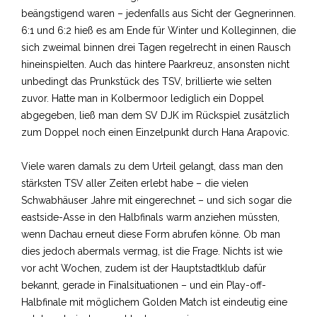
beängstigend waren – jedenfalls aus Sicht der Gegnerinnen.
6:1 und 6:2 hieß es am Ende für Winter und Kolleginnen, die
sich zweimal binnen drei Tagen regelrecht in einen Rausch
hineinspielten. Auch das hintere Paarkreuz, ansonsten nicht
unbedingt das Prunkstück des TSV, brillierte wie selten
zuvor. Hatte man in Kolbermoor lediglich ein Doppel
abgegeben, ließ man dem SV DJK im Rückspiel zusätzlich
zum Doppel noch einen Einzelpunkt durch Hana Arapovic.
Viele waren damals zu dem Urteil gelangt, dass man den
stärksten TSV aller Zeiten erlebt habe – die vielen
Schwabhäuser Jahre mit eingerechnet – und sich sogar die
eastside-Asse in den Halbfinals warm anziehen müssten,
wenn Dachau erneut diese Form abrufen könne. Ob man
dies jedoch abermals vermag, ist die Frage. Nichts ist wie
vor acht Wochen, zudem ist der Hauptstadtklub dafür
bekannt, gerade in Finalsituationen – und ein Play-off-
Halbfinale mit möglichem Golden Match ist eindeutig eine