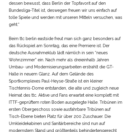
dessen bewusst, dass Berlin der Topfavorit auf den
Bundesliga-Titel ist, deswegen freuen wir uns einfach auf
tolle Spiele und werden mit unseren Mitteln versuchen, was
geht.“
Beim ttc berlin eastside freut man sich ganz besonders auf
das Rückspiel am Sonntag, das eine Premiere ist. Der
deutsche Ausnahmeklub lädt nämlich in sein “neues
Wohnzimmer” ein. Nach mehr als dreieinhalb Jahren
Umbau- und Modernisierungsarbeiten erstrahlt die GT-
Halle in neuem Glanz. Auf dem Gelände des
Sportkomplexes Paul-Heyse-Straße ist ein kleiner
Tischtennis-Dome entstanden, die alte und zugleich neue
Heimat des ttc. Aktive und Fans erwartet eine komplett mit
ITTF-geprüftem roten Boden ausgelegte Halle. Tribünen im
ersten Obergeschoss sowie ausfahrbare Tribünen auf
Tisch-Ebene bieten Platz für über 200 Zuschauer. Die
Umkleidekabinen und Sanitärbereiche sind nun auf
modernstem Stand und größtenteils behindertengerecht