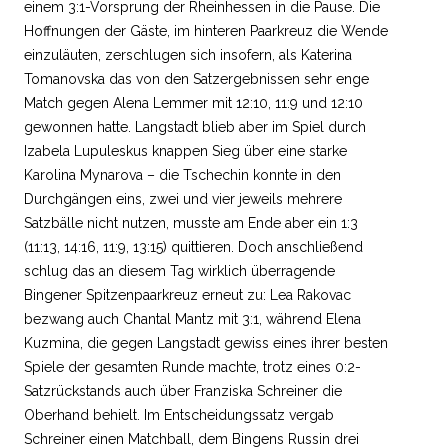
einem 3:1-Vorsprung der Rheinhessen in die Pause. Die
Hoffnungen der Gäste, im hinteren Paarkreuz die Wende
einzuläuten, zerschlugen sich insofern, als Katerina
Tomanovska das von den Satzergebnissen sehr enge
Match gegen Alena Lemmer mit 12:10, 11:9 und 12:10
gewonnen hatte. Langstadt blieb aber im Spiel durch
Izabela Lupuleskus knappen Sieg über eine starke
Karolina Mynarova – die Tschechin konnte in den
Durchgängen eins, zwei und vier jeweils mehrere
Satzbälle nicht nutzen, musste am Ende aber ein 1:3
(11:13, 14:16, 11:9, 13:15) quittieren. Doch anschließend
schlug das an diesem Tag wirklich überragende
Bingener Spitzenpaarkreuz erneut zu: Lea Rakovac
bezwang auch Chantal Mantz mit 3:1, während Elena
Kuzmina, die gegen Langstadt gewiss eines ihrer besten
Spiele der gesamten Runde machte, trotz eines 0:2-
Satzrückstands auch über Franziska Schreiner die
Oberhand behielt. Im Entscheidungssatz vergab
Schreiner einen Matchball, dem Bingens Russin drei