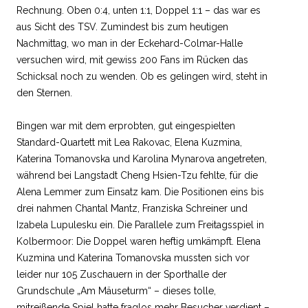
Rechnung. Oben 0:4, unten 1:1, Doppel 1:1 – das war es
aus Sicht des TSV. Zumindest bis zum heutigen
Nachmittag, wo man in der Eckehard-Colmar-Halle
versuchen wird, mit gewiss 200 Fans im Rücken das
Schicksal noch zu wenden. Ob es gelingen wird, steht in
den Sternen.
Bingen war mit dem erprobten, gut eingespielten
Standard-Quartett mit Lea Rakovac, Elena Kuzmina,
Katerina Tomanovska und Karolina Mynarova angetreten,
während bei Langstadt Cheng Hsien-Tzu fehlte, für die
Alena Lemmer zum Einsatz kam. Die Positionen eins bis
drei nahmen Chantal Mantz, Franziska Schreiner und
Izabela Lupulesku ein. Die Parallele zum Freitagsspiel in
Kolbermoor: Die Doppel waren heftig umkämpft. Elena
Kuzmina und Katerina Tomanovska mussten sich vor
leider nur 105 Zuschauern in der Sporthalle der
Grundschule „Am Mäuseturm“ – dieses tolle,
mitreißende Spiel hatte fraglos mehr Besucher verdient –