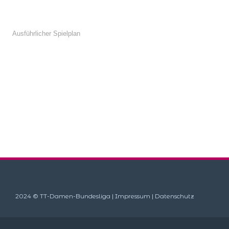
Ausführlicher Spielplan
2024 © TT-Damen-Bundesliga |
Impressum
|
Datenschutz