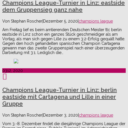
Champions League-Turnier in Linz: eastside
dem Gruppensieg ganz nahe
Von
Stephan Roscher
|
Dezember 5, 2020
|
champions league
Am Freitag lief es beim amtierenden Deutschen Meister ttc berlin
eastside in Linz schon ein ganzes Stück geschmeidiger als am
Vortag, als man sich gegen Lille zu einem 3:2-Erfolg gequält hatte.
Gegen den hoch gehandelten spanischen Champion Cartagena
gewann man das zweite Gruppenspiel nach einer überzeugenden
Darbietung mit 3:1. Lediglich die…
03
12, 2020
Champions League-Turnier in Linz: berlin
eastside mit Cartagena und Lille in einer
Gruppe
Von
Stephan Roscher
|
Dezember 3, 2020
|
champions league
Vom 3.-8. Dezember findet die diesjährige Champions League der