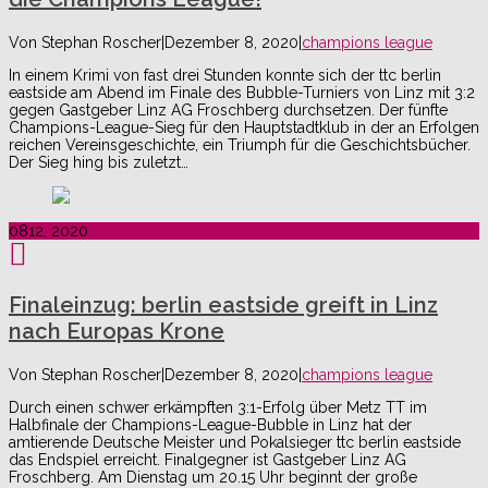
Von
Stephan Roscher
|
Dezember 8, 2020
|
champions league
In einem Krimi von fast drei Stunden konnte sich der ttc berlin
eastside am Abend im Finale des Bubble-Turniers von Linz mit 3:2
gegen Gastgeber Linz AG Froschberg durchsetzen. Der fünfte
Champions-League-Sieg für den Hauptstadtklub in der an Erfolgen
reichen Vereinsgeschichte, ein Triumph für die Geschichtsbücher.
Der Sieg hing bis zuletzt…
08
12, 2020
Finaleinzug: berlin eastside greift in Linz
nach Europas Krone
Von
Stephan Roscher
|
Dezember 8, 2020
|
champions league
Durch einen schwer erkämpften 3:1-Erfolg über Metz TT im
Halbfinale der Champions-League-Bubble in Linz hat der
amtierende Deutsche Meister und Pokalsieger ttc berlin eastside
das Endspiel erreicht. Finalgegner ist Gastgeber Linz AG
Froschberg. Am Dienstag um 20.15 Uhr beginnt der große