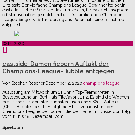
Damen im Format eines „Bubble-Turniers“ im österreichischen
Linz statt. Der vierfache Champions League-Gewinner ttc berlin
eastside führt die Setzliste des Turniers an, für das sich insgesamt
elf Mannschaften gemeldet haben. Der amtierende Champions
League-Sieger KTS Tarnobrzeg aus Polen hat seine Teilnahme
aufgrund…
02
12, 2020
eastside-Damen fiebern Auftakt der
Champions-League-Bubble entgegen
Von
Stephan Roscher
|
Dezember 2, 2020
|
champions league
Auslosung am Mittwoch um 14 Uhr / Top-Teams treten in
Bestbesetzung an, Berlin als Titelfavorit Linz. Es sind die Wochen
der „Blasen“ in der internationalen Tischtennis-Welt. Auf die
„China-Bubble“ der ITTF folgt die ETTU zunächst mit der
Champions League der Damen, die der Herren in Düsseldorf folgt
vom 11. bis 18. Dezember. Vom…
Spielplan