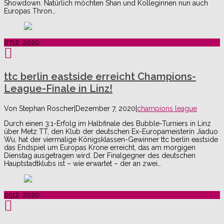
Showdown. Natürlich möchten Shan und Kolleginnen nun auch
Europas Thron…
07
12, 2020
ttc berlin eastside erreicht Champions-
League-Finale in Linz!
Von
Stephan Roscher
|
Dezember 7, 2020
|
champions league
Durch einen 3:1-Erfolg im Halbfinale des Bubble-Turniers in Linz
über Metz TT, den Klub der deutschen Ex-Europameisterin Jiaduo
Wu, hat der viermalige Königsklassen-Gewinner ttc berlin eastside
das Endspiel um Europas Krone erreicht, das am morgigen
Dienstag ausgetragen wird. Der Finalgegner des deutschen
Hauptstadtklubs ist – wie erwartet – der an zwei…
05
12, 2020