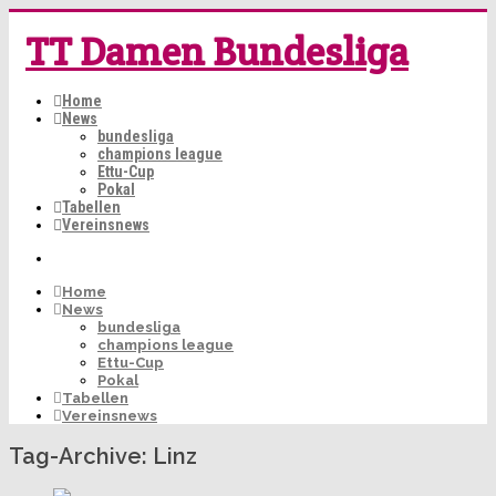
TT Damen Bundesliga
Home
News
bundesliga
champions league
Ettu-Cup
Pokal
Tabellen
Vereinsnews
Home
News
bundesliga
champions league
Ettu-Cup
Pokal
Tabellen
Vereinsnews
Tag-Archive:
Linz