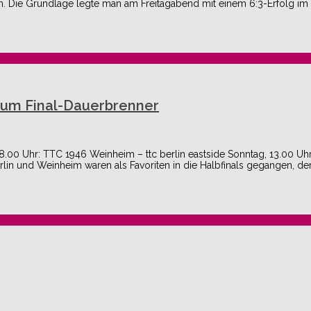
Die Grundlage legte man am Freitagabend mit einem 6:3-Erfolg im F
zum Final-Dauerbrenner
.00 Uhr: TTC 1946 Weinheim – ttc berlin eastside Sonntag, 13.00 Uhr:
lin und Weinheim waren als Favoriten in die Halbfinals gegangen, de