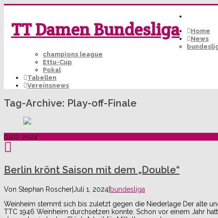
TT Damen Bundesliga
Home
News
bundesli
champions league
Ettu-Cup
Pokal
Tabellen
Vereinsnews
Tag-Archive:
Play-off-Finale
01
07, 2024
Berlin krönt Saison mit dem „Double“
Von
Stephan Roscher
|
Juli 1, 2024
|
bundesliga
Weinheim stemmt sich bis zuletzt gegen die Niederlage Der alte und 
TTC 1946 Weinheim durchsetzen konnte. Schon vor einem Jahr hatt