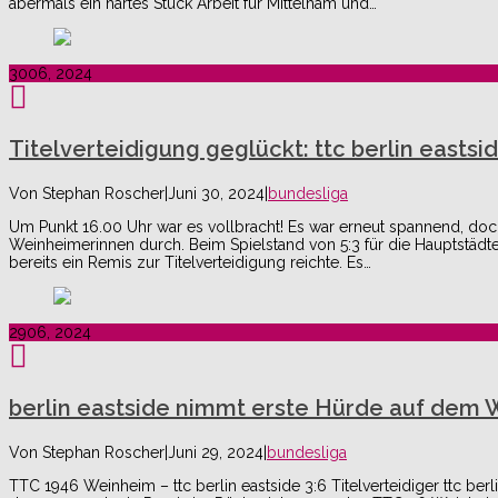
abermals ein hartes Stück Arbeit für Mittelham und…
30
06, 2024
Titelverteidigung geglückt: ttc berlin easts
Von
Stephan Roscher
|
Juni 30, 2024
|
bundesliga
Um Punkt 16.00 Uhr war es vollbracht! Es war erneut spannend, doc
Weinheimerinnen durch. Beim Spielstand von 5:3 für die Hauptstädt
bereits ein Remis zur Titelverteidigung reichte. Es…
29
06, 2024
berlin eastside nimmt erste Hürde auf dem W
Von
Stephan Roscher
|
Juni 29, 2024
|
bundesliga
TTC 1946 Weinheim – ttc berlin eastside 3:6 Titelverteidiger ttc be