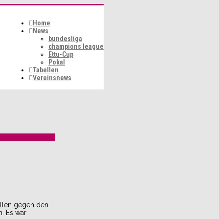
Home
News
bundesliga
champions league
Ettu-Cup
Pokal
Tabellen
Vereinsnews
uellen gegen den
. Es war