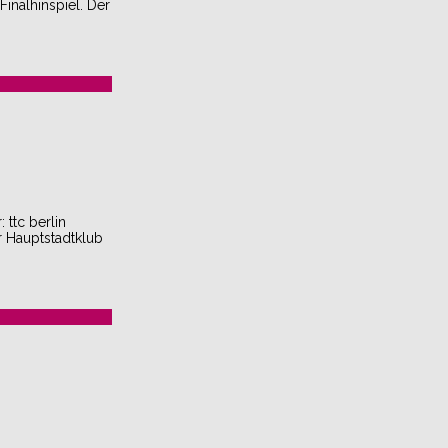
inalhinspiel. Der
 ttc berlin
r Hauptstadtklub