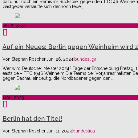
dazu nur noch ein Remis im Rückspiel gegen den TTC 46 Weinheim. 
Gastgeber verkaufte sich dennoch teuer,…
26
06, 2024
Auf ein Neues: Berlin gegen Weinheim wird 
Von
Stephan Roscher
|
Juni 26, 2024
|
bundesliga
Wer wird Deutscher Meister 2024? Tage der Entscheidung Freitag, 18
eastside – TTC 1946 Weinheim Die Teams der Vorjahresfinalisten Ber
gegen Dachau eindeutig, die Nordbadener gegen den…
11
06, 2023
Berlin hat den Titel!
Von
Stephan Roscher
|
Juni 11, 2023
|
bundesliga