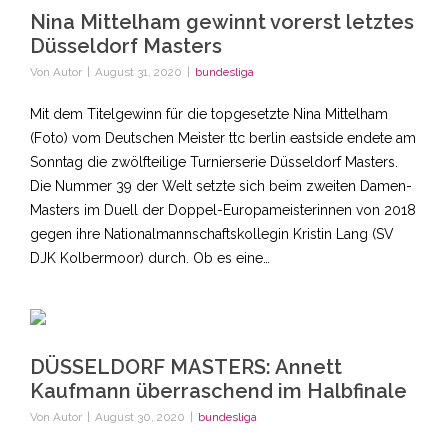
Nina Mittelham gewinnt vorerst letztes
Düsseldorf Masters
Von
Autor
|
August 31, 2020
|
bundesliga
Mit dem Titelgewinn für die topgesetzte Nina Mittelham
(Foto) vom Deutschen Meister ttc berlin eastside endete am
Sonntag die zwölfteilige Turnierserie Düsseldorf Masters.
Die Nummer 39 der Welt setzte sich beim zweiten Damen-
Masters im Duell der Doppel-Europameisterinnen von 2018
gegen ihre Nationalmannschaftskollegin Kristin Lang (SV
DJK Kolbermoor) durch. Ob es eine…
DÜSSELDORF MASTERS: Annett
Kaufmann überraschend im Halbfinale
Von
Autor
|
August 30, 2020
|
bundesliga