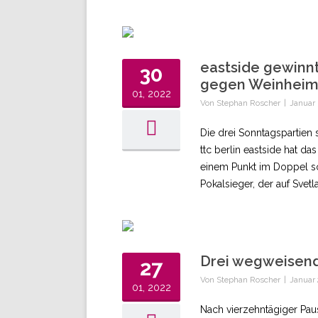
eastside gewinnt
30
gegen Weinheim
01, 2022
Von
Stephan Roscher
|
Januar 
Die drei Sonntagspartien 
ttc berlin eastside hat d
einem Punkt im Doppel so
Pokalsieger, der auf Svet
Drei wegweisend
27
Von
Stephan Roscher
|
Januar 
01, 2022
Nach vierzehntägiger Pau