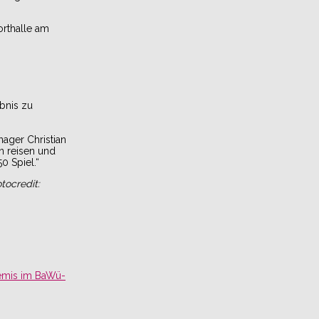
orthalle am
bnis zu
nager Christian
n reisen und
50 Spiel.“
tocredit:
Remis im BaWü-