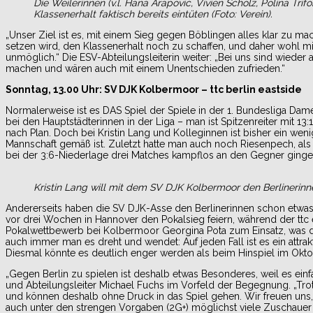
Die Weilerinnen (v.l. Hana Arapovic, Vivien Scholz, Polina Tr
Klassenerhalt faktisch bereits eintüten (Foto: Verein).
„Unser Ziel ist es, mit einem Sieg gegen Böblingen alles klar zu mac
setzen wird, den Klassenerhalt noch zu schaffen, und daher wohl mit
unmöglich.“ Die ESV-Abteilungsleiterin weiter: „Bei uns sind wieder a
machen und wären auch mit einem Unentschieden zufrieden.“
Sonntag, 13.00 Uhr: SV DJK Kolbermoor – ttc berlin eastside
Normalerweise ist es DAS Spiel der Spiele in der 1. Bundesliga Damen
bei den Hauptstädterinnen in der Liga – man ist Spitzenreiter mit 13
nach Plan. Doch bei Kristin Lang und Kolleginnen ist bisher ein weni
Mannschaft gemäß ist. Zuletzt hatte man auch noch Riesenpech, als 
bei der 3:6-Niederlage drei Matches kampflos an den Gegner ginge
Kristin Lang will mit dem SV DJK Kolbermoor den Berlinerin
Andererseits haben die SV DJK-Asse den Berlinerinnen schon etwas vo
vor drei Wochen in Hannover den Pokalsieg feiern, während der ttc 
Pokalwettbewerb bei Kolbermoor Georgina Pota zum Einsatz, was die
auch immer man es dreht und wendet: Auf jeden Fall ist es ein attrak
Diesmal könnte es deutlich enger werden als beim Hinspiel im Oktob
„Gegen Berlin zu spielen ist deshalb etwas Besonderes, weil es einf
und Abteilungsleiter Michael Fuchs im Vorfeld der Begegnung. „Tro
und können deshalb ohne Druck in das Spiel gehen. Wir freuen uns,
auch unter den strengen Vorgaben (2G+) möglichst viele Zuschau