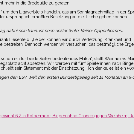
t mehr in die Bredouille zu geraten.
pf um den Ligaverbleib handeln, das am Sonntagnachmittag in der Sp
der ursprünglich erhofften Besetzung an die Tische gehen können.
ag dabei sein kann, ist noch unklar (Foto: Rainer Oppenheimer).
nk Liesenfeld. „Leider können wir durch Verletzung, Krankheit und
rtie bestreiten. Dennoch werden wir versuchen, das bestmögliche Erge
gen schon ein für beide Seiten bedeutendes Match“, stellt Weinheims Ma
iegsplatz acht absetzen. Wir werden mit fünf Spielerinnen nach Binge
ließt sein Statement mit der Einschätzung: „Ich denke, es ist ein 50:
gen den ESV Weil den ersten Bundesligasieg seit 14 Monaten an (Fo
 gewinnt 6:2 in Kolbermoor, Bingen ohne Chance gegen Weinheim, 