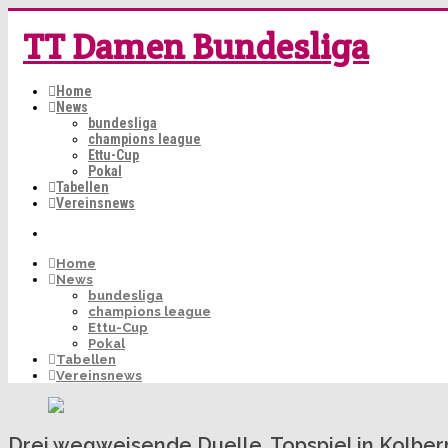
TT Damen Bundesliga
Home
News
bundesliga
champions league
Ettu-Cup
Pokal
Tabellen
Vereinsnews
Home
News
bundesliga
champions league
Ettu-Cup
Pokal
Tabellen
Vereinsnews
Drei wegweisende Duelle, Topspiel in Kolbe