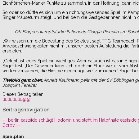
Eichhörnchen-Manier Punkte zu sammeln, in der Hoffnung, dann nich
So oder so dürfte es sich um ein richtungsweisendes Spiel im Kam
Binger Mäuseturm steigt. Und bei dem die Gastgeberinnen nicht in 
Ob Bingens kampfstarke Italienerin Giorgia Piccolin am Sonnt
„Wir wissen um die Bedeutung des Spieles“, sagt TTG-Teamcoach Fra
Anreiseschwierigkeiten nicht mit unserer besten Aufstellung die Pa
erspielen.“
„Gefühlt ist jedes Spiel ein wichtiges. Aber natürlich ist das in Bin
Säger fest. „Der Gewinner kann sich doch ein Stück weiter vom Abst
wollen versuchen, die Hinspielniederlage wettzumachen.“ Säger besch
Titelbild ganz oben:
Annett Kaufmann peilt mit der SV Böblingen ge
Joaquim Fereira).
Diesen Beitrag teilen:
Beitragsnavigation
←
berlin eastside schlägt Hodonin und steht im Halbfinale
eastside
Derby
→
Spielplan