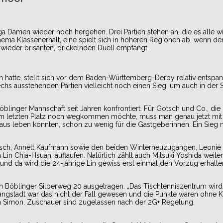
a Damen wieder hoch hergehen. Drei Partien stehen an, die es alle wir
a Klassenerhalt, eine spielt sich in höheren Regionen ab, wenn de
eder brisanten, prickelnden Duell empfängt.
 hatte, stellt sich vor dem Baden-Württemberg-Derby relativ entspann
chs ausstehenden Partien vielleicht noch einen Sieg, um auch in der
Böblinger Mannschaft seit Jahren konfrontiert. Für Gotsch und Co., di
om letzten Platz noch wegkommen möchte, muss man genau jetzt mi
aus leben könnten, schon zu wenig für die Gastgeberinnen. Ein Sieg 
tsch, Annett Kaufmann sowie den beiden Winterneuzugängen, Leonie 
in Chia-Hsuan, auflaufen. Natürlich zählt auch Mitsuki Yoshida weite
und da wird die 24-jährige Lin gewiss erst einmal den Vorzug erhalte
 Böblinger Silberweg 20 ausgetragen. „Das Tischtenniszentrum wird s
ngstadt war das nicht der Fall gewesen und die Punkte waren ohne 
 Simon. Zuschauer sind zugelassen nach der 2G+ Regelung.