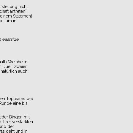
fstellung nicht
haft antreten“,
 seinem Statement
in, um in
n eastside
 halb Weinheim
 Duell zweier
natürlich auch
egen Topteams wie
 Runde eine bis
Weder Bingen mit
ihrer verstärkten
 und der
as geht und in