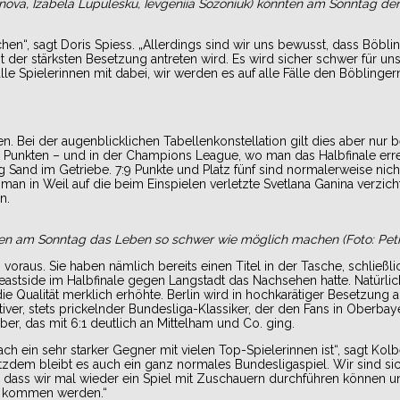
ifonova, Izabela Lupulesku, Ievgeniia Sozoniuk) könnten am Sonntag de
hen“, sagt Doris Spiess. „Allerdings sind wir uns bewusst, dass Böbli
 der stärksten Besetzung antreten wird. Es wird sicher schwer für uns
lle Spielerinnen mit dabei, wir werden es auf alle Fälle den Böblingern
. Bei der augenblicklichen Tabellenkonstellation gilt dies aber nur b
:1 Punkten – und in der Champions League, wo man das Halbfinale errei
g Sand im Getriebe. 7:9 Punkte und Platz fünf sind normalerweise nich
man in Weil auf die beim Einspielen verletzte Svetlana Ganina verzic
n.
nen am Sonntag das Leben so schwer wie möglich machen (Foto: Petr
raus. Sie haben nämlich bereits einen Titel in der Tasche, schließli
eastside im Halbfinale gegen Langstadt das Nachsehen hatte. Natürli
 Qualität merklich erhöhte. Berlin wird in hochkarätiger Besetzung a
tiver, stets prickelnder Bundesliga-Klassiker, der den Fans in Oberbay
er, das mit 6:1 deutlich an Mittelham und Co. ging.
ach ein sehr starker Gegner mit vielen Top-Spielerinnen ist“, sagt Kol
tzdem bleibt es auch ein ganz normales Bundesligaspiel. Wir sind si
 dass wir mal wieder ein Spiel mit Zuschauern durchführen können u
er kommen werden.“