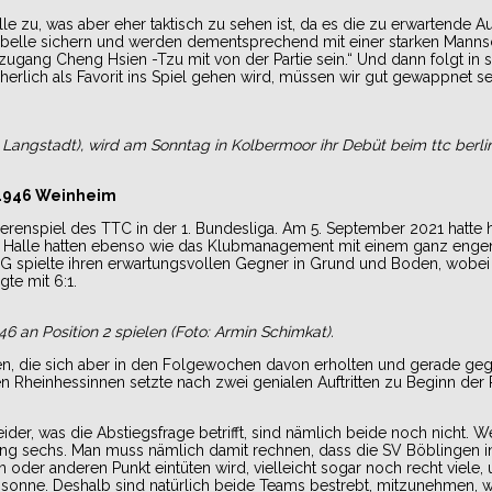
 zu, was aber eher taktisch zu sehen ist, da es die zu erwartende Au
 Tabelle sichern und werden dementsprechend mit einer starken Mannsc
zugang Cheng Hsien -Tzu mit von der Partie sein.“ Und dann folgt in
herlich als Favorit ins Spiel gehen wird, müssen wir gut gewappnet se
Langstadt), wird am Sonntag in Kolbermoor ihr Debüt beim ttc berli
 1946 Weinheim
ierenspiel des TTC in der 1. Bundesliga. Am 5. September 2021 hatte
n Halle hatten ebenso wie das Klubmanagement mit einem ganz engen
 spielte ihren erwartungsvollen Gegner in Grund und Boden, wobei 
te mit 6:1.
6 an Position 2 spielen (Foto: Armin Schimkat).
sen, die sich aber in den Folgewochen davon erholten und gerade g
n Rheinhessinnen setzte nach zwei genialen Auftritten zu Beginn der
der, was die Abstiegsfrage betrifft, sind nämlich beide noch nicht. 
ang sechs. Man muss nämlich damit rechnen, dass die SV Böblingen in 
der anderen Punkt eintüten wird, vielleicht sogar noch recht viele,
onne. Deshalb sind natürlich beide Teams bestrebt, mitzunehmen, w