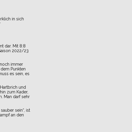
klich in sich
r
t dar. Mit 8:8
 Saison 2022/23
e noch immer
t dem Punkten
muss es sein, es
Hartbrich und
rhin zum Kader,
n. Man darf sehr
auber sein“, ist
Kampf an den