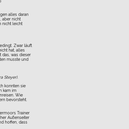
n
ngen alles daran
, aber nicht
 nicht leicht
edingt. Zwar läuft
cht hat, alles
t das, was dieser
hten musste und
a Steyer).
ch konnten sie
ch kam im
nreisen. Wie
ern bevorsteht.
bermoors Trainer
cher Außenseiter
nd hoffen, dass