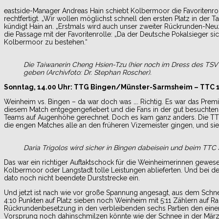
eastside-Manager Andreas Hain schiebt Kolbermoor die Favoritenrolle
rechtfertigt. „Wir wollen möglichst schnell den ersten Platz in der
kündigt Hain an. „Erstmals wird auch unser zweiter Rückrunden-Neu
die Passage mit der Favoritenrolle: „Da der Deutsche Pokalsieger sic
Kolbermoor zu bestehen.“
Die Taiwanerin Cheng Hsien-Tzu (hier noch im Dress des TSV 
geben (Archivfoto: Dr. Stephan Roscher).
Sonntag, 14.00 Uhr: TTG Bingen/Münster-Sarmsheim – TTC
Weinheim vs. Bingen – da war doch was …. Richtig. Es war das Prem
diesem Match entgegengefiebert und die Fans in der gut besuchte
Teams auf Augenhöhe gerechnet. Doch es kam ganz anders. Die TTG
die engen Matches alle an den früheren Vizemeister gingen, und sieg
Daria Trigolos wird sicher in Bingen dabeisein und beim TTC 4
Das war ein richtiger Auftaktschock für die Weinheimerinnen gewe
Kolbermoor oder Langstadt tolle Leistungen ablieferten. Und bei de
dato noch nicht beendete Durststrecke ein.
Und jetzt ist nach wie vor große Spannung angesagt, aus dem Schnei
4:10 Punkten auf Platz sieben noch Weinheim mit 5:11 Zählern auf R
Rückrundenbesetzung in den verbleibenden sechs Partien den einen o
Vorsprung noch dahinschmilzen könnte wie der Schnee in der Märzs