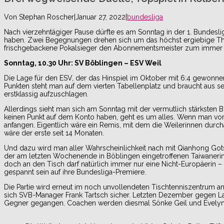
Von
Stephan Roscher
|
Januar 27, 2022
|
bundesliga
Nach vierzehntägiger Pause dürfte es am Sonntag in der 1. Bundeslig
haben. Zwei Begegnungen drehen sich um das höchst ergiebige Them
frischgebackene Pokalsieger den Abonnementsmeister zum immer wi
Sonntag, 10.30 Uhr: SV Böblingen – ESV Weil
Die Lage für den ESV, der das Hinspiel im Oktober mit 6:4 gewonnen
Punkten steht man auf dem vierten Tabellenplatz und braucht aus se
erstklassig aufzuschlagen.
Allerdings sieht man sich am Sonntag mit der vermutlich stärksten 
keinen Punkt auf dem Konto haben, geht es um alles. Wenn man v
anfangen. Eigentlich wäre ein Remis, mit dem die Weilerinnen durch
wäre der erste seit 14 Monaten.
Und dazu wird man aller Wahrscheinlichkeit nach mit Qianhong Go
der am letzten Wochenende in Böblingen eingetroffenen Taiwanerin L
doch an den Tisch darf natürlich immer nur eine Nicht-Europäerin – 
gespannt sein auf ihre Bundesliga-Premiere.
Die Partie wird erneut im noch unvollendeten Tischtenniszentrum am
sich SVB-Manager Frank Tartsch sicher. Letzten Dezember gegen La
Gegner gegangen. Coachen werden diesmal Sönke Geil und Evelyn