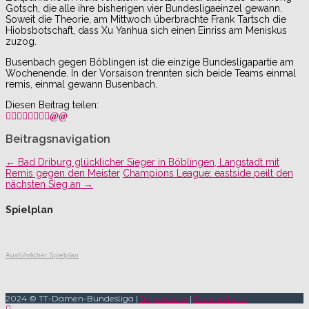
Gotsch, die alle ihre bisherigen vier Bundesligaeinzel gewann.
Soweit die Theorie, am Mittwoch überbrachte Frank Tartsch die
Hiobsbotschaft, dass Xu Yanhua sich einen Einriss am Meniskus
zuzog.
Busenbach gegen Böblingen ist die einzige Bundesligapartie am
Wochenende. In der Vorsaison trennten sich beide Teams einmal
remis, einmal gewann Busenbach.
Diesen Beitrag teilen:
Beitragsnavigation
←
Bad Driburg glücklicher Sieger in Böblingen, Langstadt mit
Remis gegen den Meister
Champions League: eastside peilt den
nächsten Sieg an
→
Spielplan
Ausführlicher Spielplan
2024 © TT-Damen-Bundesliga |
Impressum
|
Datenschutz