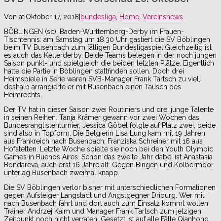
Von
at
|
Oktober 17, 2018
|
bundesliga
,
Home
,
Vereinsnews
BÖBLINGEN (sc). Baden-Württemberg-Derby im Frauen-
Tischtennis: am Samstag um 18.30 Uhr gastiert die SV Böblingen
beim TV Busenbach zum fälligen Bundesligaspiel.Gleichzeitig ist
es auch das Kellerderby. Beide Teams belegen in der noch jungen
Saison punkt- und spielgleich die beiden letzten Plätze. Eigentlich
hätte die Partie in Böblingen stattfinden sollen. Doch drei
Heimspiele in Serie waren SVB-Manager Frank Tartsch zu viel,
deshalb arrangierte er mit Busenbach einen Tausch des
Heimrechts.
Der TV hat in dieser Saison zwei Routiniers und drei junge Talente
in seinen Reihen. Tanja Krämer gewann vor zwei Wochen das
Bundesranglistenturnier, Jessica Göbel folgte auf Platz zwei, beide
sind also in Topform. Die Belgierin Lisa Lung kam mit 19 Jahren
aus Frankreich nach Busenbach, Franziska Schreiner mit 16 aus
Hofstetten. Letzte Woche spielte sie noch bei den Youth Olympic
Games in Buenos Aires. Schon das zweite Jahr dabei ist Anastasia
Bondareva, auch erst 16 Jahre alt. Gegen Bingen und Kolbermoor
unterlag Busenbach zweimal knapp.
Die SV Böblingen verlor bisher mit unterschiedlichen Formationen
gegen Aufsteiger Langstadt und Angstgegner Driburg. Wer mit
nach Busenbach fährt und dort auch zum Einsatz kommt wollen
Trainer Andrzej Kaim und Manager Frank Tartsch zum jetzigen
Zeitpunkt noch nicht verraten. Gesetzt ist auf alle Fälle Qianhong