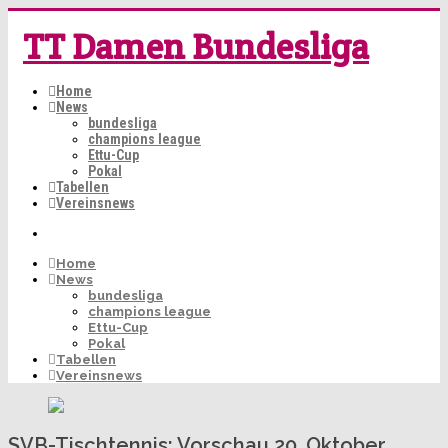
TT Damen Bundesliga
Home
News
bundesliga
champions league
Ettu-Cup
Pokal
Tabellen
Vereinsnews
Home
News
bundesliga
champions league
Ettu-Cup
Pokal
Tabellen
Vereinsnews
SVB-Tischtennis: Vorschau 20. Oktober