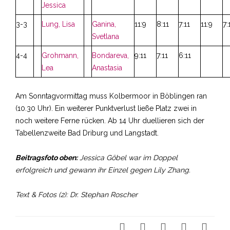
Jessica
3-3
Lung, Lisa
Ganina,
11:9
8:11
7:11
11:9
7:
Svetlana
4-4
Grohmann,
Bondareva,
9:11
7:11
6:11
Lea
Anastasia
Am Sonntagvormittag muss Kolbermoor in Böblingen ran
(10.30 Uhr). Ein weiterer Punktverlust ließe Platz zwei in
noch weitere Ferne rücken. Ab 14 Uhr duellieren sich der
Tabellenzweite Bad Driburg und Langstadt.
Beitragsfoto oben:
Jessica Göbel war im Doppel
erfolgreich und gewann ihr Einzel gegen Lily Zhang.
Text & Fotos (2): Dr. Stephan Roscher