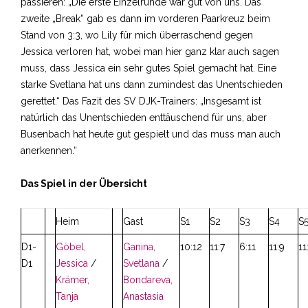
passieren: „Die erste Einzelrunde war gut von uns. Das
zweite „Break“ gab es dann im vorderen Paarkreuz beim
Stand von 3:3, wo Lily für mich überraschend gegen
Jessica verloren hat, wobei man hier ganz klar auch sagen
muss, dass Jessica ein sehr gutes Spiel gemacht hat. Eine
starke Svetlana hat uns dann zumindest das Unentschieden
gerettet.“ Das Fazit des SV DJK-Trainers: „Insgesamt ist
natürlich das Unentschieden enttäuschend für uns, aber
Busenbach hat heute gut gespielt und das muss man auch
anerkennen.“
Das Spiel in der Übersicht
Heim
Gast
S1
S2
S3
S4
S
D1-
Göbel,
Ganina,
10:12
11:7
6:11
11:9
11
D1
Jessica
/
Svetlana
/
Krämer,
Bondareva,
Tanja
Anastasia