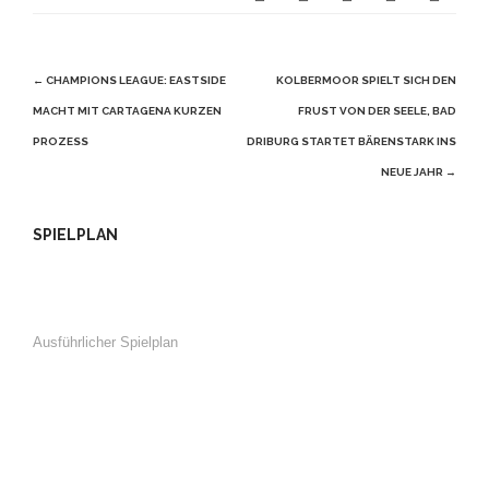
Beitragsnavigation
←
CHAMPIONS LEAGUE: EASTSIDE
KOLBERMOOR SPIELT SICH DEN
MACHT MIT CARTAGENA KURZEN
FRUST VON DER SEELE, BAD
PROZESS
DRIBURG STARTET BÄRENSTARK INS
NEUE JAHR
→
SPIELPLAN
Ausführlicher Spielplan