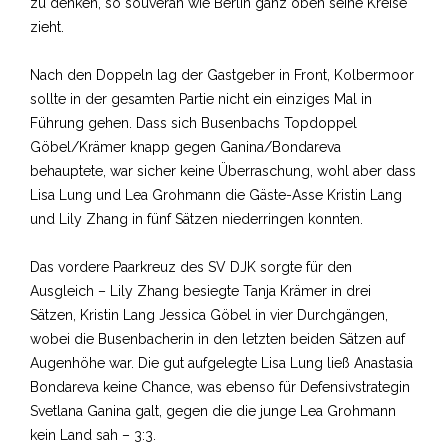
zu denken, so souverän wie Berlin ganz oben seine Kreise
zieht.
Nach den Doppeln lag der Gastgeber in Front, Kolbermoor
sollte in der gesamten Partie nicht ein einziges Mal in
Führung gehen. Dass sich Busenbachs Topdoppel
Göbel/Krämer knapp gegen Ganina/Bondareva
behauptete, war sicher keine Überraschung, wohl aber dass
Lisa Lung und Lea Grohmann die Gäste-Asse Kristin Lang
und Lily Zhang in fünf Sätzen niederringen konnten.
Das vordere Paarkreuz des SV DJK sorgte für den
Ausgleich – Lily Zhang besiegte Tanja Krämer in drei
Sätzen, Kristin Lang Jessica Göbel in vier Durchgängen,
wobei die Busenbacherin in den letzten beiden Sätzen auf
Augenhöhe war. Die gut aufgelegte Lisa Lung ließ Anastasia
Bondareva keine Chance, was ebenso für Defensivstrategin
Svetlana Ganina galt, gegen die die junge Lea Grohmann
kein Land sah – 3:3.