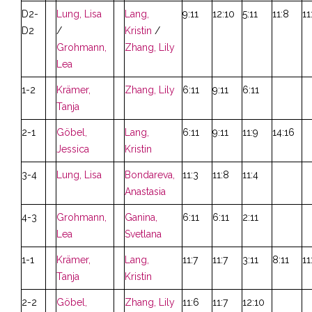
D2-
Lung, Lisa
Lang,
9:11
12:10
5:11
11:8
11
D2
/
Kristin
/
Grohmann,
Zhang, Lily
Lea
1-2
Krämer,
Zhang, Lily
6:11
9:11
6:11
Tanja
2-1
Göbel,
Lang,
6:11
9:11
11:9
14:16
Jessica
Kristin
3-4
Lung, Lisa
Bondareva,
11:3
11:8
11:4
Anastasia
4-3
Grohmann,
Ganina,
6:11
6:11
2:11
Lea
Svetlana
1-1
Krämer,
Lang,
11:7
11:7
3:11
8:11
11
Tanja
Kristin
2-2
Göbel,
Zhang, Lily
11:6
11:7
12:10