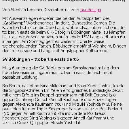
Von
Stephan Roscher
|
Dezember 12, 2021
|
bundesliga
Mit Auswärtssiegen endeten die beiden Auftaktpartien des
„Großkampf-Wochenendes“ in der 1. Bundesliga Damen. Die
Favoriten behielten die Oberhand, wobei, etwas überraschend, der
ttc berlin eastside beim 6:3-Erfolg in Böblingen härter zu kämpfen
hatte als der äußerst souverän auftretende TSV Langstadt beim 6:1
in Bingen. Am Sonntag geht es weiter mit drei teilweise
weichenstellenden Partien. Böblingen empfängt Weinheim, Bingen
den ttc eastside und Langstadt Angstgegner Kolbermoor.
SV Böblingen – ttc berlin eastside 3:6
Mit 3:6 unterlag die SV Böblingen am Samstagnachmittag dem
hoch favorisierten Ligaprimus ttc berlin eastside nach recht
passabler Leistung.
Bei Berlin, das ohne Nina Mittelham und Shan Xiaona antrat, feierte
die Singapur-Chinesin Lin Ye ein erfolgreiches Bundesliga-Debüt
mit einem Erfolg im Doppel gemeinsam mit Britt Eerland (3:0
gegen Qianhong Gotsch/Annett Kaufmann) und Einzelsiegen
gegen Alexandra Kaufmann (3:0) und Mitsuki Yoshida (3:1). Ferner
punkteten für den Triple-Sieger der Saison 2020/21 Britt Eerland
(3:0 gegen Annett Kaufmann), die ins vordere Paarkreuz
hochgerückte Ding Yaping (3:1 gegen Annett Kaufmann) und
Jessica Göbel (3:1 gegen Mitsuki Yoshida).