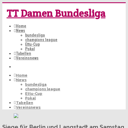
TT Damen Bundesliga
Home
News
bundesliga
champions league
Ettu-Cup
Pokal
Tabellen
Vereinsnews
Home
News
bundesliga
champions league
Ettu-Cup
Pokal
Tabellen
Vereinsnews
Siege für Berlin und Langstadt am Samstag