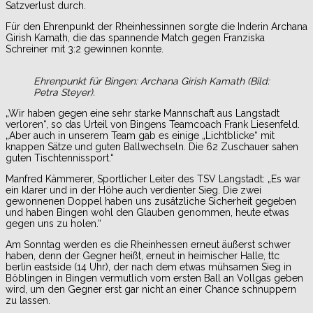
Satzverlust durch.
Für den Ehrenpunkt der Rheinhessinnen sorgte die Inderin Archana
Girish Kamath, die das spannende Match gegen Franziska
Schreiner mit 3:2 gewinnen konnte.
Ehrenpunkt für Bingen: Archana Girish Kamath (Bild:
Petra Steyer).
„Wir haben gegen eine sehr starke Mannschaft aus Langstadt
verloren“, so das Urteil von Bingens Teamcoach Frank Liesenfeld.
„Aber auch in unserem Team gab es einige „Lichtblicke“ mit
knappen Sätze und guten Ballwechseln. Die 62 Zuschauer sahen
guten Tischtennissport.“
Manfred Kämmerer, Sportlicher Leiter des TSV Langstadt: „Es war
ein klarer und in der Höhe auch verdienter Sieg. Die zwei
gewonnenen Doppel haben uns zusätzliche Sicherheit gegeben
und haben Bingen wohl den Glauben genommen, heute etwas
gegen uns zu holen.“
Am Sonntag werden es die Rheinhessen erneut äußerst schwer
haben, denn der Gegner heißt, erneut in heimischer Halle, ttc
berlin eastside (14 Uhr), der nach dem etwas mühsamen Sieg in
Böblingen in Bingen vermutlich vom ersten Ball an Vollgas geben
wird, um den Gegner erst gar nicht an einer Chance schnuppern
zu lassen.