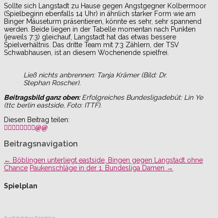
Sollte sich Langstadt zu Hause gegen Angstgegner Kolbermoor
(Spielbeginn ebenfalls 14 Uhr) in ähnlich starker Form wie am
Binger Mäuseturm präsentieren, könnte es sehr, sehr spannend
werden. Beide liegen in der Tabelle momentan nach Punkten
(jeweils 7:3) gleichauf, Langstadt hat das etwas bessere
Spielverhältnis. Das dritte Team mit 7:3 Zählern, der TSV
Schwabhausen, ist an diesem Wochenende spielfrei.
Ließ nichts anbrennen: Tanja Krämer (Bild: Dr.
Stephan Roscher).
Beitragsbild ganz oben:
Erfolgreiches Bundesligadebüt: Lin Ye
(ttc berlin eastside, Foto: ITTF).
Diesen Beitrag teilen:
Beitragsnavigation
←
Böblingen unterliegt eastside, Bingen gegen Langstadt ohne
Chance
Paukenschläge in der 1. Bundesliga Damen
→
Spielplan
Ausführlicher Spielplan