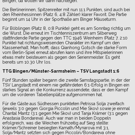
Bingen, da wollen wir dann nachlegen.“
Die Berlinerinnen, Spitzenreiter mit nun 11:1 Punkten, sind auch bei
den Rheinhessinnen (Platz 6, 4:8 Zähler) klarer Favorit. Die Partie
beginnt um 14 Uhr in der Sporthalle am Binger Mäuseturm.
Für Böblingen (Platz 8, 0:8 Punkte) geht es am Sonntag richtig um
die Wurst. Die erneut im Tischtenniszentrum am Silberweg
stattfindende Partie gegen den TTC 1946 Weinheim (Platz 7, 2:10
Punkte) hat richtungsweisenden Charakter im Kampf um den
Klassenerhalt. Man hofft, dass Qianhong Gotsch die starke Form
vom Berlin-Spiel erneut abrufen kann und ihre Mitspielerinnen
etwas mehr beisteuern als gegen den Serienmeister. Es geht
bereits um 10.30 Uhr los.
TTG Bingen/Münster-Sarmsheim – TSV Langstadt 1:6
Fünf Stunden später begann die zweite Samstagspartie, in der der
TSV Langstadt mit einem nie gefährdeten 6:1-Erfolg in Bingen ein
starkes Signal an die Konkurrenz aussendete, dass er den Kampf
um die vorderen Tabellenplätze aufgenommen hat.
Für die Gäste aus Südhessen punkteten Petrissa Solja zweifach
(jeweils 3:0 gegen Giorgia Piccolin und Mie Skov) sowie je einmal
Chantal Mantz (3:1 gegen Mie Skov) und Tanja Krämer (3:1 gegen
Anastasia Bondareva). Auch war man in beiden Doppeln
erfolgreich, was die Weichen frühzeitig auf Sieg stellte:
Krämer/Schreiner besiegten Kamath/Mynarova mit 3:1,
Solja/Mantz setzten sich gegen Piccolin/Bondareva ohne