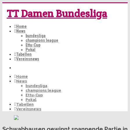
TT Damen Bundesliga
Home
News
bundesliga
champions league
Ettu-Cup
Pokal
Tabellen
Vereinsnews
Home
News
bundesliga
champions league
Ettu-Cup
Pokal
Tabellen
Vereinsnews
Schwabhausen gewinnt spannende Partie in