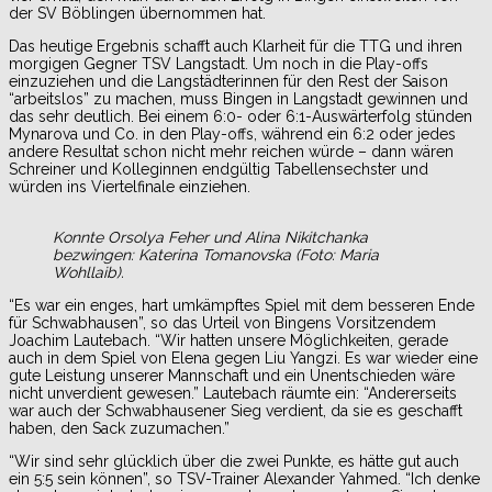
der SV Böblingen übernommen hat.
Das heutige Ergebnis schafft auch Klarheit für die TTG und ihren
morgigen Gegner TSV Langstadt. Um noch in die Play-offs
einzuziehen und die Langstädterinnen für den Rest der Saison
“arbeitslos” zu machen, muss Bingen in Langstadt gewinnen und
das sehr deutlich. Bei einem 6:0- oder 6:1-Auswärterfolg stünden
Mynarova und Co. in den Play-offs, während ein 6:2 oder jedes
andere Resultat schon nicht mehr reichen würde – dann wären
Schreiner und Kolleginnen endgültig Tabellensechster und
würden ins Viertelfinale einziehen.
Konnte Orsolya Feher und Alina Nikitchanka
bezwingen: Katerina Tomanovska (Foto: Maria
Wohllaib).
“Es war ein enges, hart umkämpftes Spiel mit dem besseren Ende
für Schwabhausen”, so das Urteil von Bingens Vorsitzendem
Joachim Lautebach. “Wir hatten unsere Möglichkeiten, gerade
auch in dem Spiel von Elena gegen Liu Yangzi. Es war wieder eine
gute Leistung unserer Mannschaft und ein Unentschieden wäre
nicht unverdient gewesen.” Lautebach räumte ein: “Andererseits
war auch der Schwabhausener Sieg verdient, da sie es geschafft
haben, den Sack zuzumachen.”
“Wir sind sehr glücklich über die zwei Punkte, es hätte gut auch
ein 5:5 sein können”, so TSV-Trainer Alexander Yahmed. “Ich denke