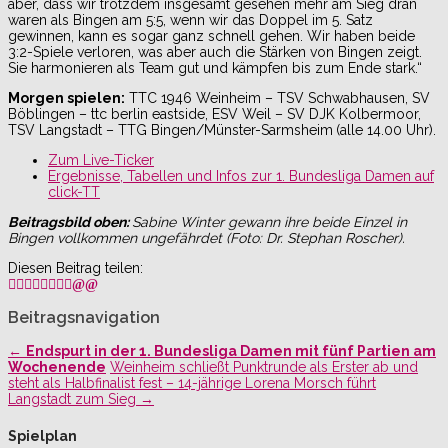
aber, dass wir trotzdem insgesamt gesehen mehr am Sieg dran
waren als Bingen am 5:5, wenn wir das Doppel im 5. Satz
gewinnen, kann es sogar ganz schnell gehen. Wir haben beide
3:2-Spiele verloren, was aber auch die Stärken von Bingen zeigt.
Sie harmonieren als Team gut und kämpfen bis zum Ende stark.“
Morgen spielen:
TTC 1946 Weinheim – TSV Schwabhausen, SV
Böblingen – ttc berlin eastside, ESV Weil – SV DJK Kolbermoor,
TSV Langstadt – TTG Bingen/Münster-Sarmsheim
(alle 14.00 Uhr).
Zum Live-Ticker
Ergebnisse, Tabellen und Infos zur 1. Bundesliga Damen auf
click-TT
Beitragsbild oben:
Sabine Winter gewann ihre beide Einzel in
Bingen vollkommen ungefährdet (Foto: Dr. Stephan Roscher).
Diesen Beitrag teilen:
Beitragsnavigation
←
Endspurt in der 1. Bundesliga Damen mit fünf Partien am
Wochenende
Weinheim schließt Punktrunde als Erster ab und
steht als Halbfinalist fest – 14-jährige Lorena Morsch führt
Langstadt zum Sieg
→
Spielplan