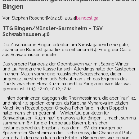
Bingen
Von
Stephan Roscher
|
März 18, 2023
|
bundesliga
TTG Bingen/Münster-Sarmsheim – TSV
Schwabhausen 4:6
Die Zuschauer in Bingen erlebten am Samstagabend eine gute,
spannende Bundesligapartie, die mit einem 6:4-Erfolg der Gäste
aus Schwabhausen endete.
Das vordere Paarkreuz der Obernbayern war mit Sabine Winter
und Liu Yangzi eine Klasse für sich. Allerdings hatte der Gastgeber
in einem Match vorne eine realistische Siegeschance, die er
ungenutzt verstreichen ließ. Schaut man sich das Ergebnis des
Duells zwischen Elena Kuzmina und Liu Yangzi an, wird klar, was
gemeint ist: 11:13, 12:10, 10:12, 12:14.
Hinten dominierten dagegen die Rheinhessinnen, die aber “nur” 3:1
und nicht 4:0 spielen konnten, da Karolina Mynarova im letzten
Match kein Rezept gegen Orsolya Feher fand. In den Doppeln
hatte man sich 1:1 getrennt – Winter/Liu punkteten für
Schwabhausen, Kuzmina/Tomanovska für Bingen –, macht summa
summarum 6:4 für die Truppe aus Bayern. Ein sicher
leistungsgerechtes Ergebnis, das dem TSV, der morgen bei
Spitzenreiter Weinheim an die Tische muss, die Chance auf Platz
vier erhält, den man durch den Erfolg in Bingen einstweilen von