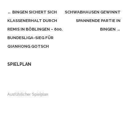
Beitragsnavigation
←
BINGEN SICHERT SICH
SCHWABHAUSEN GEWINNT
KLASSENERHALT DURCH
SPANNENDE PARTIE IN
REMIS IN BÖBLINGEN – 600.
BINGEN
→
BUNDESLIGA-SIEG FÜR
QIANHONG GOTSCH
SPIELPLAN
Ausführlicher Spielplan