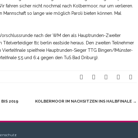
ir fahren sicher nicht nochmal nach Kolbermoor, nur um verlieren.
en Mannschaft so lange wie möglich Paroli bieten können. Mal
r Vorschlussrunde nach der WM den als Hauptrunden-Zweiter
en Titelverteidiger ttc berlin eastside heraus. Den zweiten Teilnehmer
im Viertelfinale spielfreie Hauptrunden-Sieger TTG Bingen/IMünster-
elfinale 5:5 und 6:4 gegen den TuS Bad Driburg).
BIS 2019
KOLBERMOOR IM NACHSITZEN INS HALBFINALE
→
enschutz