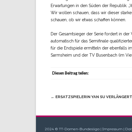
Erwartungen in den Süden der Republik. „W
Wir wollen schauen, dass wir dieser stark
schauen, ob wir etwas schaffen können.
Der Gesamtsieger der Serie fordert in de
automatisch für das Semifinale qualifiziert
für die Endspiele ermitteln der ebenfalls 
Sarmsheim und der TV Busenbach (im Viert
Diesen Beitrag teilen:
Beitragsnavigation
←
ERSATZSPIELERIN YAN SU VERLÄNGERT 
2024 © TT-Damen-Bundesliga |
Impressum
|
Dat