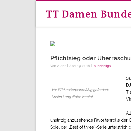
TT Damen Bunde
Pflichtsieg oder Überrasch
Von
Autor
|
April 19, 2018
|
bundesliga
19
DJ
Vor WM außerplanmäßig gefordert:
Ti
Kristin Lang (Foto: Verein)
Vi
Al
unstrittig anzusehende Favoritenrolle der
Spiel der „Best of three“-Serie unterstric