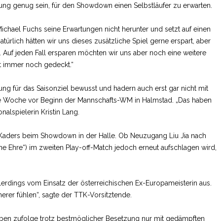
nung genug sein, für den Showdown einen Selbstläufer zu erwarten.
chael Fuchs seine Erwartungen nicht herunter und setzt auf einen
ürlich hätten wir uns dieses zusätzliche Spiel gerne erspart, aber
 Auf jeden Fall ersparen möchten wir uns aber noch eine weitere
t immer noch gedeckt.“
tung für das Saisonziel bewusst und hadern auch erst gar nicht mit
ne Woche vor Beginn der Mannschafts-WM in Halmstad. „Das haben
nalspielerin Kristin Lang.
es Kaders beim Showdown in der Halle. Ob Neuzugang Liu Jia nach
e Ehre“) im zweiten Play-off-Match jedoch erneut aufschlagen wird,
erdings vom Einsatz der österreichischen Ex-Europameisterin aus.
herer fühlen“, sagte der TTK-Vorsitztende.
aben zufolge trotz bestmöglicher Besetzung nur mit gedämpften