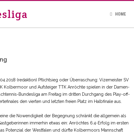
sliga
HOME
ung
.04.2018 (redaktion) Pflichtsieg oder Überraschung: Vizemeister SV
K Kolbermoor und Aufsteiger TTK Anröchte spielen in der Damen-
schtennis-Bundesliga am Freitag im dritten Durchgang des Play-off-
ertefinales den vierten und letzten freien Platz im Halbfinale aus.
leine die Nowendigkeit der Begegnung schränkt die allgemein als
 Gastgeberinnen immerhin etwas ein: Anröchtes 6:4-Erfolg im ersten
h das Potenzial der Westfalen und dürfte Kolbermoors Mannschaft