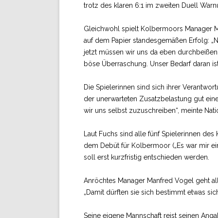
trotz des klaren 6:1 im zweiten Duell War
Gleichwohl spielt Kolbermoors Manager Mi
auf dem Papier standesgemäßen Erfolg: „Nat
jetzt müssen wir uns da eben durchbeißen.
böse Überraschung. Unser Bedarf daran is
Die Spielerinnen sind sich ihrer Verantwor
der unerwarteten Zusatzbelastung gut ei
wir uns selbst zuzuschreiben“, meinte Natio
Laut Fuchs sind alle fünf Spielerinnen d
dem Debüt für Kolbermoor („Es war mir ein
soll erst kurzfristig entschieden werden.
Anröchtes Manager Manfred Vogel geht all
„Damit dürften sie sich bestimmt etwas sic
Seine eigene Mannschaft reist seinen Ang