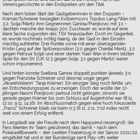
Vereinsgeschichte in den Endspielen um den Titel.
Nach dem tollen Start der Gastgeberinnen in den Doppeln –
Krämer/Schreiner besiegten Kolbermoors Topduo Lang/Wan mit
3:2, Solja/Mantz ihre Gegnerinnen Ganina/Pranjkovic mit 3:1 –
dachten manche der knapp 200 Zuschauer, es würde auf eine
klare Sache zugunsten des TSV hinauslaufen. Doch im Gegenteil,
es wurde nochmals richtig haarig, da der Gast in den Einzeln
mächtig aufdrehte. Drei Punkte vorne mit einer überragenden
Kristin Lang auf der Spitzenposition (3:0 gegen Chantal Mantz, 3:2
gegen Petrissa Solja) und einer starken Yuan Wan in ihrem letzten
Spiel für den SV DJK (2:3 gegen Solja, 3:1 gegen Mantz) waren
schon imponierend.
Und hinten konnte Svetlana Ganina doppelt punkten (jeweils 3:0
gegen Franziska Schreiner und diesmal sogar gegen
„Abwehrkillerin“ Tanja Krämer). Ein einziger Sieg noch fehlte, um
ein Entscheidungsspiel zu erzwingen. Doch der wollte der 17-
jährigen Naomi Pranjkovic partout nicht gelingen, obwohl sie
gerade gegen Krämer bis zum Schluss auf Augenhöhe war (8:11,
12:10, 9:11, 14:16). Im Abschlussmatch gegen eine hoch fokussierte
„Franzi“ Schreiner blieb sie beim 0:3 (6:11, 2:11, 7:11) indes recht
weit von einem Erfolg entfernt.
In Langstadt war die Freude nach dem Happyend riesengroß, die
Fans feierten ihr Team gebührend, das damit – nach dem
Pokalwettbewerb – den zweiten Finaleinzug in der Saison 2021/22
eingetütet hat und in der Bundesliga samt Play-offs weiter