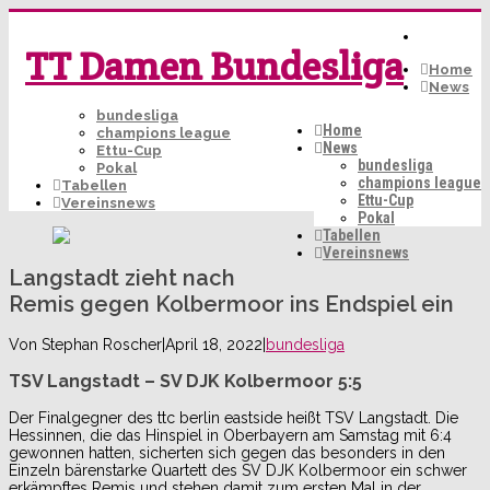
TT Damen Bundesliga
Home
News
bundesliga
Home
champions league
News
Ettu-Cup
bundesliga
Pokal
champions league
Tabellen
Ettu-Cup
Vereinsnews
Pokal
Tabellen
Vereinsnews
Langstadt zieht nach
Remis gegen Kolbermoor ins Endspiel ein
Von
Stephan Roscher
|
April 18, 2022
|
bundesliga
TSV Langstadt – SV DJK Kolbermoor 5:5
Der Finalgegner des ttc berlin eastside heißt TSV Langstadt. Die
Hessinnen, die das Hinspiel in Oberbayern am Samstag mit 6:4
gewonnen hatten, sicherten sich gegen das besonders in den
Einzeln bärenstarke Quartett des SV DJK Kolbermoor ein schwer
erkämpftes Remis und stehen damit zum ersten Mal in der