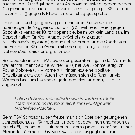
nachschob. Die 18-jährige Hana Arapovic musste dagegen beiden
Gegnerinnen gratulieren – so verlor sie mit 2:3 gegen Winter und
zuvor mit 1:3 gegen Nikitchanka, die richtig gut spielte.
Im ersten Durchgang besiegte im hinteren Paarkreuz die
überzeugende Nagyvaradi Scholz (3:0), während Feher gegen
Sozoniuks variables Kurznoppenspiel beim 0:3 kein Land sah. Im
Doppel hatten für Weil Arapovic/Scholz (3:2 gegen
Nikitchanka/Nagyvaradi) gepunktet, während für die Oberbayern
die Formation Winter/Feher mit einem glatten 3:0 über
Dobreva/Sozoniuk erfolgreich war.
Beste Spielerin des TSV sowie der gesamten Liga in der Vorrunde
war einmal mehr Sabine Winter (8:2), bei Weil konnte lediglich
Polina Dobreva (7:4 – vorne 3:3, hinten 4:1) eine positive
Einzelbilanz erzielen. Auch hier müssen sich die Fans nur vier
Wochen bis zum Rückspiel gedulden, das für den 15. Januar
angesetzt ist.
Polina Dobreva präsentierte sich in Topform, für ihr
Team reichte es dennoch nicht zum Punktgewinn
(Archivfoto Roscher).
Beim TSV Schwabhausen freute man sich über den gelungenen
Jahresabschluss. „Wir wollten unbedingt gewinnen und haben es
geschafft, ich bin total zufrieden mit dem ganzen Team“, so Trainer
Alexander Yahmed. „Das Spiel war super ausgeglichen mit