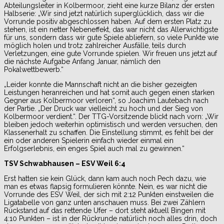
Abteilungsleiter in Kolbermoor, zieht eine kurze Bilanz der ersten
Halbserie: „Wir sind jetzt natürlich superglücklich, dass wir die
Vorrunde positiv abgeschlossen haben. Auf dem ersten Platz zu
stehen, ist ein netter Nebeneffekt, das war nicht das Allerwichtigste
für uns, sondern dass wir gute Spiele abliefern, so viele Punkte wie
möglich holen und trotz zahlreicher Ausfälle, teils durch
Verletzungen, eine gute Vorrunde spielen. Wir freuen uns jetzt auf
die nächste Aufgabe Anfang Januar, nämlich den
Pokalwettbewerb.“
„Leider konnte die Mannschaft nicht an die bisher gezeigten
Leistungen heranreichen und hat somit auch gegen einen starken
Gegner aus Kolbermoor verloren“, so Joachim Lautebach nach
der Partie. „Der Druck war vielleicht zu hoch und der Sieg von
Kolbermoor verdient.“. Der TTG-Vorsitzende blickt nach vorn: „Wir
bleiben jedoch weiterhin optimistisch und werden versuchen, den
Klassenerhalt zu schaffen. Die Einstellung stimmt, es fehlt bei der
ein oder anderen Spielerin einfach wieder einmal ein
Erfolgserlebnis, ein enges Spiel auch mal zu gewinnen.“
TSV Schwabhausen – ESV Weil 6:4
Erst hatten sie kein Glück, dann kam auch noch Pech dazu, wie
man es etwas flapsig formulieren könnte. Nein, es war nicht die
Vorrunde des ESV Weil, der sich mit 2:12 Punkten einstweilen die
Ligatabelle von ganz unten anschauen muss. Bei zwei Zählern
Rückstand auf das rettende Ufer – dort steht aktuell Bingen mit
4:10 Punkten – ist in der Rückrunde natürlich noch alles drin, doch