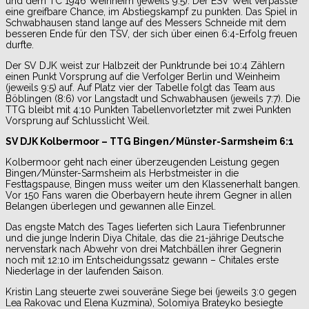
und dem TC 1946 Weinheim (jeweils 9:5). Der ESV Weil verpasste
eine greifbare Chance, im Abstiegskampf zu punkten. Das Spiel in
Schwabhausen stand lange auf des Messers Schneide mit dem
besseren Ende für den TSV, der sich über einen 6:4-Erfolg freuen
durfte.
Der SV DJK weist zur Halbzeit der Punktrunde bei 10:4 Zählern
einen Punkt Vorsprung auf die Verfolger Berlin und Weinheim
(jeweils 9:5) auf. Auf Platz vier der Tabelle folgt das Team aus
Böblingen (8:6) vor Langstadt und Schwabhausen (jeweils 7:7). Die
TTG bleibt mit 4:10 Punkten Tabellenvorletzter mit zwei Punkten
Vorsprung auf Schlusslicht Weil.
SV DJK Kolbermoor – TTG Bingen/Münster-Sarmsheim 6:1
Kolbermoor geht nach einer überzeugenden Leistung gegen
Bingen/Münster-Sarmsheim als Herbstmeister in die
Festtagspause, Bingen muss weiter um den Klassenerhalt bangen.
Vor 150 Fans waren die Oberbayern heute ihrem Gegner in allen
Belangen überlegen und gewannen alle Einzel.
Das engste Match des Tages lieferten sich Laura Tiefenbrunner
und die junge Inderin Diya Chitale, das die 21-jährige Deutsche
nervenstark nach Abwehr von drei Matchbällen ihrer Gegnerin
noch mit 12:10 im Entscheidungssatz gewann – Chitales erste
Niederlage in der laufenden Saison.
Kristin Lang steuerte zwei souveräne Siege bei (jeweils 3:0 gegen
Lea Rakovac und Elena Kuzmina), Solomiya Brateyko besiegte