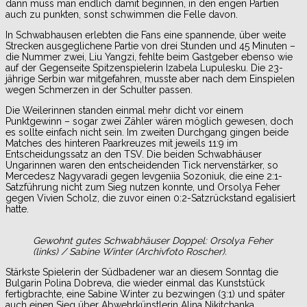
dann muss man endlich damit beginnen, in den engen Partien
auch zu punkten, sonst schwimmen die Felle davon.
In Schwabhausen erlebten die Fans eine spannende, über weite
Strecken ausgeglichene Partie von drei Stunden und 45 Minuten –
die Nummer zwei, Liu Yangzi, fehlte beim Gastgeber ebenso wie
auf der Gegenseite Spitzenspielerin Izabela Lupulesku. Die 23-
jährige Serbin war mitgefahren, musste aber nach dem Einspielen
wegen Schmerzen in der Schulter passen.
Die Weilerinnen standen einmal mehr dicht vor einem
Punktgewinn – sogar zwei Zähler wären möglich gewesen, doch
es sollte einfach nicht sein. Im zweiten Durchgang gingen beide
Matches des hinteren Paarkreuzes mit jeweils 11:9 im
Entscheidungssatz an den TSV. Die beiden Schwabhäuser
Ungarinnen waren den entscheidenden Tick nervenstärker, so
Mercedesz Nagyvaradi gegen Ievgeniia Sozoniuk, die eine 2:1-
Satzführung nicht zum Sieg nutzen konnte, und Orsolya Feher
gegen Vivien Scholz, die zuvor einen 0:2-Satzrückstand egalisiert
hatte.
Gewohnt gutes Schwabhäuser Doppel: Orsolya Feher
(links) / Sabine Winter (Archivfoto Roscher).
Stärkste Spielerin der Südbadener war an diesem Sonntag die
Bulgarin Polina Dobreva, die wieder einmal das Kunststück
fertigbrachte, eine Sabine Winter zu bezwingen (3:1) und später
auch einen Sieg über Abwehrkünstlerin Alina Nikitchanka