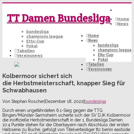
TT Damen Bundesliga
Home
News
bundesliga
Home
champions league
News
Ettu-Cup
bundesliga
Pokal
champions league
Tabellen
Ettu-Cup
Vereinsnews
Pokal
Tabellen
Vereinsnews
Kolbermoor sichert sich
die Herbstmeisterschaft, knapper Sieg für
Schwabhausen
Von
Stephan Roscher
|
Dezember 18, 2022
|
bundesliga
Durch einen ungefährdeten 6:1-Sieg gegen die TTG
Bingen/Münster-Sarmsheim sicherte sich der SV DJK Kolbermoor
die inoffizielle Herbstmeisterschaft in der 1. Bundesliga Damen.
10:4 Punkte stehen für die Oberbayern nach Abschluss der ersten
Halbserie zu Buche, gefolgt von Titelverteidiger ttc berlin eastside