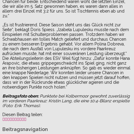
Chancen für beide. Entscheidend waren wohl die letzten Einzel,
die wir alle im 5. Satz gewonnen haben, es waren dann alles in
allem drei Einzel mit 3:2 für uns. So ist Tischtennis eben ab und
zu.“
„Es ist frustrierend. Diese Saison steht uns das Glück nicht zur
Seite“, beklagt Doris Spiess. „Izabela Lupulesku musste nach dem
Einspielen mit Schulterproblemen passen. Trotzdem haben wir
Schwabhausen ein tolles Match geliefert und durchaus Chancen
zu einem besseren Ergebnis gehabt. Vor allem Polina Dobreva,
die nach dem Ausfall von Lupulesku ins vordere Paarkreuz
aufrücken musste, hat mit einer souveränen Leistung überzeugt.“
Die Abteilungsleiterin des ESV Weil fügt hinzu: „Dafür konnte Hana
Arapovic, die etwas grippegeschwächt ins Spiel ging, nicht ganz
an ihre bisherigen Leistungen anknüpfen. So gab es wieder einmal
eine knappe Niederlage. Wir konnten leider unsere Chancen in
den knappen Spielen nicht nutzen und müssen jetzt darauf hoffen,
dass wir in der Rückrunde etwas glücklicher agieren und die
notwendigen Punkte noch holen.“
Beitragsfoto oben:
Punktete bei Kolbermoor gewohnt zuverlässig
im vorderen Paarkreuz: Kristin Lang, die eine 10:4-Bilanz erspielte
(Foto: Erik Thomas).
Diesen Beitrag teilen:
Beitragsnavigation