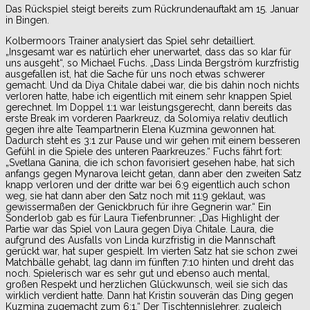
Das Rückspiel steigt bereits zum Rückrundenauftakt am 15. Januar
in Bingen.
Kolbermoors Trainer analysiert das Spiel sehr detailliert.
„Insgesamt war es natürlich eher unerwartet, dass das so klar für
uns ausgeht“, so Michael Fuchs. „Dass Linda Bergström kurzfristig
ausgefallen ist, hat die Sache für uns noch etwas schwerer
gemacht. Und da Diya Chitale dabei war, die bis dahin noch nichts
verloren hatte, habe ich eigentlich mit einem sehr knappen Spiel
gerechnet. Im Doppel 1:1 war leistungsgerecht, dann bereits das
erste Break im vorderen Paarkreuz, da Solomiya relativ deutlich
gegen ihre alte Teampartnerin Elena Kuzmina gewonnen hat.
Dadurch steht es 3:1 zur Pause und wir gehen mit einem besseren
Gefühl in die Spiele des unteren Paarkreuzes.“ Fuchs fährt fort:
„Svetlana Ganina, die ich schon favorisiert gesehen habe, hat sich
anfangs gegen Mynarova leicht getan, dann aber den zweiten Satz
knapp verloren und der dritte war bei 6:9 eigentlich auch schon
weg, sie hat dann aber den Satz noch mit 11:9 geklaut, was
gewissermaßen der Genickbruch für ihre Gegnerin war.“ Ein
Sonderlob gab es für Laura Tiefenbrunner: „Das Highlight der
Partie war das Spiel von Laura gegen Diya Chitale. Laura, die
aufgrund des Ausfalls von Linda kurzfristig in die Mannschaft
gerückt war, hat super gespielt. Im vierten Satz hat sie schon zwei
Matchbälle gehabt, lag dann im fünften 7:10 hinten und dreht das
noch. Spielerisch war es sehr gut und ebenso auch mental,
großen Respekt und herzlichen Glückwunsch, weil sie sich das
wirklich verdient hatte. Dann hat Kristin souverän das Ding gegen
Kuzmina zugemacht zum 6:1.“ Der Tischtennislehrer, zugleich