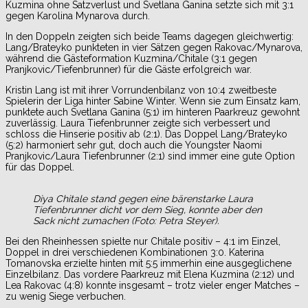
Kuzmina ohne Satzverlust und Svetlana Ganina setzte sich mit 3:1
gegen Karolina Mynarova durch.
In den Doppeln zeigten sich beide Teams dagegen gleichwertig:
Lang/Brateyko punkteten in vier Sätzen gegen Rakovac/Mynarova,
während die Gästeformation Kuzmina/Chitale (3:1 gegen
Pranjkovic/Tiefenbrunner) für die Gäste erfolgreich war.
Kristin Lang ist mit ihrer Vorrundenbilanz von 10:4 zweitbeste
Spielerin der Liga hinter Sabine Winter. Wenn sie zum Einsatz kam,
punktete auch Svetlana Ganina (5:1) im hinteren Paarkreuz gewohnt
zuverlässig. Laura Tiefenbrunner zeigte sich verbessert und
schloss die Hinserie positiv ab (2:1). Das Doppel Lang/Brateyko
(5:2) harmoniert sehr gut, doch auch die Youngster Naomi
Pranjkovic/Laura Tiefenbrunner (2:1) sind immer eine gute Option
für das Doppel.
Diya Chitale stand gegen eine bärenstarke Laura
Tiefenbrunner dicht vor dem Sieg, konnte aber den
Sack nicht zumachen (Foto: Petra Steyer).
Bei den Rheinhessen spielte nur Chitale positiv – 4:1 im Einzel,
Doppel in drei verschiedenen Kombinationen 3:0. Katerina
Tomanovska erzielte hinten mit 5:5 immerhin eine ausgeglichene
Einzelbilanz. Das vordere Paarkreuz mit Elena Kuzmina (2:12) und
Lea Rakovac (4:8) konnte insgesamt – trotz vieler enger Matches –
zu wenig Siege verbuchen.