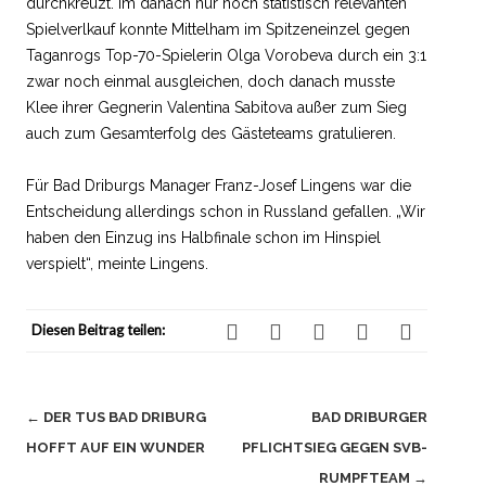
durchkreuzt. Im danach nur noch statistisch relevanten
Spielverlkauf konnte Mittelham im Spitzeneinzel gegen
Taganrogs Top-70-Spielerin Olga Vorobeva durch ein 3:1
zwar noch einmal ausgleichen, doch danach musste
Klee ihrer Gegnerin Valentina Sabitova außer zum Sieg
auch zum Gesamterfolg des Gästeteams gratulieren.
Für Bad Driburgs Manager Franz-Josef Lingens war die
Entscheidung allerdings schon in Russland gefallen. „Wir
haben den Einzug ins Halbfinale schon im Hinspiel
verspielt“, meinte Lingens.
Diesen Beitrag teilen:
Beitragsnavigation
←
DER TUS BAD DRIBURG
BAD DRIBURGER
HOFFT AUF EIN WUNDER
PFLICHTSIEG GEGEN SVB-
RUMPFTEAM
→