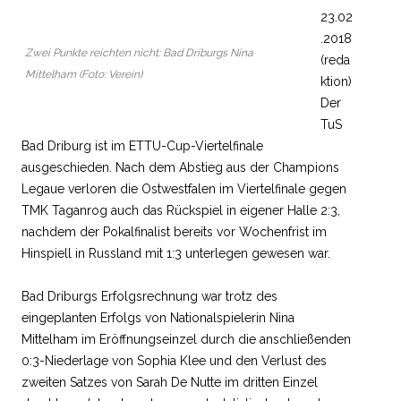
23.02
.2018
Zwei Punkte reichten nicht: Bad Driburgs Nina
(reda
Mittelham (Foto: Verein)
ktion)
Der
TuS
Bad Driburg ist im ETTU-Cup-Viertelfinale
ausgeschieden. Nach dem Abstieg aus der Champions
Legaue verloren die Ostwestfalen im Viertelfinale gegen
TMK Taganrog auch das Rückspiel in eigener Halle 2:3,
nachdem der Pokalfinalist bereits vor Wochenfrist im
Hinspiell in Russland mit 1:3 unterlegen gewesen war.
Bad Driburgs Erfolgsrechnung war trotz des
eingeplanten Erfolgs von Nationalspielerin Nina
Mittelham im Eröffnungseinzel durch die anschließenden
0:3-Niederlage von Sophia Klee und den Verlust des
zweiten Satzes von Sarah De Nutte im dritten Einzel