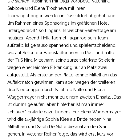
Die starken Russinnen mit Olga Vorobeva, Valentina
Sabitova und Elena Troshneva mit ihren
Teamangehörigen werden in Düsseldorf abgeholt und
„im Rahmen eines Sponsorings im gräflichen Hotel
untergebracht“, so Lingens. In welcher Reihenfolge am
heutigen Abend TMK-Tagmet Taganrog sein Team
aufstellt, ist genauso spannend und spielentscheidend
wie auf Seiten der Badestädterinnen. In Russland hatte
der TuS Nina Mittelham, seine zurzeit stärkste Spielerin,
wegen einer leichten Erkrankung nur an Platz zwei
aufgestellt. Als erste an der Platte konnte Mittelham das
Auftaktmatch gewinnen, kam aber wegen der weiteren
drei Niederlagen durch Sarah de Nutte und Elena
Waggermayer nicht mehr zu einem zweiten Einsatz. „Das
ist dumm gelaufen, aber hinterher ist man immer
schlauer“, erklärte dazu Lingens. Für Elena Waggermayer
wird die 14-jährige Sophia Klee als Dritte neben Nina
Mittelham und Sarah De Nutte diesmal an den Start
gehen. In welcher Reihenfolge, das wird erst kurz vor