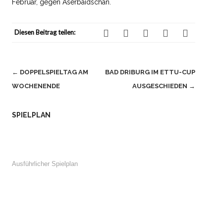
Februar, gegen Aserbaidschan.
Diesen Beitrag teilen:
Beitragsnavigation
←
DOPPELSPIELTAG AM
BAD DRIBURG IM ETTU-CUP
WOCHENENDE
AUSGESCHIEDEN
→
SPIELPLAN
Ausführlicher Spielplan