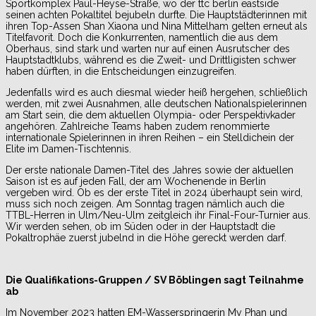
Sportkomplex Paul-Heyse-Straße, wo der ttc berlin eastside
seinen achten Pokaltitel bejubeln durfte. Die Hauptstädterinnen mit
ihren Top-Assen Shan Xiaona und Nina Mittelham gelten erneut als
Titelfavorit. Doch die Konkurrenten, namentlich die aus dem
Oberhaus, sind stark und warten nur auf einen Ausrutscher des
Hauptstadtklubs, während es die Zweit- und Drittligisten schwer
haben dürften, in die Entscheidungen einzugreifen.
Jedenfalls wird es auch diesmal wieder heiß hergehen, schließlich
werden, mit zwei Ausnahmen, alle deutschen Nationalspielerinnen
am Start sein, die dem aktuellen Olympia- oder Perspektivkader
angehören. Zahlreiche Teams haben zudem renommierte
internationale Spielerinnen in ihren Reihen – ein Stelldichein der
Elite im Damen-Tischtennis.
Der erste nationale Damen-Titel des Jahres sowie der aktuellen
Saison ist es auf jeden Fall, der am Wochenende in Berlin
vergeben wird. Ob es der erste Titel in 2024 überhaupt sein wird,
muss sich noch zeigen. Am Sonntag tragen nämlich auch die
TTBL-Herren in Ulm/Neu-Ulm zeitgleich ihr Final-Four-Turnier aus.
Wir werden sehen, ob im Süden oder in der Hauptstadt die
Pokaltrophäe zuerst jubelnd in die Höhe gereckt werden darf.
Die Qualifikations-Gruppen / SV Böblingen sagt Teilnahme
ab
Im November 2023 hatten EM-Wasserspringerin My Phan und