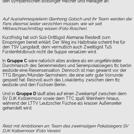
den sympathischen Böblinger Macher und Manager an.
Auf Ausnahmespielerin Qianhong Gotsch und ihr Team werden die
Fans diesmal leider verzichten müssen, wie wir seit
Mittwochnachmittag wissen (Foto Roscher).
Kurzfristig hat sich Süd-Drittligist Alemania Riestedt zum
Einspringen bereit erklärt. Der Weg ins Halbfinale scheint frei für
den TSV Langstadt, dem vermutlich auch Zweitligist TuS
Fürstenfeldbruck nicht die Suppe versalzen wird.
In
Gruppe C
wäre natürlich alles andere als ein ungefährdeter
Durchmarsch des Serienmeisters und Serienpokalsiegers ttc berlin
eastside eine Riesensensation. Dennoch ist man gewarnt vor der
TTG Bingen/Münster-Sarmsheim, die eine sehr gute Vorrunde
gespielt hat. Reizvoll auch das Lokalderby zwischen dem ttc
eastside und den Füchsen Berlin.
Und in
Gruppe D
läuft alles auf einen Zweikampf zwischen dem
SV DJK Kolbermoor sowie dem TTC 1946 Weinheim hinaus,
während der LTTV Leutzscher Füchse als krasser Außenseiter
gehandelt wird.
Reist mit Ambitionen an: Team des zweimaligen Pokalsiegers SV
DJK Kolbermoor (Foto Verein).