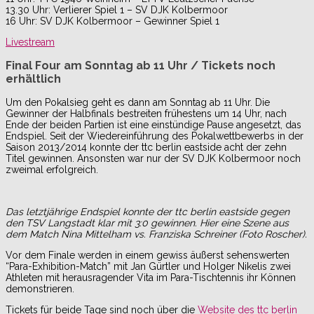
13.30 Uhr: Verlierer Spiel 1 – SV DJK Kolbermoor
16 Uhr: SV DJK Kolbermoor – Gewinner Spiel 1
Livestream
Final Four am Sonntag ab 11 Uhr / Tickets noch
erhältlich
Um den Pokalsieg geht es dann am Sonntag ab 11 Uhr. Die
Gewinner der Halbfinals bestreiten frühestens um 14 Uhr, nach
Ende der beiden Partien ist eine einstündige Pause angesetzt, das
Endspiel. Seit der Wiedereinführung des Pokalwettbewerbs in der
Saison 2013/2014 konnte der ttc berlin eastside acht der zehn
Titel gewinnen. Ansonsten war nur der SV DJK Kolbermoor noch
zweimal erfolgreich.
Das letztjährige Endspiel konnte der ttc berlin eastside gegen
den TSV Langstadt klar mit 3:0 gewinnen. Hier eine Szene aus
dem Match Nina Mittelham vs. Franziska Schreiner (Foto Roscher).
Vor dem Finale werden in einem gewiss äußerst sehenswerten
“Para-Exhibition-Match” mit Jan Gürtler und Holger Nikelis zwei
Athleten mit herausragender Vita im Para-Tischtennis ihr Können
demonstrieren.
Tickets für beide Tage sind noch über die
Website des ttc berlin