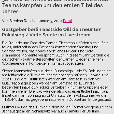
Teams kämpfen um den ersten Titel des
Jahres
Von
Stephan Roscher
|
Januar 3, 2024
|
Pokal
Gastgeber berlin eastside will den neunten
Pokalsieg / Viele Spiele im Livestream
Die Freunde und Fans des Damen-Tischtennis dürfen sich auf ein
tolles, unterhaltsames Event am kommenden Samstag und
Sonntag freuen, das hohes sportliches Niveau und viele
spannende Momente verspricht. Auch in diesem Jahr werden die
deutschen Pokalmeisterschaften der Damen wieder an einem
Wochenende in kompaktem Format ausgetragen.
Sieben Mannschaften aus der 1. Bundesliga – die SV Böblingen hat
am Mittwoch die Turnierteilnahme absagen müssen – sowie zwei
Zweit- und drei Drittligisten werden am Start sein. In den vier
Qualifikationsgruppen werden am Samstag ab 11 Uhr die
begehrten Final-Four-Tickets vergeben – nur die Gruppensieger
kommen weiter. Die K.-o.-Runde, also das eigentliche Final Four,
findet dann am Sonntag ab 11 Uhr statt. Beim Pokalturnier wird im
TTBL-Modus mit gegebenenfalls einem Doppel am Ende gespielt.
Erstmals wurde das Turnier in dem neuen Format vor genau einem
Jahr ausgetragen. Schauplatz war auch damals der Berliner