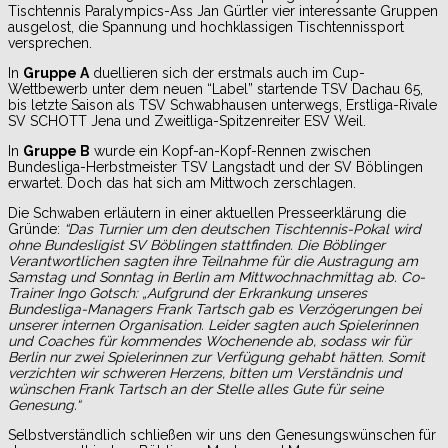
Tischtennis Paralympics-Ass Jan Gürtler vier interessante Gruppen
ausgelost, die Spannung und hochklassigen Tischtennissport
versprechen.
In
Gruppe A
duellieren sich der erstmals auch im Cup-
Wettbewerb unter dem neuen “Label” startende TSV Dachau 65,
bis letzte Saison als TSV Schwabhausen unterwegs, Erstliga-Rivale
SV SCHOTT Jena und Zweitliga-Spitzenreiter ESV Weil.
In
Gruppe B
wurde ein Kopf-an-Kopf-Rennen zwischen
Bundesliga-Herbstmeister TSV Langstadt und der SV Böblingen
erwartet. Doch das hat sich am Mittwoch zerschlagen.
Die Schwaben erläutern in einer aktuellen Presseerklärung die
Gründe:
“Das Turnier um den deutschen Tischtennis-Pokal wird
ohne Bundesligist SV Böblingen stattfinden. Die Böblinger
Verantwortlichen sagten ihre Teilnahme für die Austragung am
Samstag und Sonntag in Berlin am Mittwochnachmittag ab. Co-
Trainer Ingo Gotsch: „Aufgrund der Erkrankung unseres
Bundesliga-Managers Frank Tartsch gab es Verzögerungen bei
unserer internen Organisation. Leider sagten auch Spielerinnen
und Coaches für kommendes Wochenende ab, sodass wir für
Berlin nur zwei Spielerinnen zur Verfügung gehabt hätten. Somit
verzichten wir schweren Herzens, bitten um Verständnis und
wünschen Frank Tartsch an der Stelle alles Gute für seine
Genesung.“
Selbstverständlich schließen wir uns den Genesungswünschen für