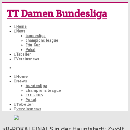
TT Damen Bundesliga
Home
News
bundesliga
champions league
Ettu-Cup
Pokal
Tabellen
Vereinsnews
Home
News
bundesliga
champions league
Ettu-Cup
Pokal
Tabellen
Vereinsnews
3B-POKALFINALS in der Hauptstadt: Zwölf