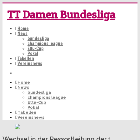
TT Damen Bundesliga
Home
News
bundesliga
champions league
Ettu-Cup
Pokal
Tabellen
Vereinsnews
Home
News
bundesliga
champions league
Ettu-Cup
Pokal
Tabellen
Vereinsnews
Wechsel in der Ressortleitung der 1.