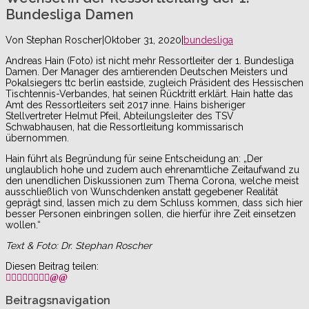
Bundesliga Damen
Von
Stephan Roscher
|
Oktober 31, 2020
|
bundesliga
Andreas Hain (Foto) ist nicht mehr Ressortleiter der 1. Bundesliga
Damen. Der Manager des amtierenden Deutschen Meisters und
Pokalsiegers ttc berlin eastside, zugleich Präsident des Hessischen
Tischtennis-Verbandes, hat seinen Rücktritt erklärt. Hain hatte das
Amt des Ressortleiters seit 2017 inne. Hains bisheriger
Stellvertreter Helmut Pfeil, Abteilungsleiter des TSV
Schwabhausen, hat die Ressortleitung kommissarisch
übernommen.
Hain führt als Begründung für seine Entscheidung an: „Der
unglaublich hohe und zudem auch ehrenamtliche Zeitaufwand zu
den unendlichen Diskussionen zum Thema Corona, welche meist
ausschließlich von Wunschdenken anstatt gegebener Realität
geprägt sind, lassen mich zu dem Schluss kommen, dass sich hier
besser Personen einbringen sollen, die hierfür ihre Zeit einsetzen
wollen.“
Text & Foto: Dr. Stephan Roscher
Diesen Beitrag teilen:
Beitragsnavigation