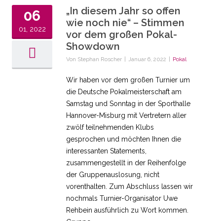
„In diesem Jahr so offen
06
wie noch nie“ – Stimmen
01, 2022
vor dem großen Pokal-
Showdown
Von
Stephan Roscher
|
Januar 6, 2022
|
Pokal
Wir haben vor dem großen Turnier um
die Deutsche Pokalmeisterschaft am
Samstag und Sonntag in der Sporthalle
Hannover-Misburg mit Vertretern aller
zwölf teilnehmenden Klubs
gesprochen und möchten Ihnen die
interessanten Statements,
zusammengestellt in der Reihenfolge
der Gruppenauslosung, nicht
vorenthalten. Zum Abschluss lassen wir
nochmals Turnier-Organisator Uwe
Rehbein ausführlich zu Wort kommen.