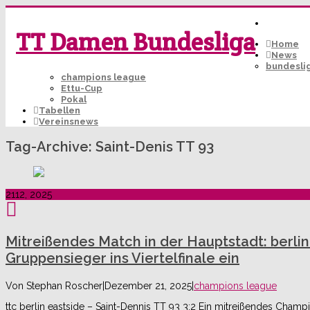
TT Damen Bundesliga
Home
News
bundesli
champions league
Ettu-Cup
Pokal
Tabellen
Vereinsnews
Tag-Archive:
Saint-Denis TT 93
21
12, 2025
Mitreißendes Match in der Hauptstadt: berlin
Gruppensieger ins Viertelfinale ein
Von
Stephan Roscher
|
Dezember 21, 2025
|
champions league
ttc berlin eastside – Saint-Dennis TT 93 3:2 Ein mitreißendes Cha