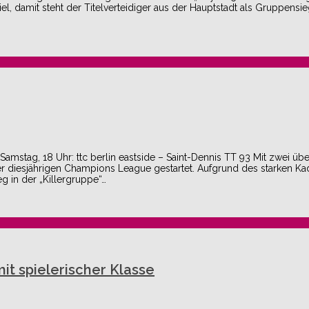
, damit steht der Titelverteidiger aus der Hauptstadt als Gruppensie
amstag, 18 Uhr: ttc berlin eastside – Saint-Dennis TT 93 Mit zwei ü
 der diesjährigen Champions League gestartet. Aufgrund des starken K
g in der „Killergruppe“…
mit spielerischer Klasse