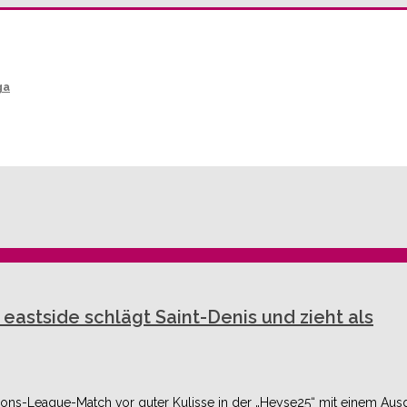
ga
 eastside schlägt Saint-Denis und zieht als
mpions-League-Match vor guter Kulisse in der „Heyse25“ mit einem Au