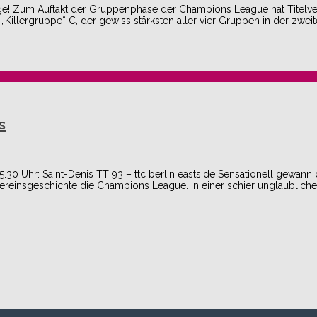
age! Zum Auftakt der Gruppenphase der Champions League hat Titelver
„Killergruppe“ C, der gewiss stärksten aller vier Gruppen in der zwei
s
.30 Uhr: Saint-Denis TT 93 – ttc berlin eastside Sensationell gewann d
Vereinsgeschichte die Champions League. In einer schier unglaublic