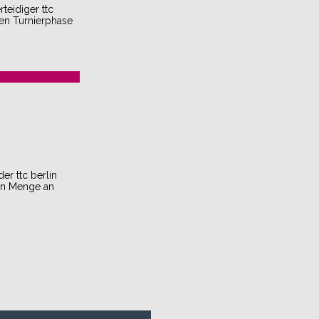
teidiger ttc
ten Turnierphase
er ttc berlin
hen Menge an