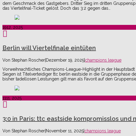
dem Geschmack des Gastgebers. Dritter Sieg im dritten Gruppenspiel
das Viertelfinal-Ticket gelöst. Doch das 3:2 gegen das…
19
12, 2025
Berlin will Viertelfinale eintüten
Von
Stephan Roscher
|
Dezember 19, 2025
|
champions league
Vorweihnachtliches Champions-League-Highlight in der Hauptstadt S
Siegen ist Titelverteidiger ttc berlin eastside in die Gruppenphase
bisher tadellosen Leistungen gilt man als Favorit auf den Gruppensie
11
11, 2025
3:0 in Paris: ttc eastside kompromisslos und 
Von
Stephan Roscher
|
November 11, 2025
|
champions league