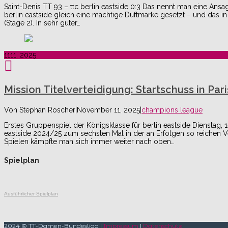
Saint-Denis TT 93 – ttc berlin eastside 0:3 Das nennt man eine Ans
berlin eastside gleich eine mächtige Duftmarke gesetzt – und das in 
(Stage 2). In sehr guter…
11
11, 2025
Mission Titelverteidigung: Startschuss in Pari
Von
Stephan Roscher
|
November 11, 2025
|
champions league
Erstes Gruppenspiel der Königsklasse für berlin eastside Dienstag, 15
eastside 2024/25 zum sechsten Mal in der an Erfolgen so reichen 
Spielen kämpfte man sich immer weiter nach oben…
Spielplan
Ausführlicher Spielplan
2024 © TT-Damen-Bundesliga |
Impressum
|
Datenschutz