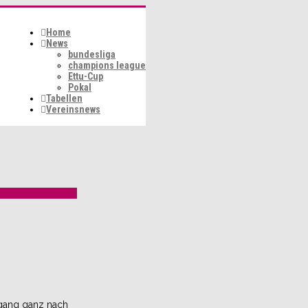
Home
News
bundesliga
champions league
Ettu-Cup
Pokal
Tabellen
Vereinsnews
sgang ganz nach