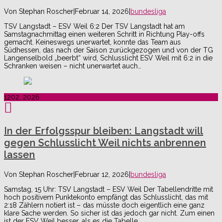
Von
Stephan Roscher
|
Februar 14, 2026
|
bundesliga
TSV Langstadt – ESV Weil 6:2 Der TSV Langstadt hat am
Samstagnachmittag einen weiteren Schritt in Richtung Play-offs
gemacht. Keineswegs unerwartet, konnte das Team aus
Südhessen, das nach der Saison zurückgezogen und von der TG
Langenselbold „beerbt“ wird, Schlusslicht ESV Weil mit 6:2 in die
Schranken weisen – nicht unerwartet auch…
12
02, 2026
In der Erfolgsspur bleiben: Langstadt will
gegen Schlusslicht Weil nichts anbrennen
lassen
Von
Stephan Roscher
|
Februar 12, 2026
|
bundesliga
Samstag, 15 Uhr: TSV Langstadt – ESV Weil Der Tabellendritte mit
hoch positivem Punktekonto empfängt das Schlusslicht, das mit
2:18 Zählern notiert ist – das müsste doch eigentlich eine ganz
klare Sache werden. So sicher ist das jedoch gar nicht. Zum einen
ist der ESV Weil besser, als es die Tabelle…