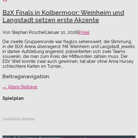
B2X Finals in Kolbermoor: Weinheim und
Langstadt setzen erste Akzente
Von
Stephan Roscher
|
Januar 10, 2026
|
Pokal
Die zweite Gruppenrunde war fraglos sehenswert, die Stimmung
in der B2X Arena überragend. Mit Weinheim und Langstadt, jeweils
in starker Aufstellung angereist, präsentierten sich zwei Teams
souverän, die man zum Kreis der Mitfavoriten zählen muss. Der
ESV Weil konnte zwar auch gewinnen, hat aber ohne Anna Hursey
schlechtere Karten im Turnier,…
Beitragsnavigation
←
Ältere Beiträge
Spielplan
Ausführlicher Spielplan
2024 © TT-Damen-Bundesliga |
Impressum
|
Datenschutz