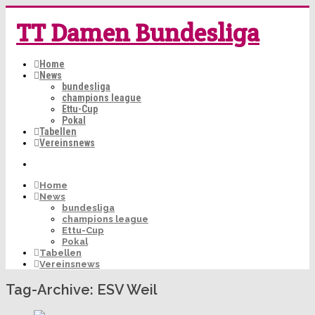
TT Damen Bundesliga
Home
News
bundesliga
champions league
Ettu-Cup
Pokal
Tabellen
Vereinsnews
Home
News
bundesliga
champions league
Ettu-Cup
Pokal
Tabellen
Vereinsnews
Tag-Archive:
ESV Weil