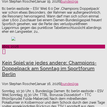
Von
Stephan Roscher
|
Januar 19, 2026
|
bundesliga
ttc berlin eastside – ESV Weil 6:0 Der ‚Champions Doppelpack‘
war schon etwas Besonders, der Rahmen war außergewöhnlich,
die Resonanz hervorragend. Wann darf man sich schon einmal
über 1.600 Zuschauer bei einem Damen-Bundesligaspiel freuen!
Sportlich gesehen, war die Partie des verlustpunktfreien
Ligaprimus gegen das punktlose Tabellenschlusslicht allerdings
eher ein Langweiler, zu…
16
01, 2026
Kein Spiel wie jedes andere: Champions-
Doppelpack am Sonntag im Sportforum
Berlin
Von
Stephan Roscher
|
Januar 16, 2026
|
bundesliga
Sonntag, 10:30 Uhr, 1. Bundesliga Damen: ttc berlin eastside – ESV
Weil;Sonntag, 15:30 Uhr, TTBL: Borussia Düsseldorf – TTC
RhönSprudel Fulda-Maberzell Nach dem mitreißenden
Pokalturnier in Kolbermoor und dem Schock durch den zwei Tage
später angekündigten Rückzug des TSV Langstadt aus dem