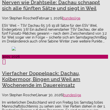
Nerven wie Drahtseile: Dachau schnappt
sich alle fünften Sätze und siegt in Weil
Von
Stephan Roscher
|
Februar 1, 2026
|
bundesliga
ESV Weil – TSV Dachau 65 3:6 19:18 Sätze für den ESV Weil,
Endergebnis 3:6! Ein äußerst nervenstarker TSV Dachau, der alle
fünf Fünsatz-Matches gewann – nach dem Zwischenstand von 3:2
für Weil sogar vier in Folge – sicherte sich am Samstagnachmittag
im Dreiländereck auch ohne Sabine Winter zwei weitere Punkte.…
30
01, 2026
Vierfacher Doppelpack: Dachau,
Kolbermoor, Bingen und Weil am
Wochenende im Dauereinsatz
Von
Stephan Roscher
|
Januar 30, 2026
|
bundesliga
Im winterlichen Deutschland wird von Freitag bis Samstag tolles
Mannschaftstischtennis zu sehen sein. Vier Partien stehen in der 1.