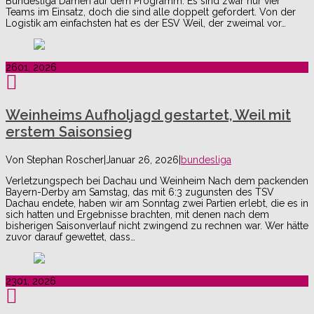
Bundesliga Damen auf dem Programm. Es sind zwar nur vier
Teams im Einsatz, doch die sind alle doppelt gefordert. Von der
Logistik am einfachsten hat es der ESV Weil, der zweimal vor…
26
01, 2026
Weinheims Aufholjagd gestartet, Weil mit
erstem Saisonsieg
Von
Stephan Roscher
|
Januar 26, 2026
|
bundesliga
Verletzungspech bei Dachau und Weinheim Nach dem packenden
Bayern-Derby am Samstag, das mit 6:3 zugunsten des TSV
Dachau endete, haben wir am Sonntag zwei Partien erlebt, die es in
sich hatten und Ergebnisse brachten, mit denen nach dem
bisherigen Saisonverlauf nicht zwingend zu rechnen war. Wer hätte
zuvor darauf gewettet, dass…
23
01, 2026