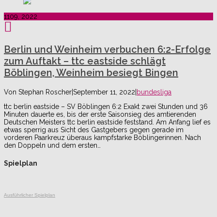
11
09, 2022
Berlin und Weinheim verbuchen 6:2-Erfolge
zum Auftakt – ttc eastside schlägt
Böblingen, Weinheim besiegt Bingen
Von
Stephan Roscher
|
September 11, 2022
|
bundesliga
ttc berlin eastside – SV Böblingen 6:2 Exakt zwei Stunden und 36
Minuten dauerte es, bis der erste Saisonsieg des amtierenden
Deutschen Meisters ttc berlin eastside feststand. Am Anfang lief es
etwas sperrig aus Sicht des Gastgebers gegen gerade im
vorderen Paarkreuz überaus kampfstarke Böblingerinnen. Nach
den Doppeln und dem ersten…
Spielplan
Ausführlicher Spielplan