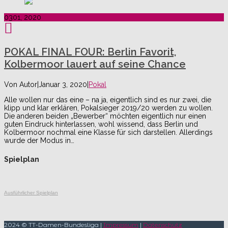
03
01, 2020
POKAL FINAL FOUR: Berlin Favorit,
Kolbermoor lauert auf seine Chance
Von
Autor
|
Januar 3, 2020
|
Pokal
Alle wollen nur das eine – na ja, eigentlich sind es nur zwei, die
klipp und klar erklären, Pokalsieger 2019/20 werden zu wollen.
Die anderen beiden „Bewerber“ möchten eigentlich nur einen
guten Eindruck hinterlassen, wohl wissend, dass Berlin und
Kolbermoor nochmal eine Klasse für sich darstellen. Allerdings
wurde der Modus in…
Spielplan
Ausführlicher Spielplan
2024 © TT-Damen-Bundesliga |
Impressum
|
Datenschutz