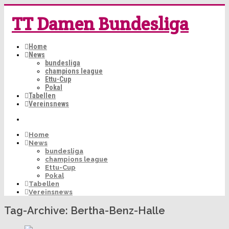
TT Damen Bundesliga
Home
News
bundesliga
champions league
Ettu-Cup
Pokal
Tabellen
Vereinsnews
Home
News
bundesliga
champions league
Ettu-Cup
Pokal
Tabellen
Vereinsnews
Tag-Archive:
Bertha-Benz-Halle