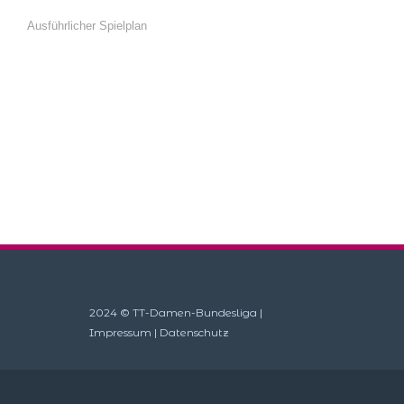
Ausführlicher Spielplan
2024 © TT-Damen-Bundesliga |
Impressum
|
Datenschutz