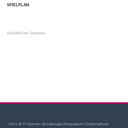
SPIELPLAN
Ausführlicher Spielplan
2024 © TT-Damen-Bundesliga |
Impressum
|
Datenschutz