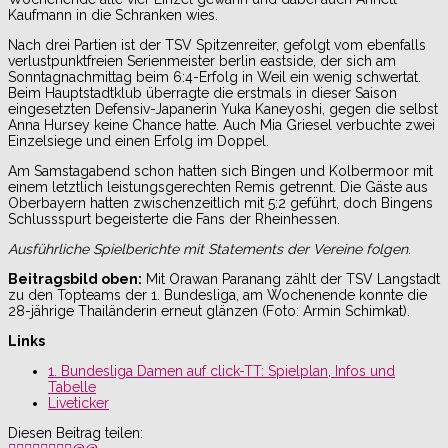
Kaufmann in die Schranken wies.
Nach drei Partien ist der TSV Spitzenreiter, gefolgt vom ebenfalls
verlustpunktfreien Serienmeister berlin eastside, der sich am
Sonntagnachmittag beim 6:4-Erfolg in Weil ein wenig schwertat.
Beim Hauptstadtklub überragte die erstmals in dieser Saison
eingesetzten Defensiv-Japanerin Yuka Kaneyoshi, gegen die selbst
Anna Hursey keine Chance hatte. Auch Mia Griesel verbuchte zwei
Einzelsiege und einen Erfolg im Doppel.
Am Samstagabend schon hatten sich Bingen und Kolbermoor mit
einem letztlich leistungsgerechten Remis getrennt. Die Gäste aus
Oberbayern hatten zwischenzeitlich mit 5:2 geführt, doch Bingens
Schlussspurt begeisterte die Fans der Rheinhessen.
Ausführliche Spielberichte mit Statements der Vereine folgen.
Beitragsbild oben:
Mit Orawan Paranang zählt der TSV Langstadt
zu den Topteams der 1. Bundesliga, am Wochenende konnte die
28-jährige Thailänderin erneut glänzen (Foto: Armin Schimkat).
Links
1. Bundesliga Damen auf click-TT: Spielplan, Infos und
Tabelle
Liveticker
Diesen Beitrag teilen: