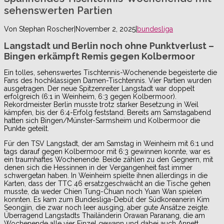
sehenswerten Partien
Von
Stephan Roscher
|
November 2, 2025
|
bundesliga
Langstadt und Berlin noch ohne Punktverlust –
Bingen erkämpft Remis gegen Kolbermoor
Ein tolles, sehenswertes Tischtennis-Wochenende begeisterte die
Fans des hochklassigen Damen-Tischtennis. Vier Partien wurden
ausgetragen. Der neue Spitzenreiter Langstadt war doppelt
erfolgreich (6:1 in Weinheim, 6:3 gegen Kolbermoor).
Rekordmeister Berlin musste trotz starker Besetzung in Weil
kämpfen, bis der 6:4-Erfolg feststand. Bereits am Samstagabend
hatten sich Bingen/Münster-Sarmsheim und Kolbermoor die
Punkte geteilt.
Für den TSV Langstadt, der am Samstag in Weinheim mit 6:1 und
tags darauf gegen Kolbermoor mit 6:3 gewinnen konnte, war es
ein traumhaftes Wochenende. Beide zählen zu den Gegnern, mit
denen sich die Hessinnen in der Vergangenheit fast immer
schwergetan haben. In Weinheim spielte ihnen allerdings in die
Karten, dass der TTC 46 ersatzgeschwächt an die Tische gehen
musste, da weder Chien Tung-Chuan noch Yuan Wan spielen
konnten. Es kam zum Bundesliga-Debüt der Südkoreanerin Kim
Seongjin, die zwar noch leer ausging, aber gute Ansätze zeigte.
Überragend Langstadts Thailänderin Orawan Paranang, die am
Wochenende alle vier Einzel gewann und dabei auch Annett