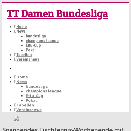
TT Damen Bundesliga
Home
News
bundesliga
champions league
Ettu-Cup
Pokal
Tabellen
Vereinsnews
Home
News
bundesliga
champions league
Ettu-Cup
Pokal
Tabellen
Vereinsnews
Spannendes Tischtennis-Wochenende mit