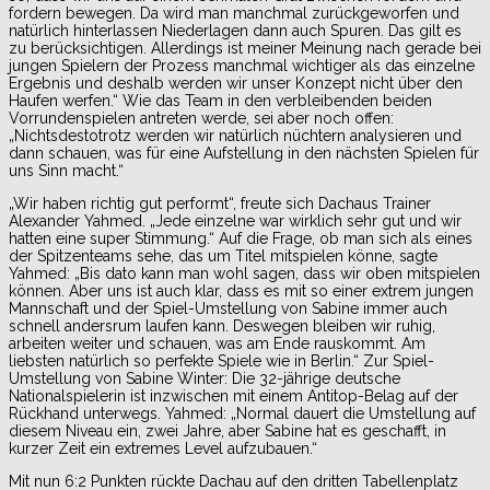
fordern bewegen. Da wird man manchmal zurückgeworfen und
natürlich hinterlassen Niederlagen dann auch Spuren. Das gilt es
zu berücksichtigen. Allerdings ist meiner Meinung nach gerade bei
jungen Spielern der Prozess manchmal wichtiger als das einzelne
Ergebnis und deshalb werden wir unser Konzept nicht über den
Haufen werfen.“ Wie das Team in den verbleibenden beiden
Vorrundenspielen antreten werde, sei aber noch offen:
„Nichtsdestotrotz werden wir natürlich nüchtern analysieren und
dann schauen, was für eine Aufstellung in den nächsten Spielen für
uns Sinn macht.“
„Wir haben richtig gut performt“, freute sich Dachaus Trainer
Alexander Yahmed. „Jede einzelne war wirklich sehr gut und wir
hatten eine super Stimmung.“ Auf die Frage, ob man sich als eines
der Spitzenteams sehe, das um Titel mitspielen könne, sagte
Yahmed: „Bis dato kann man wohl sagen, dass wir oben mitspielen
können. Aber uns ist auch klar, dass es mit so einer extrem jungen
Mannschaft und der Spiel-Umstellung von Sabine immer auch
schnell andersrum laufen kann. Deswegen bleiben wir ruhig,
arbeiten weiter und schauen, was am Ende rauskommt. Am
liebsten natürlich so perfekte Spiele wie in Berlin.“ Zur Spiel-
Umstellung von Sabine Winter: Die 32-jährige deutsche
Nationalspielerin ist inzwischen mit einem Antitop-Belag auf der
Rückhand unterwegs. Yahmed: „Normal dauert die Umstellung auf
diesem Niveau ein, zwei Jahre, aber Sabine hat es geschafft, in
kurzer Zeit ein extremes Level aufzubauen.“
Mit nun 6:2 Punkten rückte Dachau auf den dritten Tabellenplatz