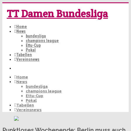
TT Damen Bundesliga
Home
News
bundesliga
champions league
Ettu-Cup
Pokal
Tabellen
Vereinsnews
Home
News
bundesliga
champions league
Ettu-Cup
Pokal
Tabellen
Vereinsnews
Punktloses Wochenende: Berlin muss auch