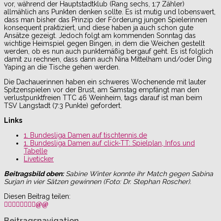
vor, während der Hauptstadtklub (Rang sechs, 1:7 Zähler)
allmählich ans Punkten denken sollte. Es ist mutig und lobenswert,
dass man bisher das Prinzip der Förderung jungen Spielerinnen
konsequent praktiziert, und diese haben ja auch schon gute
Ansätze gezeigt. Jedoch folgt am kommenden Sonntag das
wichtige Heimspiel gegen Bingen, in dem die Weichen gestellt
werden, ob es nun auch punktemäßig bergauf geht. Es ist folglich
damit zu rechnen, dass dann auch Nina Mittelham und/oder Ding
Yaping an die Tische gehen werden.
Die Dachauerinnen haben ein schweres Wochenende mit lauter
Spitzenspielen vor der Brust, am Samstag empfängt man den
verlustpunktfreien TTC 46 Weinheim, tags darauf ist man beim
TSV Langstadt (7:3 Punkte) gefordert.
Links
1. Bundesliga Damen auf tischtennis.de
1. Bundesliga Damen auf click-TT: Spielplan, Infos und
Tabelle
Liveticker
Beitragsbild oben:
Sabine Winter konnte ihr Match gegen Sabina
Surjan in vier Sätzen gewinnen (Foto: Dr. Stephan Roscher).
Diesen Beitrag teilen:
Beitragsnavigation