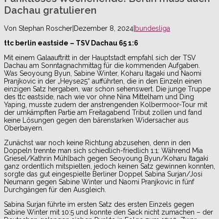
Dachau gratulieren
Von
Stephan Roscher
|
Dezember 8, 2024
|
bundesliga
ttc berlin eastside – TSV Dachau 65 1:6
Mit einem Galaauftritt in der Hauptstadt empfahl sich der TSV
Dachau am Sonntagnachmittag für die kommenden Aufgaben.
Was Seoyoung Byun, Sabine Winter, Koharu Itagaki und Naomi
Pranjkovic in der „Heyse25“ aufführten, die in den Einzeln einen
einzigen Satz hergaben, war schon sehenswert. Die junge Truppe
des ttc eastside, nach wie vor ohne Nina Mittelham und Ding
Yaping, musste zudem der anstrengenden Kolbermoor-Tour mit
der umkämpften Partie am Freitagabend Tribut zollen und fand
keine Lösungen gegen den bärenstarken Widersacher aus
Oberbayern.
Zunächst war noch keine Richtung abzusehen, denn in den
Doppeln trennte man sich schiedlich-friedlich 1:1: Während Mia
Griesel/Kathrin Mühlbach gegen Seoyoung Byun/Koharu Itagaki
ganz ordentlich mitspielten, jedoch keinen Satz gewinnen konnten,
sorgte das gut eingespielte Berliner Doppel Sabina Surjan/Josi
Neumann gegen Sabine Winter und Naomi Pranjkovic in fünf
Durchgängen für den Ausgleich.
Sabina Surjan führte im ersten Satz des ersten Einzels gegen
Sabine Winter mit 10:5 und konnte den Sack nicht zumachen – der