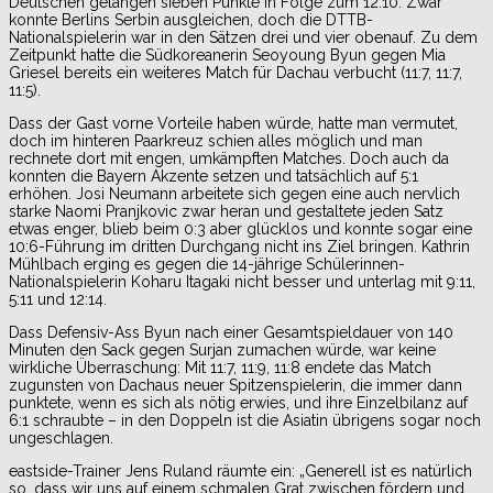
Deutschen gelangen sieben Punkte in Folge zum 12:10. Zwar
konnte Berlins Serbin ausgleichen, doch die DTTB-
Nationalspielerin war in den Sätzen drei und vier obenauf. Zu dem
Zeitpunkt hatte die Südkoreanerin Seoyoung Byun gegen Mia
Griesel bereits ein weiteres Match für Dachau verbucht (11:7, 11:7,
11:5).
Dass der Gast vorne Vorteile haben würde, hatte man vermutet,
doch im hinteren Paarkreuz schien alles möglich und man
rechnete dort mit engen, umkämpften Matches. Doch auch da
konnten die Bayern Akzente setzen und tatsächlich auf 5:1
erhöhen. Josi Neumann arbeitete sich gegen eine auch nervlich
starke Naomi Pranjkovic zwar heran und gestaltete jeden Satz
etwas enger, blieb beim 0:3 aber glücklos und konnte sogar eine
10:6-Führung im dritten Durchgang nicht ins Ziel bringen. Kathrin
Mühlbach erging es gegen die 14-jährige Schülerinnen-
Nationalspielerin Koharu Itagaki nicht besser und unterlag mit 9:11,
5:11 und 12:14.
Dass Defensiv-Ass Byun nach einer Gesamtspieldauer von 140
Minuten den Sack gegen Surjan zumachen würde, war keine
wirkliche Überraschung: Mit 11:7, 11:9, 11:8 endete das Match
zugunsten von Dachaus neuer Spitzenspielerin, die immer dann
punktete, wenn es sich als nötig erwies, und ihre Einzelbilanz auf
6:1 schraubte – in den Doppeln ist die Asiatin übrigens sogar noch
ungeschlagen.
eastside-Trainer Jens Ruland räumte ein: „Generell ist es natürlich
so, dass wir uns auf einem schmalen Grat zwischen fördern und