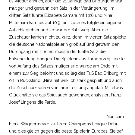
es wieder ähnlich, aber die 21-Jährige Bad Driburgerin war
mutiger und gewann den Satz in der Verlängerung. Im
dritten Satz führte Elizabeta Samara mit 10:6 und Nina
Mittelham kam bis auf 10:9 ran. Doch es folgte ein eigener
Aufschlagfehler und so war der Satz weg. Aber die
Zuschauer kamen nicht zu kurz, denn im vierten Satz spielte
die deutsche Nationalspielerin groß auf und gewann den
Durchgang mit 11:8. So musste der fünfte Satz die
Entscheidung bringen. Die Spielerin aus Tarnobrzeg spielte
von Anfang des Satzes mutiger und wurde am Ende mit
einem 11:7 Sieg belohnt und so lag des TuS Bad Driburg mit
0:1 in Rückstand. „Nina hat wirklich stark gespielt und auch
die Zuschauer waren von ihrer Leistung angetan. Mit etwas
Glück hätte sie das Spiel auch gewonnen, analysiert Franz-
Josef Lingens die Partie.
Nun kam
Elena Waggermeyer zu ihrem Champions League Debüt
und dies gleich gegen die beste Spielerin Europas! Sie traf