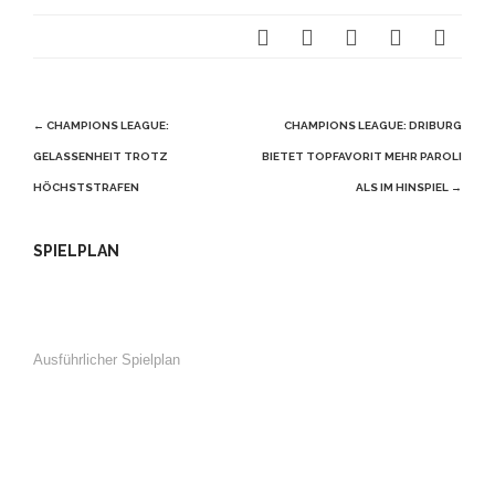
Beitragsnavigation
←
CHAMPIONS LEAGUE:
CHAMPIONS LEAGUE: DRIBURG
GELASSENHEIT TROTZ
BIETET TOPFAVORIT MEHR PAROLI
HÖCHSTSTRAFEN
ALS IM HINSPIEL
→
SPIELPLAN
Ausführlicher Spielplan