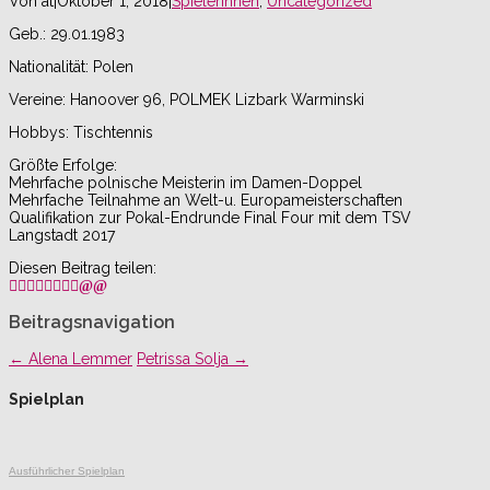
Von
at
|
Oktober 1, 2018
|
Spielerinnen
,
Uncategorized
Geb.: 29.01.1983
Nationalität: Polen
Vereine: Hanoover 96, POLMEK Lizbark Warminski
Hobbys: Tischtennis
Größte Erfolge:
Mehrfache polnische Meisterin im Damen-Doppel
Mehrfache Teilnahme an Welt-u. Europameisterschaften
Qualifikation zur Pokal-Endrunde Final Four mit dem TSV
Langstadt 2017
Diesen Beitrag teilen:
Beitragsnavigation
←
Alena Lemmer
Petrissa Solja
→
Spielplan
Ausführlicher Spielplan