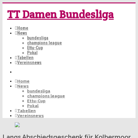
TT Damen Bundesliga
Home
News
bundesliga
champions league
Ettu-Cup
Pokal
Tabellen
Vereinsnews
Home
News
bundesliga
champions league
Ettu-Cup
Pokal
Tabellen
Vereinsnews
Langs Abschiedsgeschenk für Kolbermoor