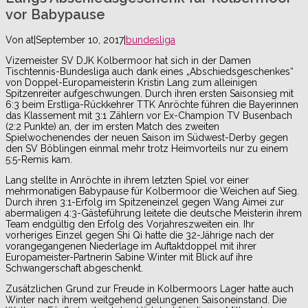
vor Babypause
Von
at
|
September 10, 2017
|
bundesliga
Vizemeister SV DJK Kolbermoor hat sich in der Damen
Tischtennis-Bundesliga auch dank eines „Abschiedsgeschenkes“
von Doppel-Europameisterin Kristin Lang zum alleinigen
Spitzenreiter aufgeschwungen. Durch ihren ersten Saisonsieg mit
6:3 beim Erstliga-Rückkehrer TTK Anröchte führen die Bayerinnen
das Klassement mit 3:1 Zählern vor Ex-Champion TV Busenbach
(2:2 Punkte) an, der im ersten Match des zweiten
Spielwochenendes der neuen Saison im Südwest-Derby gegen
den SV Böblingen einmal mehr trotz Heimvorteils nur zu einem
5:5-Remis kam.
Lang stellte in Anröchte in ihrem letzten Spiel vor einer
mehrmonatigen Babypause für Kolbermoor die Weichen auf Sieg.
Durch ihren 3:1-Erfolg im Spitzeneinzel gegen Wang Aimei zur
abermaligen 4:3-Gästeführung leitete die deutsche Meisterin ihrem
Team endgültig den Erfolg des Vorjahreszweiten ein. Ihr
vorheriges Einzel gegen Shi Qi hatte die 32-Jährige nach der
vorangegangenen Niederlage im Auftaktdoppel mit ihrer
Europameister-Partnerin Sabine Winter mit Blick auf ihre
Schwangerschaft abgeschenkt.
Zusätzlichen Grund zur Freude in Kolbermoors Lager hatte auch
Winter nach ihrem weitgehend gelungenen Saisoneinstand. Die