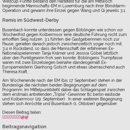
Weltcup-Fünfte bestand den Härtetest für die am Mittwoch
beginnende Mannschafts-EM in Luxemburg nach ihrer Blinddarm-
Operation und gewann ihre Einzel gegen Wang und Qi jeweils 3:1.
Remis im Südwest-Derby
Busenbach konnte unterdessen gegen Böblingen wie schon vor
Wochenfrist gegen Kolbermoor eine deutliche Führung nicht zum
erhofften Sieg nutzen. 3:1 führten die Gastgeberinnen noch zur
Pause, gerieten danach jedoch zwischenzeitlich sogar noch mit
3:4 in Rückstand, so dass die Mannschaft der erfahrenen Ex-
Nationalspielerinnen Tanja Krämer und Jessica Göbel letztlich
über den Punktgewinn froh sein konnte. Böblingens Trumpfasse
waren mit zwei Einzelsiegen beinahe standesgemäß Ex-
Europameisterin Qianhong Gotsch und etwas überraschend auch
Theresa Kraft.
Am Wochenende nach der EM (bis 17. September) stehen in der
Bundesliga die nächsten beiden Begegnungen auf dem
Programm. Im Mittelpunktsteht dabei das Schlagerspiel zwischen
dem erstmals antretenden „Triple“-Gewinner ttc berlin eastside
und Kolbermoor (29. September) . In einer weiteren Begegnung
stehen sich Anröchte und Busenbach (1. Oktober) gegenüber.
Diesen Beitrag teilen:
Beitragsnavigation